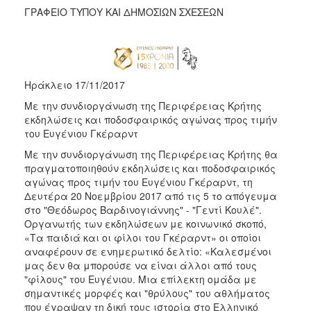
ΓΡΑΦΕΙΟ ΤΥΠΟΥ ΚΑΙ ΔΗΜΟΣΙΩΝ ΣΧΕΣΕΩΝ
2017
2016
2015
2012
Ηράκλειο 17/11/2017
2011
Με την συνδιοργάνωση της Περιφέρειας Κρήτης
εκδηλώσεις και ποδοσφαιρικός αγώνας προς τιμήν
του Ευγένιου Γκέραρντ
Με την συνδιοργάνωση της Περιφέρειας Κρήτης θα
πραγματοποιηθούν εκδηλώσεις και ποδοσφαιρικός
Ο
ΔΗΜΟΣ
αγώνας προς τιμήν του Ευγένιου Γκέραρντ, τη
Δευτέρα 20 Νοεμβρίου 2017 από τις 5 το απόγευμα
στο "Θεόδωρος Βαρδινογιάννης" - "Γεντί Κουλέ".
ΠΟΛΙΤΙΣΜΟΣ
Οργανωτής των εκδηλώσεων με κοινωνικό σκοπό,
«Τα παιδιά και οι φίλοι του Γκέραρντ» οι οποίοι
ΑΝΘΕΚΤΙΚΗ
αναφέρουν σε ενημερωτικό δελτίο: «Καλεσμένοι
ΠΟΛΗ
μας δεν θα μπορούσε να είναι άλλοι από τους
"φίλους" του Ευγένιου. Μια επίλεκτη ομάδα με
σημαντικές μορφές και "θρύλους" του αθλήματος
που έγραψαν τη δική τους ιστορία στο Ελληνικό