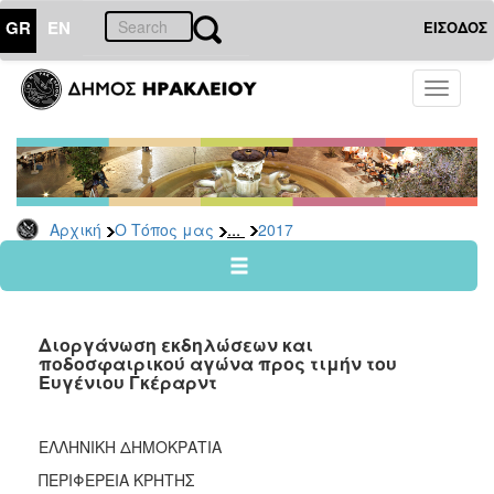
GR
EN
ΕΙΣΟΔΟΣ
Ο
Toggle
ΤΟΠΟΣ
navigati
ΜΑΣ
Ανακοινώσεις
Αρχείο
2026
...
Αρχική
Ο Τόπος μας
2017
2025
2024
2023
Διοργάνωση εκδηλώσεων και
2022
ποδοσφαιρικού αγώνα προς τιμήν του
Ευγένιου Γκέραρντ
2021
2020
ΕΛΛΗΝΙΚΗ ΔΗΜΟΚΡΑΤΙΑ
2019
ΠΕΡΙΦΕΡΕΙΑ ΚΡΗΤΗΣ
2018