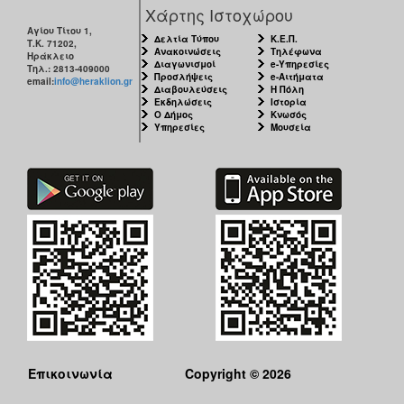
Χάρτης Ιστοχώρου
Αγίου Τίτου 1,
Δελτία Τύπου
Κ.Ε.Π.
Τ.Κ. 71202,
Ανακοινώσεις
Τηλέφωνα
Ηράκλειο
Διαγωνισμοί
e-Υπηρεσίες
Τηλ.: 2813-409000
Προσλήψεις
e-Αιτήματα
email:
info@heraklion.gr
Διαβουλεύσεις
Η Πόλη
Εκδηλώσεις
Ιστορία
Ο Δήμος
Κνωσός
Υπηρεσίες
Μουσεία
Επικοινωνία
Copyright © 2026