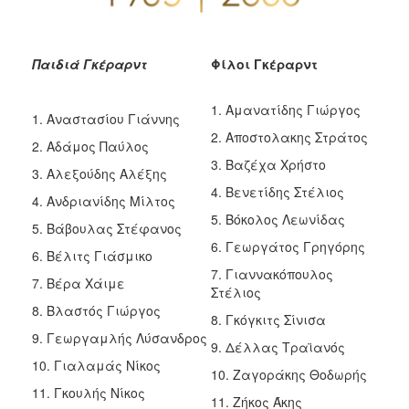
Παιδιά Γκέραρντ
Φίλοι Γκέραρντ
1. Αμανατίδης Γιώργος
1. Αναστασίου Γιάννης
2. Αποστολακης Στράτος
2. Αδάμος Παύλος
3. Βαζέχα Χρήστο
3. Αλεξούδης Αλέξης
4. Βενετίδης Στέλιος
4. Ανδριανίδης Μίλτος
5. Βόκολος Λεωνίδας
5. Βάβουλας Στέφανος
6. Γεωργάτος Γρηγόρης
6. Βέλιτς Γιάσμικο
7. Γιαννακόπουλος
7. Βέρα Χάιμε
Στέλιος
8. Βλαστός Γιώργος
8. Γκόγκιτς Σίνισα
9. Γεωργαμλής Λύσανδρος
9. Δέλλας Τραϊανός
10. Γιαλαμάς Νίκος
10. Ζαγοράκης Θοδωρής
11. Γκουλής Νίκος
11. Ζήκος Άκης