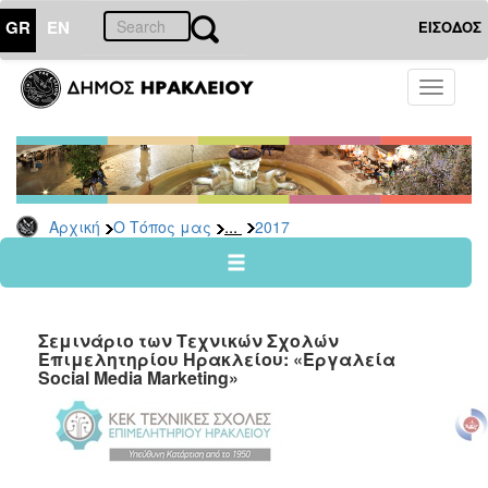
GR
EN
ΕΙΣΟΔΟΣ
Ο
Toggle
ΤΟΠΟΣ
navigati
ΜΑΣ
Ανακοινώσεις
Αρχείο
2026
...
Αρχική
Ο Τόπος μας
2017
2025
2024
2023
Σεμινάριο των Τεχνικών Σχολών
2022
Επιμελητηρίου Ηρακλείου: «Εργαλεία
Social Media Marketing»
2021
2020
2019
2018