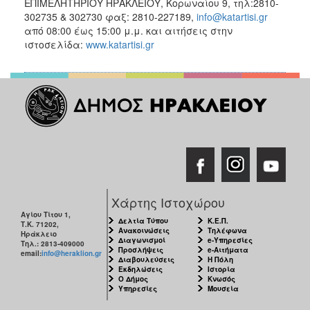
ΕΠΙΜΕΛΗΤΗΡΙΟΥ ΗΡΑΚΛΕΙΟΥ, Κορωναίου 9, τηλ:2810-
302735 & 302730 φαξ: 2810-227189,
info@katartisi.gr
από 08:00 έως 15:00 μ.μ. και αιτήσεις στην
ιστοσελίδα:
www.katartisi.gr
Χάρτης Ιστοχώρου
Αγίου Τίτου 1,
Δελτία Τύπου
Κ.Ε.Π.
Τ.Κ. 71202,
Ανακοινώσεις
Τηλέφωνα
Ηράκλειο
Διαγωνισμοί
e-Υπηρεσίες
Τηλ.: 2813-409000
Προσλήψεις
e-Αιτήματα
email:
info@heraklion.gr
Διαβουλεύσεις
Η Πόλη
Εκδηλώσεις
Ιστορία
Ο Δήμος
Κνωσός
Υπηρεσίες
Μουσεία