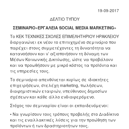
2017
19-09-2017
2016
ΔΕΛΤΙΟ ΤΥΠΟΥ
2015
ΣΕΜΙΝΑΡΙΟ«ΕΡΓΑΛΕΙΑ SOCIAL MEDIA MARKETING»
2012
Το ΚΕΚ ΤΕΧΝΙΚΕΣ ΣΧΟΛΕΣ ΕΠΙΜΕΛΗΤΗΡΙΟΥ ΗΡΑΚΛΕΙΟΥ
διοργανώνει εκ νέου το επιτυχημένο σεμινάριο που
2011
παρέχει στους συμμετέχοντες τη δυνατότητα να
κατανοήσουν και ν’ αξιοποιήσουν τη δύναμη των
Μέσων Κοινωνικής Δικτύωσης, ώστε να προβάλουν
και να προωθήσουν με μικρό κόστος τα προϊόντα και
Ο
τις υπηρεσίες τους.
ΔΗΜΟΣ
Το σεμινάριο απευθύνεται κυρίως σε ιδιοκτήτες
επιχειρήσεων, στελέχη marketing, πωλήσεων,
ΠΟΛΙΤΙΣΜΟΣ
διαφημιστικών εταιριών, υπεύθυνους δημοσίων
σχέσεων και κάθε άλλο ενδιαφερόμενο.
ΑΝΘΕΚΤΙΚΗ
ΠΟΛΗ
Στόχος του σεμιναρίου είναι οι εκπαιδευόμενοι:
• Να γνωρίσουν τους τρόπους προβολής στο Διαδίκτυο
και τις εναλλακτικές λύσεις για την προώθηση των
προϊόντων ή των δραστηριοτήτων τους.