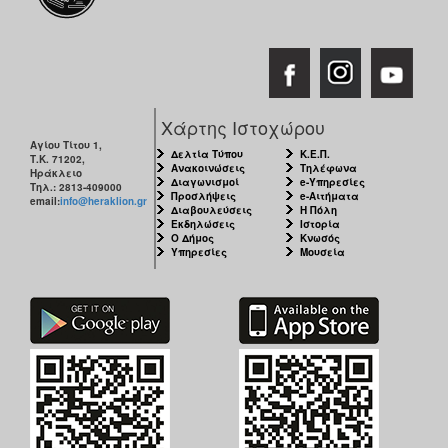
Χάρτης Ιστοχώρου
Αγίου Τίτου 1,
Δελτία Τύπου
Κ.Ε.Π.
Τ.Κ. 71202,
Ανακοινώσεις
Τηλέφωνα
Ηράκλειο
Διαγωνισμοί
e-Υπηρεσίες
Τηλ.: 2813-409000
Προσλήψεις
e-Αιτήματα
email:
info@heraklion.gr
Διαβουλεύσεις
Η Πόλη
Εκδηλώσεις
Ιστορία
Ο Δήμος
Κνωσός
Υπηρεσίες
Μουσεία