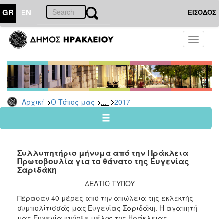
GR
EN
ΕΙΣΟΔΟΣ
Ο
Toggle
ΤΟΠΟΣ
navigati
ΜΑΣ
Ανακοινώσεις
Αρχείο
2026
...
Αρχική
Ο Τόπος μας
2017
2025
2024
2023
Συλλυπητήριο μήνυμα από την Ηράκλεια
2022
Πρωτοβουλία για το θάνατο της Ευγενίας
Σαριδάκη
2021
ΔΕΛΤΙΟ ΤΥΠΟΥ
2020
Πέρασαν 40 μέρες από την απώλεια της εκλεκτής
2019
συμπολίτισσάς μας Ευγενίας Σαριδάκη. Η αγαπητή
2018
μας Ευγενία υπήρξε μέλος της Ηράκλειας