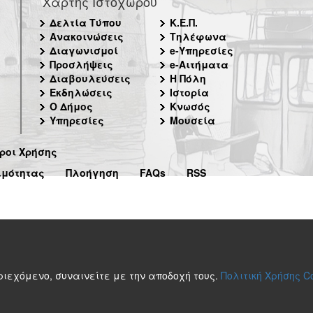
Χάρτης Ιστοχώρου
Δελτία Τύπου
Κ.Ε.Π.
Ανακοινώσεις
Τηλέφωνα
Διαγωνισμοί
e-Υπηρεσίες
Προσλήψεις
e-Αιτήματα
Διαβουλεύσεις
Η Πόλη
Εκδηλώσεις
Ιστορία
Ο Δήμος
Κνωσός
Υπηρεσίες
Μουσεία
ροι Χρήσης
ιμότητας
Πλοήγηση
FAQs
RSS
περιεχόμενο, συναινείτε με την αποδοχή τους.
Πολιτική Χρήσης C