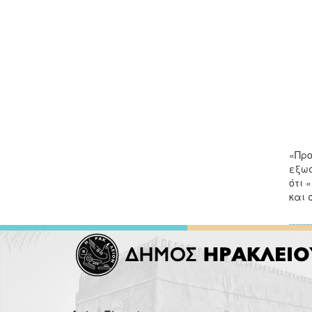
«Προ
εξωσ
ότι 
και 