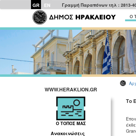
GR
EN
Γραμμή Παραπόνων τηλ : 2813-4
Ο 
Αρχ
WWW.HERAKLION.GR
Το 
Εποι
Ο ΤΟΠΟΣ ΜΑΣ
έκθε
Gran
Ανακοινώσεις