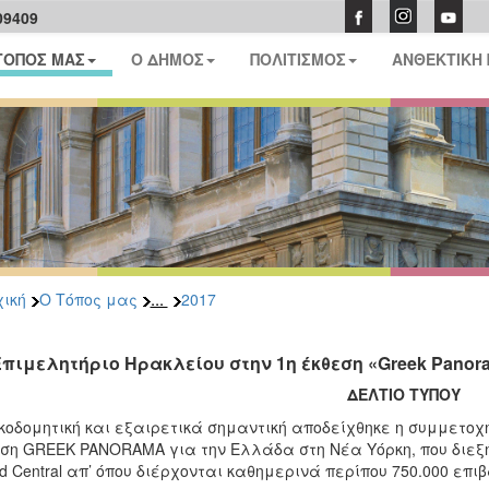
09409
ΤΟΠΟΣ ΜΑΣ
Ο ΔΗΜΟΣ
ΠΟΛΙΤΙΣΜΟΣ
ΑΝΘΕΚΤΙΚΗ
...
ική
Ο Τόπος μας
2017
Επιμελητήριο Ηρακλείου στην 1η έκθεση «Greek Panor
ΔΕΛΤΙΟ ΤΥΠΟΥ
κοδομητική και εξαιρετικά σημαντική αποδείχθηκε η συμμετοχ
ση GREEK PANORAMA για την Ελλάδα στη Νέα Υόρκη, που διεξήχ
d Central απ’ όπου διέρχονται καθημερινά περίπου 750.000 επιβ