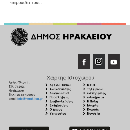
παρουσία τους.
Χάρτης Ιστοχώρου
Αγίου Τίτου 1,
Δελτία Τύπου
Κ.Ε.Π.
Τ.Κ. 71202,
Ανακοινώσεις
Τηλέφωνα
Ηράκλειο
Διαγωνισμοί
e-Υπηρεσίες
Τηλ.: 2813-409000
Προσλήψεις
e-Αιτήματα
email:
info@heraklion.gr
Διαβουλεύσεις
Η Πόλη
Εκδηλώσεις
Ιστορία
Ο Δήμος
Κνωσός
Υπηρεσίες
Μουσεία