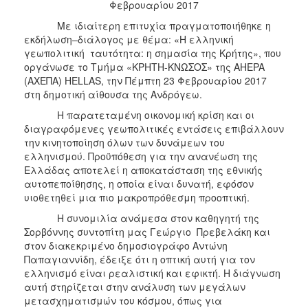
Φεβρουαρίου 2017
2017
Με ιδιαίτερη επιτυχία πραγματοποιήθηκε η
2016
εκδήλωση–διάλογος με θέμα: «Η ελληνική
γεωπολιτική ταυτότητα: η σημασία της Κρήτης», που
2015
οργάνωσε το Τμήμα «ΚΡΗΤΗ-ΚΝΩΣΟΣ» της AHEPA
2012
(ΑΧΕΠΑ) HELLAS, την Πέμπτη 23 Φεβρουαρίου 2017
στη δημοτική αίθουσα της Ανδρόγεω.
2011
Η παρατεταμένη οικονομική κρίση και οι
διαγραφόμενες γεωπολιτικές εντάσεις επιβάλλουν
την κινητοποίηση όλων των δυνάμεων του
ελληνισμού. Προϋπόθεση για την ανανέωση της
Ο
Ελλάδας αποτελεί η αποκατάσταση της εθνικής
ΔΗΜΟΣ
αυτοπεποίθησης, η οποία είναι δυνατή, εφόσον
υιοθετηθεί μια πιο μακροπρόθεσμη προοπτική.
ΠΟΛΙΤΙΣΜΟΣ
Η συνομιλία ανάμεσα στον καθηγητή της
Σορβόννης συντοπίτη μας Γεώργιο Πρεβελάκη και
ΑΝΘΕΚΤΙΚΗ
στον διακεκριμένο δημοσιογράφο Αντώνη
ΠΟΛΗ
Παπαγιαννίδη, έδειξε ότι η οπτική αυτή για τον
ελληνισμό είναι ρεαλιστική και εφικτή. Η διάγνωση
αυτή στηρίζεται στην ανάλυση των μεγάλων
μετασχηματισμών του κόσμου, όπως για