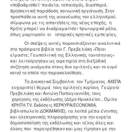
υποβαθμισθεί: παιδεία, τοπικισμός, διασπορά,
θρησκευτική παράδοση, κοινωνική οργάνωση. Στην
προσπάθεια αυτή της ανανέωσης του ελληνισμού,
σύμφωνα με τις απαιτήσεις της νέας εποχής, η
Κρήτη μπορεί να διαδραματίσει πρωταρχικό ρόλο,
όπως μαρτυρούν οι ιστορικές κρητικές εμπειρίες.
Οι σκέψεις αυτές παρουσιάζονται αναλυτικά
στο πρόσφατο βιβλίο του Γ. Πρεβελάκη «Ποιοι
είμαστε; Γεωπολιτική της Ελληνικής ταυτότητας»
και λειτούργησαν ως αφετηρία στη διεξοδική
συζήτηση ανάμεσα στους δυο ομιλητές και το ευρύ
κοινό το οποίο την παρακολούθησε.
Το Διοικητικό Συμβούλιο του Τμήματος ΑΧΕΠΑ
ευχαριστεί θερμά τους ομιλητές κυρίους Γεώργιο
Πρεβελάκη και Αντώνη Παπαγιαννίδη, τους
χορηγούς της εκδήλωσης (Δήμο Ηρακλείου , Όμιλο
ΚΡΗΤΗ ΤV, Εκδόσεις ΚΕΡΚΥΡΑ/ECONOMIA,
βιβλιοπωλείο ΔΟΚΙΜΑΚΗΣ), τα λοιπά μέσα έντυπης
και ηλεκτρονικής πληροφόρησης για την ευρεία
δημοσιοποίηση της εκδήλωσης και τέλος όλες και
όλους που παρευρέθηκαν και μας τίμησαν με την