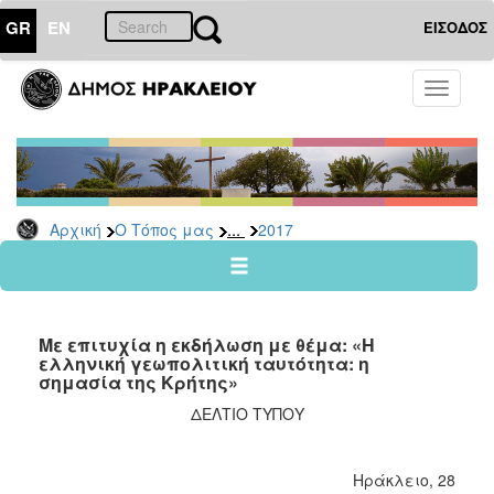
GR
EN
ΕΙΣΟΔΟΣ
Ο
Toggle
ΤΟΠΟΣ
navigati
ΜΑΣ
Ανακοινώσεις
Αρχείο
2026
...
Αρχική
Ο Τόπος μας
2017
2025
2024
2023
Με επιτυχία η εκδήλωση με θέμα: «Η
2022
ελληνική γεωπολιτική ταυτότητα: η
σημασία της Κρήτης»
2021
ΔΕΛΤΙΟ ΤΥΠΟΥ
2020
2019
Ηράκλειο, 28
2018