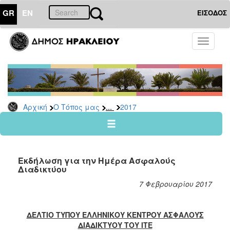
GR
EN
ΕΙΣΟΔΟΣ
Ο
Toggle
ΤΟΠΟΣ
navigati
ΜΑΣ
Ανακοινώσεις
Αρχείο
2026
...
Αρχική
Ο Τόπος μας
2017
2025
2024
2023
Εκδήλωση για την Ημέρα Ασφαλούς
2022
Διαδικτύου
2021
7 Φεβρουαρίου 2017
2020
2019
ΔΕΛΤΙΟ ΤΥΠΟΥ ΕΛΛΗΝΙΚΟΥ ΚΕΝΤΡΟΥ ΑΣΦΑΛΟΥΣ
ΔΙΑΔΙΚΤΥΟΥ ΤΟΥ ΙΤΕ
2018