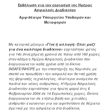
Εκδήλωση για τον εορτασμό της Ημέρας
2017
Ασφαλούς Διαδικτύου
2016
Αμφιθέατρο Υπουργείου Υποδομών και
2015
Μεταφορών
2012
2011
Με κεντρικό μήνυμα
«Γίνε ή αλλαγή: Όλοι μαζί
για ένα καλύτερο διαδίκτυο»
εορτάστηκε φέτος
για 14η συνεχόμενη χρονιά σε πάνω από 160 χώρες
στον κόσμο η Ημέρα Ασφαλούς Διαδικτύου που
Ο
ΔΗΜΟΣ
διοργανώνεται κάθε χρόνο από το δίκτυο
INSAFE/INHOPE με την υποστήριξη της Κομισιόν, με
σκοπό να προωθήσει την ασφαλή και θετική χρήση
ΠΟΛΙΤΙΣΜΟΣ
της ψηφιακής τεχνολογίας, ιδιαίτερα ανάμεσα σε
παιδιά και νέους ανθρώπους. Η Ημέρα Ασφαλούς
ΑΝΘΕΚΤΙΚΗ
Διαδικτύου εορτάστηκε για πρώτη φορά στις 6
ΠΟΛΗ
Φεβρουαρίου 2004 σε 14 Ευρωπαϊκές χώρες. Έκτοτε
διοργανώνεται σε ετήσια βάση και χιλιάδες
άνθρωποι ενώνονται για να αφυπνίσουν σε θέματα
σχετικά με την ασφάλεια στο διαδίκτυο,