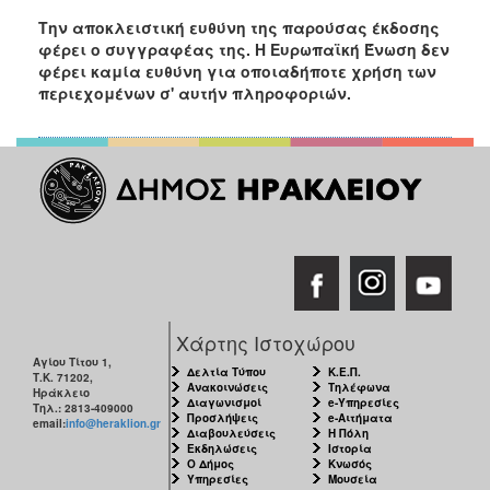
Την αποκλειστική ευθύνη της παρούσας έκδοσης
φέρει ο συγγραφέας της. Η Ευρωπαϊκή Ένωση δεν
φέρει καμία ευθύνη για οποιαδήποτε χρήση των
περιεχομένων σ' αυτήν πληροφοριών.
Χάρτης Ιστοχώρου
Αγίου Τίτου 1,
Δελτία Τύπου
Κ.Ε.Π.
Τ.Κ. 71202,
Ανακοινώσεις
Τηλέφωνα
Ηράκλειο
Διαγωνισμοί
e-Υπηρεσίες
Τηλ.: 2813-409000
Προσλήψεις
e-Αιτήματα
email:
info@heraklion.gr
Διαβουλεύσεις
Η Πόλη
Εκδηλώσεις
Ιστορία
Ο Δήμος
Κνωσός
Υπηρεσίες
Μουσεία