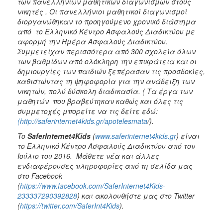
των πανελλήνιων μαθητικών διαγωνισμών στους
νικητές . Οι πανελλήνιοι μαθητικοί διαγωνισμοί
διοργανώθηκαν το προηγούμενο χρονικό διάστημα
από το Ελληνικό Κέντρο Ασφαλούς Διαδικτύου με
αφορμή την Ημέρα Ασφαλούς Διαδικτύου.
Συμμετείχαν περισσότερα από 300 σχολεία όλων
των βαθμίδων από ολόκληρη την επικράτεια και οι
δημιουργίες των παιδιών ξεπέρασαν τις προσδοκίες,
καθιστώντας τη ψηφοφορία για την ανάδειξη των
νικητών, πολύ δύσκολη διαδικασία. ( Τα έργα των
μαθητών που βραβεύτηκαν καθώς και όλες τις
συμμετοχές μπορείτε να τις δείτε εδώ:
(http://saferinternet4kids.gr/apotelesmata
/).
To
SaferInternet4
Kids
(
www.saferinternet4kids.gr
) είναι
το Ελληνικό Κέντρο Ασφαλούς Διαδικτύου από τον
Ιούλιο του 2016. Μάθετε νέα και άλλες
ενδιαφέρουσες πληροφορίες από τη σελίδα μας
στο Facebook
(
https://www.facebook.com/SaferInternet4Kids-
233337290392828
) και ακολουθήστε μας στο Twitter
(
https://twitter.com/SaferInt4Kids
).