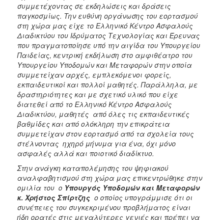
συμμετέχοντας σε εκδηλώσεις και δράσεις
παγκοσμίως. Την ευθύνη οργάνωσης του εορτασμού
στη χώρα μας είχε το Ελληνικό Κέντρο Ασφαλούς
Διαδικτύου του Ιδρύματος Τεχνολογίας και Έρευνας
που πραγματοποίησε υπό την αιγίδα του Υπουργείου
Παιδείας, κεντρική εκδήλωση στο αμφιθέατρο του
Υπουργείου Υποδομών και Μεταφορών στην οποία
συμμετείχαν αρχές, εμπλεκόμενοι φορείς,
εκπαιδευτικοί και πολλοί μαθητές. Παράλληλα, με
δραστηριότητες και με σχετικό υλικό που είχε
διατεθεί από το Ελληνικό Κέντρο Ασφαλούς
Διαδικτύου, μαθητές από όλες τις εκπαιδευτικές
βαθμίδες και από ολόκληρη την επικράτεια
συμμετείχαν στον εορτασμό από τα σχολεία τους
στέλνοντας ηχηρό μήνυμα για ένα, όχι μόνο
ασφαλές αλλά και ποιοτικό διαδίκτυο.
Στην ανάγκη καταπολέμησης του ψηφιακού
αναλφαβητισμού στη χώρα μας επικεντρώθηκε στην
ομιλία του ο
Υπουργός Υποδομών και Μεταφορών
κ. Χρήστος Σπίρτζης
ο οποίος υπογράμμισε ότι οι
συνέπειες του συγκεκριμένου προβλήματος είναι
ήδη ορατές στις μεγαλύτερες γενιές και πρέπει να