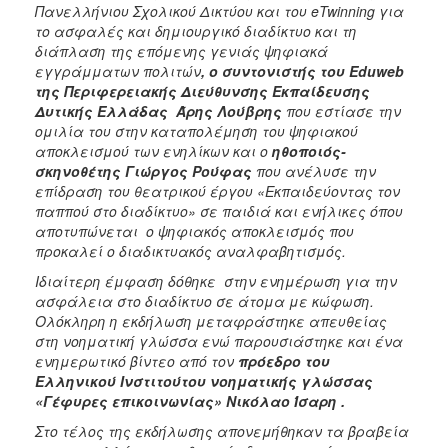
Πανελλήνιου Σχολικού Δικτύου και του eTwinning για
το ασφαλές και δημιουργικό διαδίκτυο και τη
διάπλαση της επόμενης γενιάς ψηφιακά
εγγράμματων πολιτών
, ο συντονιστής του Eduweb
της Περιφερειακής Διεύθυνσης Εκπαίδευσης
Δυτικής Ελλάδας Άρης Λούβρης
που εστίασε την
ομιλία του στην καταπολέμηση του ψηφιακού
αποκλεισμού των ενηλίκων και ο
ηθοποιός-
σκηνοθέτης Γιώργος Ρούφας
που ανέλυσε την
επίδραση του θεατρικού έργου «Εκπαιδεύοντας τον
παππού στο διαδίκτυο» σε παιδιά και ενήλικες όπου
αποτυπώνεται ο ψηφιακός αποκλεισμός που
προκαλεί ο διαδικτυακός αναλφαβητισμός.
Ιδιαίτερη έμφαση δόθηκε στην ενημέρωση για την
ασφάλεια στο διαδίκτυο σε άτομα με κώφωση.
Ολόκληρη η εκδήλωση μεταφράστηκε απευθείας
στη νοηματική γλώσσα ενώ παρουσιάστηκε και ένα
ενημερωτικό βίντεο από τον
πρόεδρο του
Ελληνικού Ινστιτούτου νοηματικής γλώσσας
«Γέφυρες επικοινωνίας» Νικόλαο Ίσαρη .
Στο τέλος της εκδήλωσης απονεμήθηκαν τα βραβεία