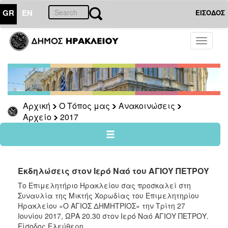
GR
EN
ΕΙΣΟΔΟΣ
Ο
Toggle
ΤΟΠΟΣ
navigati
ΜΑΣ
Ανακοινώσεις
Αρχείο
2026
Αρχική
Ο Τόπος μας
Ανακοινώσεις
Αρχείο
2017
2025
2024
2023
2022
Εκδηλώσεις στον Ιερό Ναό του ΑΓΙΟΥ ΠΕΤΡΟΥ
2021
Το Επιμελητήριο Ηρακλείου σας προσκαλεί στη
Συναυλία της Μικτής Χορωδίας του Επιμελητηρίου
2020
Ηρακλείου «Ο ΑΓΙΟΣ ΔΗΜΗΤΡΙΟΣ» την Τρίτη 27
2019
Ιουνίου 2017, ΩΡΑ 20.30 στον Ιερό Ναό ΑΓΙΟΥ ΠΕΤΡΟΥ.
Είσοδος Ελεύθερη.
2018