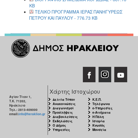
KB
ΤΕΛΙΚΟ ΠΡΟΓΡΑΜΜΑ ΙΕΡΑΣ ΠΑΝΗΓΥΡΕΩΣ
ΠΕΤΡΟΥ ΚΑΙ ΠΑΥΛΟΥ - 776.73 KB
Χάρτης Ιστοχώρου
Αγίου Τίτου 1,
Δελτία Τύπου
Κ.Ε.Π.
Τ.Κ. 71202,
Ανακοινώσεις
Τηλέφωνα
Ηράκλειο
Διαγωνισμοί
e-Υπηρεσίες
Τηλ.: 2813-409000
Προσλήψεις
e-Αιτήματα
email:
info@heraklion.gr
Διαβουλεύσεις
Η Πόλη
Εκδηλώσεις
Ιστορία
Ο Δήμος
Κνωσός
Υπηρεσίες
Μουσεία