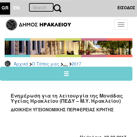
GR
EN
ΕΙΣΟΔΟΣ
Ο
Toggle
ΤΟΠΟΣ
navigati
ΜΑΣ
Ανακοινώσεις
Αρχείο
2026
...
Αρχική
Ο Τόπος μας
2017
2025
2024
2023
Ενημέρωση για τη λειτουργία της Μονάδας
2022
Υγείας Ηρακλείου (ΠΕΔΥ – Μ.Υ. Ηρακλείου)
2021
ΔΙΟΙΚΗΣΗ ΥΓΕΙΟΝΟΜΙΚΗΣ ΠΕΡΙΦΕΡΕΙΑΣ ΚΡΗΤΗΣ
2020
2019
2018
Ηράκλειο, 08.02.2017