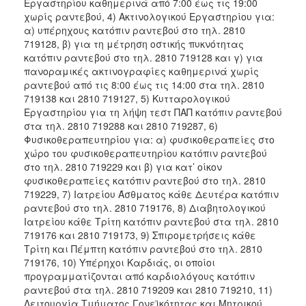
Εργαστηρίου καθημερινά από 7:00 έως τις 19:00
χωρίς ραντεβού, 4) Ακτινολογικού Εργαστηρίου για:
α) υπέρηχους κατόπιν ραντεβού στο τηλ. 2810
719128, β) για τη μέτρηση οστικής πυκνότητας
κατόπιν ραντεβού στο τηλ. 2810 719128 και γ) για
πανοραμικές ακτινογραφίες καθημερινά χωρίς
ραντεβού από τις 8:00 έως τις 14:00 στα τηλ. 2810
719138 και 2810 719127, 5) Κυτταρολογικού
Εργαστηρίου για τη λήψη τεστ ΠΑΠ κατόπιν ραντεβού
στα τηλ. 2810 719288 και 2810 719287, 6)
Φυσικοθεραπευτηρίου για: α) φυσικοθεραπείες στο
χώρο του φυσικοθεραπευτηρίου κατόπιν ραντεβού
στο τηλ. 2810 719229 και β) για κατ’ οίκον
φυσικοθεραπείες κατόπιν ραντεβού στο τηλ. 2810
719229, 7) Ιατρείου Άσθματος κάθε Δευτέρα κατόπιν
ραντεβού στο τηλ. 2810 719176, 8) Διαβητολογικού
Ιατρείου κάθε Τρίτη κατόπιν ραντεβού στα τηλ. 2810
719176 και 2810 719173, 9) Σπιρομετρήσεις κάθε
Τρίτη και Πέμπτη κατόπιν ραντεβού στο τηλ. 2810
719176, 10) Υπέρηχοι Καρδιάς, οι οποίοι
προγραμματίζονται από καρδιολόγους κατόπιν
ραντεβού στα τηλ. 2810 719209 και 2810 719210, 11)
Λειτουργία Τμήματος Γονεϊκότητας και Μητρικού