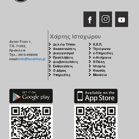
Χάρτης Ιστοχώρου
Αγίου Τίτου 1,
Δελτία Τύπου
Κ.Ε.Π.
Τ.Κ. 71202,
Ανακοινώσεις
Τηλέφωνα
Ηράκλειο
Διαγωνισμοί
e-Υπηρεσίες
Τηλ.: 2813-409000
Προσλήψεις
e-Αιτήματα
email:
info@heraklion.gr
Διαβουλεύσεις
Η Πόλη
Εκδηλώσεις
Ιστορία
Ο Δήμος
Κνωσός
Υπηρεσίες
Μουσεία