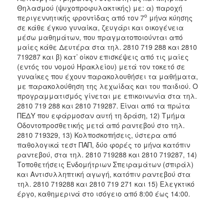
Θηλασμού (ψυχοπροφυλακτικής) με: α) παροχή
ο
περιγεννητικής φροντίδας από τον 7
μήνα κύησης
σε κάθε έγκυο γυναίκα, ζευγάρι και οικογένεια
μέσω μαθημάτων, που πραγματοποιούνται από
μαίες κάθε Δευτέρα στα τηλ. 2810 719 288 και 2810
719287 και β) κατ’ οίκον επισκέψεις από τις μαίες
(εντός του νομού Ηρακλείου) μετά τον τοκετό σε
γυναίκες που έχουν παρακολουθήσει τα μαθήματα,
με παρακολούθηση της λεχωίδας και του παιδιού. Ο
προγραμματισμός γίνεται με επικοινωνία στα τηλ.
2810 719 288 και 2810 719287. Είναι από τα πρώτα
ΠΕΔΥ που εφάρμοσαν αυτή τη δράση, 12) Τμήμα
Οδοντοπροσθετικής μετά από ραντεβού στο τηλ.
2810 719329, 13) Κολποσκοπήσεις, ύστερα από
παθολογικά τεστ ΠΑΠ, δύο φορές το μήνα κατόπιν
ραντεβού, στα τηλ. 2810 719288 και 2810 719287, 14)
Τοποθετήσεις Ενδομήτριων Σπειραμάτων (σπιράλ)
και Αντισυλληπτική αγωγή, κατόπιν ραντεβού στα
τηλ. 2810 719288 και 2810 719 271 και 15) Ελεγκτικό
έργο, καθημερινά στο ισόγειο από 8:00 έως 14:00.