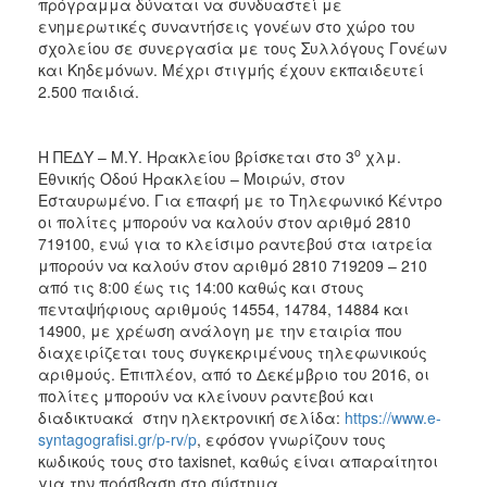
πρόγραμμα δύναται να συνδυαστεί με
ενημερωτικές συναντήσεις γονέων στο χώρο του
σχολείου σε συνεργασία με τους Συλλόγους Γονέων
και Κηδεμόνων. Μέχρι στιγμής έχουν εκπαιδευτεί
2.500 παιδιά.
ο
Η ΠΕΔΥ – Μ.Υ. Ηρακλείου βρίσκεται στο 3
χλμ.
Εθνικής Οδού Ηρακλείου – Μοιρών, στον
Εσταυρωμένο. Για επαφή με το Τηλεφωνικό Κέντρο
οι πολίτες μπορούν να καλούν στον αριθμό 2810
719100, ενώ για το κλείσιμο ραντεβού στα ιατρεία
μπορούν να καλούν στον αριθμό 2810 719209 – 210
από τις 8:00 έως τις 14:00 καθώς και στους
πενταψήφιους αριθμούς 14554, 14784, 14884 και
14900, με χρέωση ανάλογη με την εταιρία που
διαχειρίζεται τους συγκεκριμένους τηλεφωνικούς
αριθμούς. Επιπλέον, από το Δεκέμβριο του 2016, οι
πολίτες μπορούν να κλείνουν ραντεβού και
διαδικτυακά στην ηλεκτρονική σελίδα:
https://www.e-
syntagografisi.gr/p-rv/p
, εφόσον γνωρίζουν τους
κωδικούς τους στο taxisnet, καθώς είναι απαραίτητοι
για την πρόσβαση στο σύστημα.