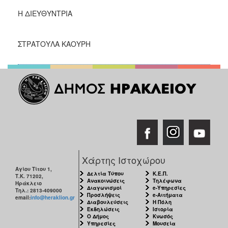
Η ΔΙΕΥΘΥΝΤΡΙΑ
ΣΤΡΑΤΟΥΛΑ ΚΑΟΥΡΗ
Χάρτης Ιστοχώρου
Αγίου Τίτου 1,
Δελτία Τύπου
Κ.Ε.Π.
Τ.Κ. 71202,
Ανακοινώσεις
Τηλέφωνα
Ηράκλειο
Διαγωνισμοί
e-Υπηρεσίες
Τηλ.: 2813-409000
Προσλήψεις
e-Αιτήματα
email:
info@heraklion.gr
Διαβουλεύσεις
Η Πόλη
Εκδηλώσεις
Ιστορία
Ο Δήμος
Κνωσός
Υπηρεσίες
Μουσεία