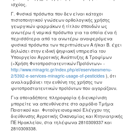
ισχύος.
Γ. Φυσικά πρόσωπα που δεν είναι κάτοχοι
πιστοποιητικού γνώσεων ορθολογικής χρήσης
γεωργικών φαρμάκων ή τίτλου σπουδών ως
ανωτέρω ή νομικά πρόσωπα για τα οποία ένα ή
περισσότερα από τα ανωτέρω αναφερόμενα
φυσικά πρόσωπα των περιπτώσεων Α ή/και Β. έχει
δηλώσει στην ειδική ψηφιακή υπηρεσία του
Υπουργείου Αγροτικής Ανάπτυξης & Τροφίμων
(«Χρήση Φυτοπροστατευτικών Προϊόντων» -
http://www.minagric.gr/index.php/el/eservisesmenu-
2/5392-e-services-minagric-usage-of-pesticides
), ότι
αναλαμβάνει την ευθύνη της χρήσης των
φυτοπροστατευτικών προϊόντων που αγοράζουν.
Για οποιαδήποτε πληροφορία ή διευκρίνιση
μπορείτε να απευθύνεστε στο αρμόδιο Τμήμα
Ποιοτικού και Φυτοϋγειονομικού Ελέγχου της
διεύθυνσης Αγροτικής Οικονομίας και Κτηνιατρικής
ΠΕ Ηρακλείου, στα τηλέφωνα 2810309337 και
2810309338.