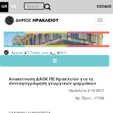
GR
EN
ΕΙΣΟΔΟΣ
Ο
Toggle
ΤΟΠΟΣ
navigati
ΜΑΣ
Ανακοινώσεις
Αρχείο
2026
...
Αρχική
Ο Τόπος μας
2017
2025
2024
2023
Ανακοίνωση ΔΑΟΚ ΠΕ Ηρακλείου για τη
2022
συνταγογράφηση γεωργικών φαρμάκων
2021
Ηράκλειο 2-10-2017
2020
Αρ. Πρωτ.: 17706
2019
2018
ΕΛΛΗΝΙΚΗ ΔΗΜΟΚΡΑΤΙΑ