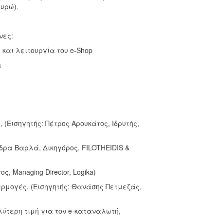
υρώ).
νες:
 και λειτουργία του e-Shop
a
, (Εισηγητής: Πέτρος Αρουκάτος, Ιδρυτής,
νδρα Βαρλά, Δικηγόρος, FILOTHEIDIS &
ς, Managing Director, Logika)
αρμογές, (Εισηγητής: Θανάσης Πετμεζάς,
λύτερη τιμή για τον e-καταναλωτή,