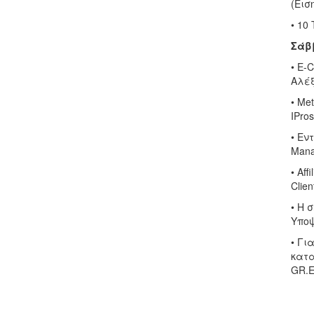
(Εισ
• 10
Σάβ
• E-
Αλέξ
• Me
IPro
• Εν
Mana
• Aff
Clien
• Η 
Υποψ
• Γι
κατα
GR.E