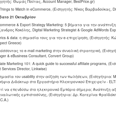
ηγητής: Θωμάς Πούτας, Account Manager, BestPrice.gr)
 Things to Watch in eCommerce, (Εισηγητής: Νίκος Βαρβαδούκας, Di
βατο 21 Οκτωβρίου
Commerce & Export Strategy Marketing: 5 βήματα για την ανάπτυξ
ανδρος Κοκόλης, Digital Marketing Strategist & Google AdWords Exp
trics & data: η σημασία τους για την e-επιχείρηση, (Εισηγητής: Κ
spect Greece)
τάσσοντας το e-mail marketing στην συνολική στρατηγική, (Εισηγ
ger & eBusiness Consultant, Convert Group)
iliate Marketing 101: A quick guide to successful affiliate programs
t Services Director, Linkwise)
σημασία του usability στην αύξηση των πωλήσεων, (Εισηγήτρια: Μ
ήφια Διδάκτωρ στο Εργαστήριο Ηλεκτρονικού Επιχειρείν - ELT
ατί να επενδύσω στο ηλεκτρονικό Εμπόριο σήμερα; Ανάπτυξη αξ
ναλωτικής εμπιστοσύνης, (Εισηγήτρια: Δρ. Κατερίνα Φραϊδάκη,
C.A.)