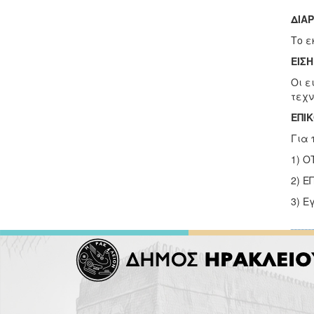
ΔΙΑ
Το ε
ΕΙΣ
Οι ε
τεχν
ΕΠΙΚ
Για 
1) Ο
2) Ε
3) 