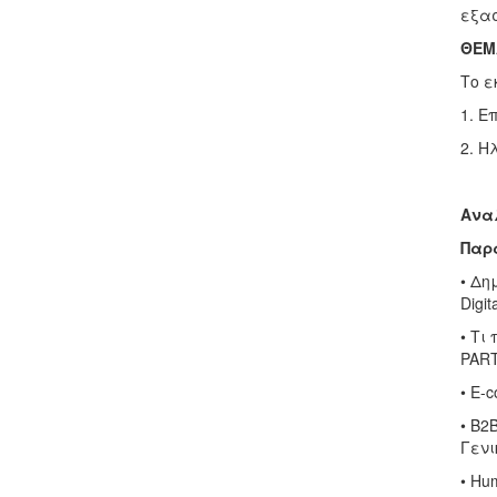
εξασ
ΘΕΜ
Το ε
1. Ε
2. Η
Αναλ
Παρ
• Δη
Digit
• Τι
PAR
• E-
• Β2
Γενι
• Hu