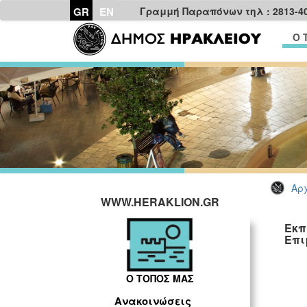
GR
EN
Γραμμή Παραπόνων τηλ : 2813-4
Ο 
Αρχ
WWW.HERAKLION.GR
Εκπ
Επι
Ο ΤΟΠΟΣ ΜΑΣ
Ανακοινώσεις