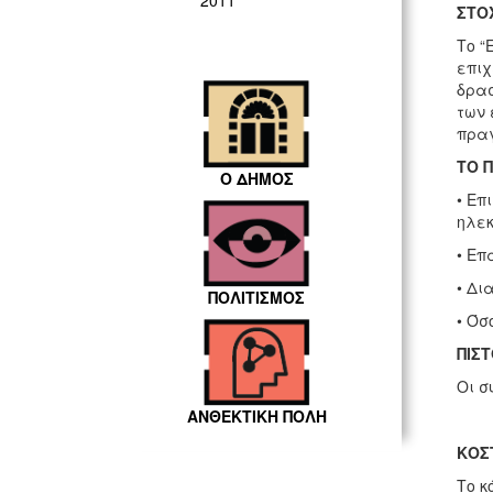
2011
ΣΤΟ
Το “
επιχ
δρασ
των 
πραγ
ΤΟ 
Ο ΔΗΜΟΣ
• Επ
ηλεκ
• Επ
• Δι
ΠΟΛΙΤΙΣΜΟΣ
• Όσ
ΠΙΣ
Οι σ
ΑΝΘΕΚΤΙΚΗ ΠΟΛΗ
ΚΟΣ
Το κ