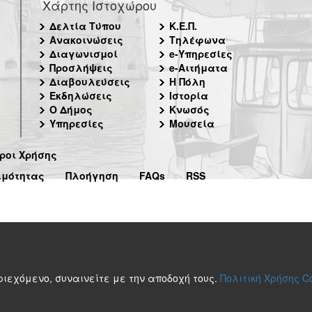
Χάρτης Ιστοχώρου
Δελτία Τύπου
Κ.Ε.Π.
Ανακοινώσεις
Τηλέφωνα
Διαγωνισμοί
e-Υπηρεσίες
Προσλήψεις
e-Αιτήματα
Διαβουλεύσεις
Η Πόλη
Εκδηλώσεις
Ιστορία
Ο Δήμος
Κνωσός
Υπηρεσίες
Μουσεία
ροι Χρήσης
ιμότητας
Πλοήγηση
FAQs
RSS
περιεχόμενο, συναινείτε με την αποδοχή τους.
Πολιτική Χρήσης C