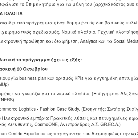
φάλισε το Επιμελητήριο για τα μέλη του (αρχικό κόστος 280 ε
ΑΤΟΛΟΓΙΑ
κπαιδευτικό πρόγραμμα είναι δομημένο σε δυο βασικούς πυλώ
πιχειρηματικός σχεδιασμός, Νομικό πλαίσιο, Τεχνική υλοποίηση
λεκτρονική προώθηση και διαφήμιση, Analytics και τα Social Medi
υτικά το πρόγραμμα έχει ως εξής:
ασκευή 20 Οκτωβρίου
μιουργία business plan και ορισμός KPIs για εγγυημένη επιτυχία
alUp)
 πρέπει να γνωρίζω για το νομικό πλαίσιο; (Εισηγήτρια: Αλεξά
TNERS)
commerce Logistics - Fashion Case Study, (Εισηγητής: Σωτήρης Συρίγο
Β Ηλεκτρονικό εμπόριο: Πρακτικές λύσεις και πετυχημένες εφ
κός Διευθυντής, CosmoONE, Αντιπρόεδρος Δ.Σ. GR.EC.A.)
man-Centric Experience ως παράγοντας που διαμορφώνει την κα