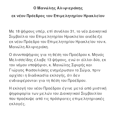
2017
Ο Μανώλης Αλιφιεράκης
2016
εκ νέου Πρόεδρος του Επιμελητηρίου Ηρακλείου
2015
2012
Με 18 ψήφους υπέρ, επί συνόλου 31, το νέο Διοικητικό
Συμβούλιο του Επιμελητηρίου Ηρακλείου ανέδειξε
2011
εκ νέου Πρόεδρο του Επιμελητηρίου Ηρακλείου τον κ.
Μανώλη Αλιφιεράκη.
Ο συνυποψήφιος για τη θέση του Προέδρου κ. Μηνάς
Μελισσείδης έλαβε 13 ψήφους, ενώ οι άλλοι δύο, εκ
Ο
του νόμου υποψήφιοι, κ. Μανώλης Σφυρής και
ΔΗΜΟΣ
Γιώργος Φασουλάκης ενημέρωσαν το Σώμα, πριν
αρχίσει η διαδικασία εκλογής, ότι δεν
ΠΟΛΙΤΙΣΜΟΣ
ενδιαφέρονται για τη θέση του Προέδρου.
Η εκλογή του νέου Προέδρου έγινε μετά από μυστική
ΑΝΘΕΚΤΙΚΗ
ψηφοφορία των μελών του Διοικητικού Συμβουλίου
ΠΟΛΗ
που προέκυψε από τις πρόσφατες επιμελητηριακές
εκλογές.