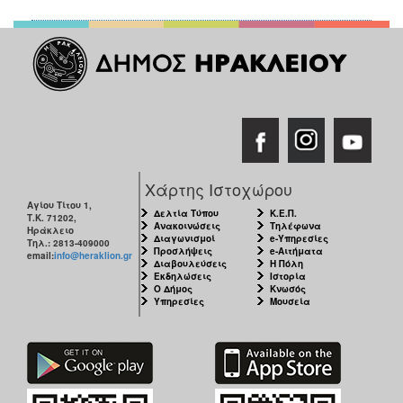
Χάρτης Ιστοχώρου
Αγίου Τίτου 1,
Δελτία Τύπου
Κ.Ε.Π.
Τ.Κ. 71202,
Ανακοινώσεις
Τηλέφωνα
Ηράκλειο
Διαγωνισμοί
e-Υπηρεσίες
Τηλ.: 2813-409000
Προσλήψεις
e-Αιτήματα
email:
info@heraklion.gr
Διαβουλεύσεις
Η Πόλη
Εκδηλώσεις
Ιστορία
Ο Δήμος
Κνωσός
Υπηρεσίες
Μουσεία