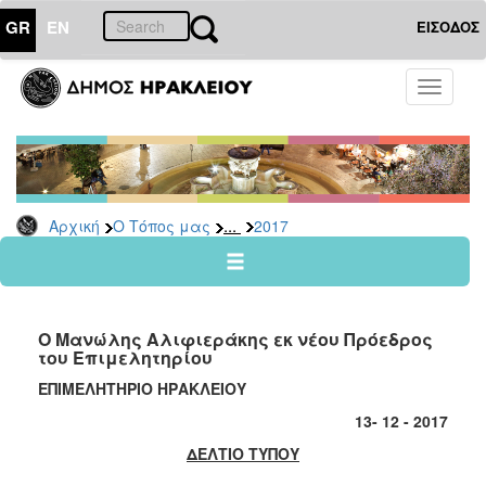
GR
EN
ΕΙΣΟΔΟΣ
Ο
Toggle
ΤΟΠΟΣ
navigati
ΜΑΣ
Ανακοινώσεις
Αρχείο
2026
...
Αρχική
Ο Τόπος μας
2017
2025
2024
2023
Ο Μανώλης Αλιφιεράκης εκ νέου Πρόεδρος
2022
του Επιμελητηρίου
2021
ΕΠΙΜΕΛΗΤΗΡΙΟ ΗΡΑΚΛΕΙΟΥ
2020
13
- 1
2
- 2017
2019
ΔΕΛΤΙΟ ΤΥΠΟΥ
2018