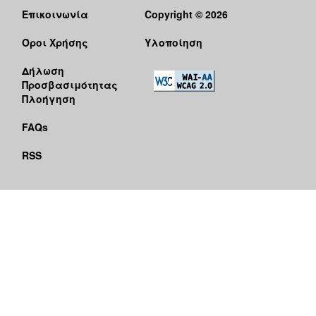
Επικοινωνία
Copyright © 2026
Όροι Χρήσης
Υλοποίηση
Δήλωση
Προσβασιμότητας
Πλοήγηση
FAQs
RSS