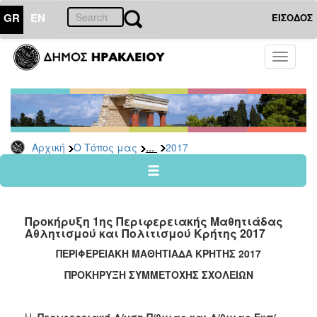
GR
EN
ΕΙΣΟΔΟΣ
Ο
Toggle
ΤΟΠΟΣ
navigati
ΜΑΣ
Ανακοινώσεις
Αρχείο
2026
...
Αρχική
Ο Τόπος μας
2017
2025
2024
2023
Προκήρυξη 1ης Περιφερειακής Μαθητιάδας
2022
Αθλητισμού και Πολιτισμού Κρήτης 2017
2021
ΠΕΡΙΦΕΡΕΙΑΚΗ ΜΑΘΗΤΙΑΔΑ ΚΡΗΤΗΣ 2017
2020
ΠΡΟΚΗΡΥΞΗ ΣΥΜΜΕΤΟΧΗΣ ΣΧΟΛΕΙΩΝ
2019
2018
Η
Περιφερειακή Δ/νση Π/θμιας και Δ/θμιας Εκπ/