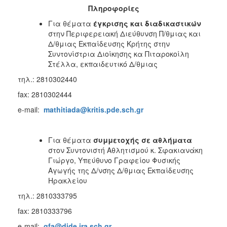
Πληροφορίες
Για θέματα
έγκρισης και διαδικαστικών
στην Περιφερειακή Διεύθυνση Π/θμιας και
Δ/θμιας Εκπαίδευσης Κρήτης στην
Συντονίστρια Διοίκησης κα Πιταροκοίλη
Στέλλα, εκπαιδευτικό Δ/θμιας
τηλ.: 2810302440
fax: 2810302444
e-mail:
mathitiada@kritis.pde.sch.gr
Για θέματα
συμμετοχής σε αθλήματα
στον Συντονιστή Αθλητισμού κ. Σφακιανάκη
Γιώργο, Υπεύθυνο Γραφείου Φυσικής
Αγωγής της Δ/νσης Δ/θμιας Εκπαίδευσης
Ηρακλείου
τηλ.: 2810333795
fax: 2810333796
e-mail:
gfa@dide.ira.sch.gr