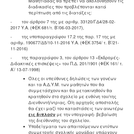
Μαθητιάδας θα πρέπει να ακολουθήσουν τις
διαδικασίες που προβλέπονται κατά
περίπτωση από τις διατάξεις:
- του άρθρου 7 της με αριθμ. 33120/ΓΔ4/28-02-
2017 Υ.Α. (ΦΕΚ 681/τ. Β’/06-03-2017),
- της υποπαραγράφου 17.2 της παρ. 17 της με
αριθμ. 190677/Δ5/10-11-2016 Υ.Α. (ΦΕΚ 3754/ τ. Β’/21-
11-2016)
- της παραγράφου 3, του άρθρου 13 «Εκδρομές-
Διδακτικές επισκέψεις» του Π.Δ. 201/1901 (ΦΕΚ 161/ τ.
Α’/ 13-07-1998)
Όλες οι υπεύθυνες δηλώσεις των γονέων
και τα Α.Δ.Υ.Μ. των μαθητών που θα
συμμετάσχουν και θα μετακινηθούν θα
κρατηθούν στο σχολείο με ευθύνη του/της
Διευθυντή/ντριας. Ο/η αρχηγός αποστολής
θα έχει μαζί του καταστάσεις των ανωτέρω
εις διπλούν
με την υπογραφή- βεβαίωση
της διεύθυνσης του σχολείου.
Υποδείγματα των απαιτούμενων εντύπων
συμμετοχής σχολικής μονάδας υπάρχουν