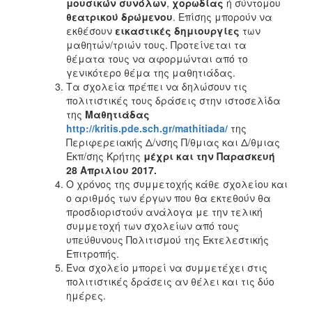
μουσικών συνόλων
,
χορωδίας
ή σύντομου
θεατρικού δρώμενου
. Επίσης μπορούν να
εκθέσουν
εικαστικές δημιουργίες
των
μαθητών/τριών τους. Προτείνεται τα
θέματα τους να αφορμώνται από το
γενικότερο θέμα της μαθητιάδας.
Τα σχολεία πρέπει να δηλώσουν τις
πολιτιστικές τους δράσεις στην ιστοσελίδα
της
Μαθητιάδας
http://kritis.pde.sch.gr/mathitiada/
της
Περιφερειακής Δ/νσης Π/θμιας και Δ/θμιας
Εκπ/σης Κρήτης
μέχρι και την Παρασκευή
28 Απριλίου 2017.
Ο χρόνος της συμμετοχής κάθε σχολείου και
ο αριθμός των έργων που θα εκτεθούν θα
προσδιοριστούν ανάλογα με την τελική
συμμετοχή των σχολείων από τους
υπεύθυνους Πολιτισμού της Εκτελεστικής
Επιτροπής.
Ένα σχολείο μπορεί να συμμετέχει στις
πολιτιστικές δράσεις αν θέλει και τις δύο
ημέρες.