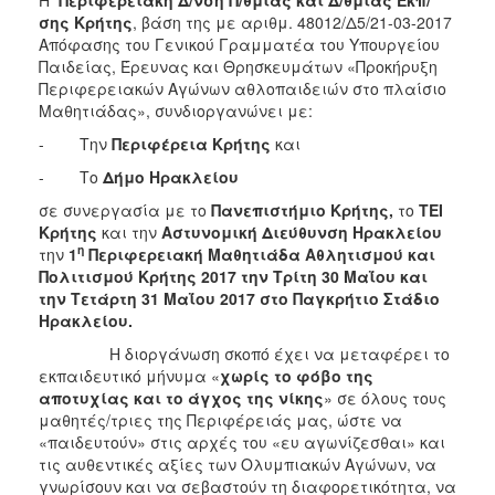
σης Κρήτης
, βάση της με αριθμ. 48012/Δ5/21-03-2017
2017
Απόφασης του Γενικού Γραμματέα του Υπουργείου
2016
Παιδείας, Έρευνας και Θρησκευμάτων «Προκήρυξη
Περιφερειακών Αγώνων αθλοπαιδειών στο πλαίσιο
2015
Μαθητιάδας», συνδιοργανώνει με:
2012
- Την
Περιφέρεια Κρήτης
και
2011
- Το
Δήμο Ηρακλείου
σε συνεργασία με το
Πανεπιστήμιο Κρήτης,
το
ΤΕΙ
Κρήτης
και την
Αστυνομική Διεύθυνση Ηρακλείου
η
την
1
Περιφερειακή
Μαθητιάδα Αθλητισμού και
Ο
Πολιτισμού Κρήτης 2017
την
Τρίτη 30 Μαΐου
και
ΔΗΜΟΣ
την
Τετάρτη 31 Μαΐου
2017
στο
Παγκρήτιο Στάδιο
Ηρακλείου
.
ΠΟΛΙΤΙΣΜΟΣ
Η διοργάνωση σκοπό έχει να μεταφέρει το
εκπαιδευτικό μήνυμα «
χωρίς το φόβο της
ΑΝΘΕΚΤΙΚΗ
αποτυχίας και το άγχος της νίκης
» σε όλους τους
ΠΟΛΗ
μαθητές/τριες της Περιφέρειάς μας, ώστε να
«παιδευτούν» στις αρχές του «ευ αγωνίζεσθαι» και
τις αυθεντικές αξίες των Ολυμπιακών Αγώνων, να
γνωρίσουν και να σεβαστούν τη διαφορετικότητα, να