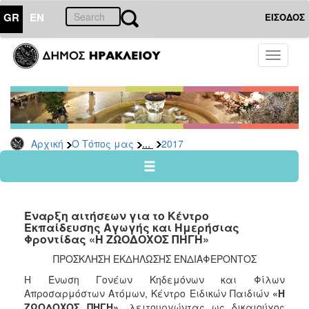
GR
EN
ΕΙΣΟΔΟΣ
Ο
Toggle
ΤΟΠΟΣ
navigati
ΜΑΣ
Ανακοινώσεις
Αρχείο
2026
...
Αρχική
Ο Τόπος μας
2017
2025
2024
2023
Έναρξη αιτήσεων για το Κέντρο
2022
Εκπαίδευσης Αγωγής και Ημερήσιας
Φροντίδας «Η ΖΩΟΔΟΧΟΣ ΠΗΓΗ»
2021
ΠΡΟΣΚΛΗΣΗ ΕΚΔΗΛΩΣΗΣ ΕΝΔΙΑΦΕΡΟΝΤΟΣ
2020
Η Ένωση Γονέων Κηδεμόνων και Φίλων
2019
Απροσαρμόστων Ατόμων, Κέντρο Ειδικών Παιδιών
«Η
2018
ΖΩΟΔΟΧΟΣ ΠΗΓΗ»
, λειτουργώντας ως δικαιούχος