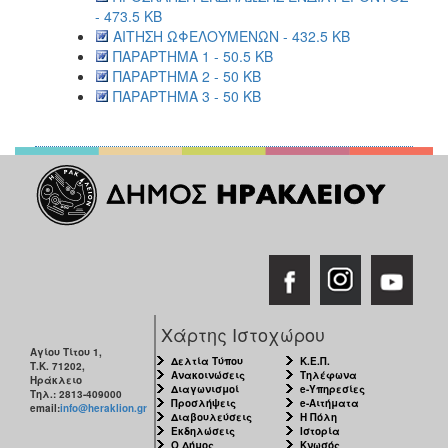
- 473.5 KB
ΑΙΤΗΣΗ ΩΦΕΛΟΥΜΕΝΩΝ - 432.5 KB
ΠΑΡΑΡΤΗΜΑ 1 - 50.5 KB
ΠΑΡΑΡΤΗΜΑ 2 - 50 KB
ΠΑΡΑΡΤΗΜΑ 3 - 50 KB
Χάρτης Ιστοχώρου
Αγίου Τίτου 1,
Δελτία Τύπου
Κ.Ε.Π.
Τ.Κ. 71202,
Ανακοινώσεις
Τηλέφωνα
Ηράκλειο
Διαγωνισμοί
e-Υπηρεσίες
Τηλ.: 2813-409000
Προσλήψεις
e-Αιτήματα
email:
info@heraklion.gr
Διαβουλεύσεις
Η Πόλη
Εκδηλώσεις
Ιστορία
Ο Δήμος
Κνωσός