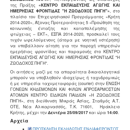
της Πράξης
«ΚΕΝΤΡΟ ΕΚΠΑΙΔΕΥΣΗΣ ΑΓΩΓΗΣ ΚΑΙ
2017
ΗΜΕΡΗΣΙΑΣ ΦΡΟΝΤΙΔΑΣ "Η ΖΩΟΔΟΧΟΣ ΠΗΓΗ"»
, στο
2016
πλαίσιο του Επιχειρησιακού Προγράμματος «Κρήτη
2014-2020», Άξονας Προτεραιότητας 5 «Προώθηση της
2015
κοινωνικής ένταξης και καταπολέμησης της
2012
φτώχειας – ΕΚΤ», ΕΣΠΑ 2014-2020, προσκαλεί τους
τυχόν ωφελούμενους (άτομα με νοητική υστέρηση)
2011
να υποβάλλουν αίτηση για την παροχή υπηρεσιών
ημερήσιας φροντίδας και παραμονής στο ΚΕΝΤΡΟ
ΕΚΠΑΙΔΕΥΣΗΣ ΑΓΩΓΗΣ ΚΑΙ ΗΜΕΡΗΣΙΑΣ ΦΡΟΝΤΙΔΑΣ "Η
ΖΩΟΔΟΧΟΣ ΠΗΓΗ".
Ο
Οι αιτήσεις μαζί με τα απαραίτητα δικαιολογητικά
ΔΗΜΟΣ
μπορούν να υποβληθούν ιδιοχείρως ή ταχυδρομικώς
ή με υπηρεσία ταχυμεταφοράς (courier) στην ΕΝΩΣΗ
ΠΟΛΙΤΙΣΜΟΣ
ΓΟΝΕΩΝ ΚΗΔΕΜΟΝΩΝ ΚΑΙ ΦΙΛΩΝ ΑΠΡΟΣΑΡΜΟΣΤΩΝ
ΑΤΟΜΩΝ ΚΕΝΤΡΟ ΕΙΔΙΚΩΝ ΠΑΙΔΙΩΝ «Η ΖΩΟΔΟΧΟΣ
ΠΗΓΗ», στη διεύθυνση Μικράς Ασίας, Σταθμός Α.Τ.
ΑΝΘΕΚΤΙΚΗ
ΠΟΛΗ
ΟΤΕ, Νέα Αλικαρνασσός, Τ.Κ. 71601, Ηράκλειο
Κρήτης, μέχρι την
Δευτέρα 25/09/2017
και ώρα
14:00
.
Αρχεία
ΠΡΟΣΚΛΗΣΗ ΕΚΔΗΛΩΣΗΣ ΕΝΔΙΑΦΕΡΟΝΤΟΣ