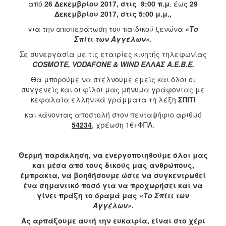
από
26 Δεκεμβρίου 2017, στις 9:00 π.μ
. έως
29
2017
Δεκεμβρίου 2017, στις 5:00 μ.μ.,
2016
για την αποπεράτωση του παιδικού ξενώνα
«Το
Σπίτι των Αγγέλων»
.
2015
Σε συνεργασία με τις εταιρίες κινητής τηλεφωνίας
2012
COSMOTE
,
VODAFONE
&
WIND
ΕΛΛΑΣ Α.Ε.Β.Ε.
2011
Θα μπορούμε να στέλνουμε εμείς και όλοι οι
συγγενείς και οι φίλοι μας μήνυμα γράφοντας με
κεφαλαία ελληνικά γράμματα τη λέξη
ΣΠΙΤΙ
και κάνοντας αποστολή
στον πενταψήφιο αριθμό
Ο
54234
, χρέωση
1€+ΦΠΑ.
ΔΗΜΟΣ
ΠΟΛΙΤΙΣΜΟΣ
Θερμή παράκληση, να ενεργοποιηθούμε όλοι μας
και μέσα από τους δικούς μας ανθρώπους,
έμπρακτα, να βοηθήσουμε ώστε να συγκεντρωθεί
ΑΝΘΕΚΤΙΚΗ
ΠΟΛΗ
ένα σημαντικό ποσό για να προχωρήσει και να
γίνει πράξη το όραμά μας
«Το Σπίτι των
Αγγέλων»
.
Ας αρπάξουμε αυτή την ευκαιρία, είναι στο χέρι