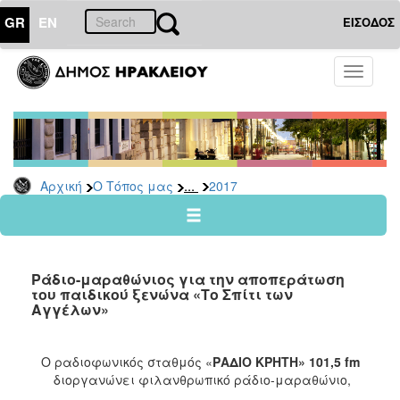
GR
EN
ΕΙΣΟΔΟΣ
Ο
Toggle
ΤΟΠΟΣ
navigati
ΜΑΣ
Ανακοινώσεις
Αρχείο
2026
...
Αρχική
Ο Τόπος μας
2017
2025
2024
2023
Ράδιο-μαραθώνιος για την αποπεράτωση
2022
του παιδικού ξενώνα «Το Σπίτι των
Αγγέλων»
2021
2020
Ο ραδιοφωνικός σταθμός «
ΡΑΔΙΟ ΚΡΗΤΗ» 101,5
fm
2019
διοργανώνει φιλανθρωπικό ράδιο-μαραθώνιο,
2018