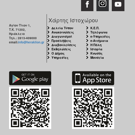
Χάρτης Ιστοχώρου
Αγίου Τίτου 1,
Δελτία Τύπου
Κ.Ε.Π.
Τ.Κ. 71202,
Ανακοινώσεις
Τηλέφωνα
Ηράκλειο
Διαγωνισμοί
e-Υπηρεσίες
Τηλ.: 2813-409000
Προσλήψεις
e-Αιτήματα
email:
info@heraklion.gr
Διαβουλεύσεις
Η Πόλη
Εκδηλώσεις
Ιστορία
Ο Δήμος
Κνωσός
Υπηρεσίες
Μουσεία