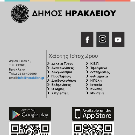
Χάρτης Ιστοχώρου
Αγίου Τίτου 1,
Δελτία Τύπου
Κ.Ε.Π.
Τ.Κ. 71202,
Ανακοινώσεις
Τηλέφωνα
Ηράκλειο
Διαγωνισμοί
e-Υπηρεσίες
Τηλ.: 2813-409000
Προσλήψεις
e-Αιτήματα
email:
info@heraklion.gr
Διαβουλεύσεις
Η Πόλη
Εκδηλώσεις
Ιστορία
Ο Δήμος
Κνωσός
Υπηρεσίες
Μουσεία