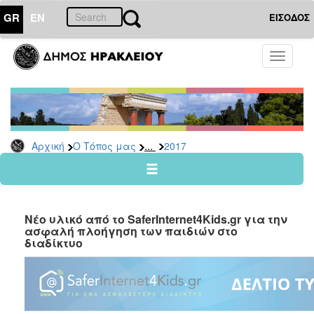
GR
EN
ΕΙΣΟΔΟΣ
Ο
Toggle
ΤΟΠΟΣ
navigati
ΜΑΣ
Ανακοινώσεις
Αρχείο
2026
...
Αρχική
Ο Τόπος μας
2017
2025
2024
2023
Νέο υλικό από το SaferInternet4Kids.gr για την
2022
ασφαλή πλοήγηση των παιδιών στο
διαδίκτυο
2021
2020
2019
2018