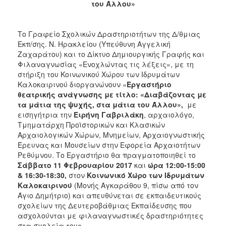
του Άλλου»
2017
2016
Το Γραφείο Σχολικών Δραστηριοτήτων της Δ/θμιας
2015
Εκπ/σης. Ν. Ηρακλείου (Υπεύθυνη Αγγελική
Ζαχαράτου) και το Δίκτυο Δημιουργικής Γραφής και
2012
Φιλαναγνωσίας «Ενοχλώντας τις λέξεις», με τη
2011
στήριξη του Κοινωνικού Χώρου των Ιδρυμάτων
Καλοκαιρινού διοργανώνουν «
Eργαστήριο
θεατρικής ανάγνωσης με τίτλο: «Διαβάζοντας με
τα μάτια της ψυχής, στα μάτια του Άλλου»,
με
εισηγήτρια την
Ειρήνη Γαβριλάκη
, αρχαιολόγο,
Ο
Τμηματάρχη Προϊστορικών και Κλασικών
ΔΗΜΟΣ
Αρχαιολογικών Χώρων, Μνημείων, Αρχαιογνωστικής
Έρευνας και Μουσείων στην Εφορεία Αρχαιοτήτων
ΠΟΛΙΤΙΣΜΟΣ
Ρεθύμνου. Το Εργαστήριο θα πραγματοποιηθεί το
Σάββατο 11 Φεβρουαρίου 2017
και
ώρα 12:00-15:00
& 16:30-18:30,
στον
Κοινωνικό Χώρο των Ιδρυμάτων
ΑΝΘΕΚΤΙΚΗ
ΠΟΛΗ
Καλοκαιρινού
(Μονής Αγκαράθου 9, πίσω από τον
Άγιο Δημήτριο) και απευθύνεται σε εκπαιδευτικούς
σχολείων της Δευτεροβάθμιας Εκπαίδευσης που
ασχολούνται με φιλαναγνωστικές δραστηριότητες
στα σχολεία τους.