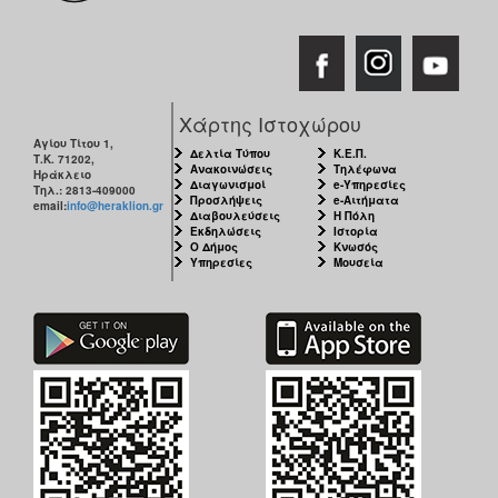
Χάρτης Ιστοχώρου
Αγίου Τίτου 1,
Δελτία Τύπου
Κ.Ε.Π.
Τ.Κ. 71202,
Ανακοινώσεις
Τηλέφωνα
Ηράκλειο
Διαγωνισμοί
e-Υπηρεσίες
Τηλ.: 2813-409000
Προσλήψεις
e-Αιτήματα
email:
info@heraklion.gr
Διαβουλεύσεις
Η Πόλη
Εκδηλώσεις
Ιστορία
Ο Δήμος
Κνωσός
Υπηρεσίες
Μουσεία