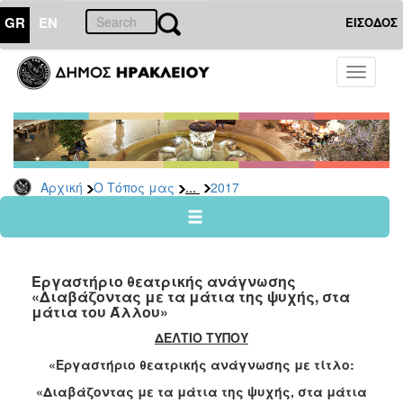
GR
EN
ΕΙΣΟΔΟΣ
Ο
Toggle
ΤΟΠΟΣ
navigati
ΜΑΣ
Ανακοινώσεις
Αρχείο
2026
...
Αρχική
Ο Τόπος μας
2017
2025
2024
2023
Eργαστήριο θεατρικής ανάγνωσης
2022
«Διαβάζοντας με τα μάτια της ψυχής, στα
μάτια του Άλλου»
2021
ΔΕΛΤΙΟ ΤΥΠΟΥ
2020
«
Eργαστήριο θεατρικής ανάγνωσης με τίτλο:
2019
«Διαβάζοντας με τα μάτια της ψυχής, στα μάτια
2018