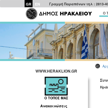
GR
EN
Γραμμή Παραπόνων τηλ : 2813-4
Ο 
Αρχ
WWW.HERAKLION.GR
Συν
Ηρά
Ο ΤΟΠΟΣ ΜΑΣ
Ανακοινώσεις