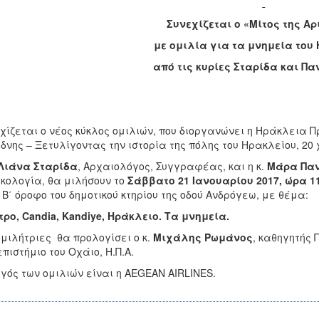
Συνεχίζεται ο «Μίτος της Α
με ομιλία για τα μνημεία του
από τις κυρίες Σταρίδα και Π
χίζεται ο νέος κύκλος ομιλιών, που διοργανώνει η Ηράκλεια Πρ
δνης – Ξετυλίγοντας την ιστορία της πόλης του Ηρακλείου, 20
Λιάνα Σταρίδα
, Αρχαιολόγος, Συγγραφέας, και η κ.
Μάρα Παν
κολογία, θα μιλήσουν το
Σάββατο 21 Ιανουαρίου 2017, ώρα 11
 Β΄ όροφο του δημοτικού κτηρίου της οδού Ανδρόγεω, με θέμα:
ρο, Candia, Kandiye, Ηράκλειο. Τα μνημεία.
ομιλήτριες θα προλογίσει ο κ.
Μιχάλης Ρωμάνος
, καθηγητής 
πιστήμιο του Οχάιο, Η.Π.Α.
γός των ομιλιών είναι η AEGEAN AIRLINES.