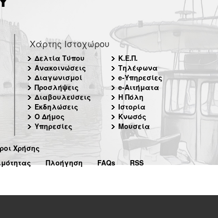
Χάρτης Ιστοχώρου
Δελτία Τύπου
Κ.Ε.Π.
Ανακοινώσεις
Τηλέφωνα
Διαγωνισμοί
e-Υπηρεσίες
Προσλήψεις
e-Αιτήματα
Διαβουλεύσεις
Η Πόλη
Εκδηλώσεις
Ιστορία
Ο Δήμος
Κνωσός
Υπηρεσίες
Μουσεία
ροι Χρήσης
ιμότητας
Πλοήγηση
FAQs
RSS