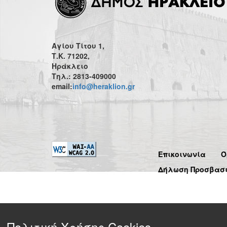
Αγίου Τίτου 1,
Τ.Κ. 71202,
Ηράκλειο
Τηλ.: 2813-409000
email:
info@heraklion.gr
Επικοινωνία
Ό
Δήλωση Προσβασ
Πολιτική Χρήσης Cookies