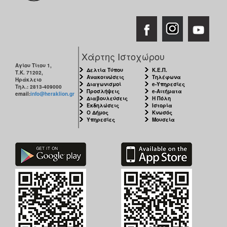
Χάρτης Ιστοχώρου
Αγίου Τίτου 1,
Δελτία Τύπου
Κ.Ε.Π.
Τ.Κ. 71202,
Ανακοινώσεις
Τηλέφωνα
Ηράκλειο
Διαγωνισμοί
e-Υπηρεσίες
Τηλ.: 2813-409000
Προσλήψεις
e-Αιτήματα
email:
info@heraklion.gr
Διαβουλεύσεις
Η Πόλη
Εκδηλώσεις
Ιστορία
Ο Δήμος
Κνωσός
Υπηρεσίες
Μουσεία