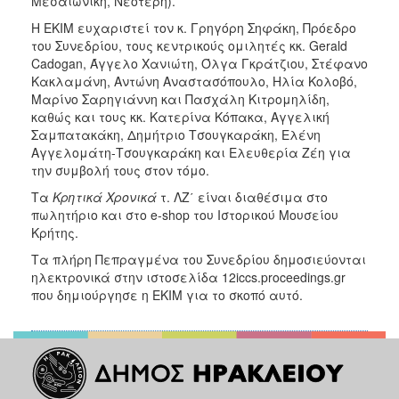
Μεσαιωνική, Νεότερη).
Η ΕΚΙΜ ευχαριστεί τον κ. Γρηγόρη Σηφάκη, Πρόεδρο
του Συνεδρίου, τους κεντρικούς ομιλητές κκ. Gerald
Cadogan, Άγγελο Χανιώτη, Όλγα Γκράτζιου, Στέφανο
Κακλαμάνη, Αντώνη Αναστασόπουλο, Ηλία Κολοβό,
Μαρίνο Σαρηγιάννη και Πασχάλη Κιτρομηλίδη,
καθώς και τους κκ. Κατερίνα Κόπακα, Αγγελική
Σαμπατακάκη, Δημήτριο Τσουγκαράκη, Ελένη
Αγγελομάτη-Τσουγκαράκη και Ελευθερία Ζέη για
την συμβολή τους στον τόμο.
Τα
Κρητικά Χρονικά
τ. ΛΖ΄ είναι διαθέσιμα στο
πωλητήριο και στο e-shop του Ιστορικού Μουσείου
Κρήτης.
Τα πλήρη Πεπραγμένα του Συνεδρίου δημοσιεύονται
ηλεκτρονικά στην ιστοσελίδα 12iccs.proceedings.gr
που δημιούργησε η ΕΚΙΜ για το σκοπό αυτό.