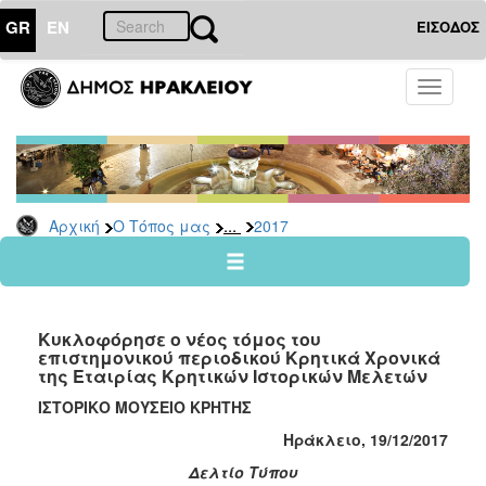
GR
EN
ΕΙΣΟΔΟΣ
Ο
Toggle
ΤΟΠΟΣ
navigati
ΜΑΣ
Ανακοινώσεις
Αρχείο
2026
...
Αρχική
Ο Τόπος μας
2017
2025
2024
2023
Κυκλοφόρησε ο νέος τόμος του
2022
επιστημονικού περιοδικού Κρητικά Χρονικά
της Εταιρίας Κρητικών Ιστορικών Μελετών
2021
ΙΣΤΟΡΙΚΟ ΜΟΥΣΕΙΟ ΚΡΗΤΗΣ
2020
Ηράκλειο, 19/12/2017
2019
Δελτίο Τύπου
2018