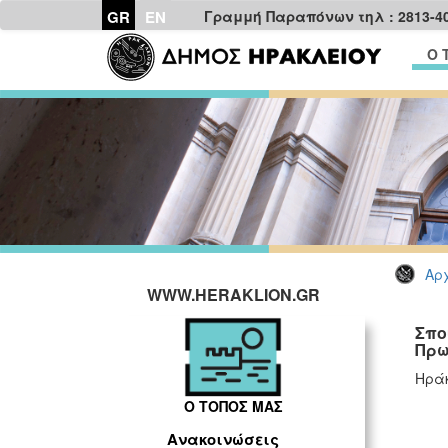
GR
EN
Γραμμή Παραπόνων τηλ : 2813-4
Ο 
Αρχ
WWW.HERAKLION.GR
Σπο
Πρω
Ηράκ
Ο ΤΟΠΟΣ ΜΑΣ
Ανακοινώσεις