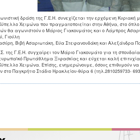
ωνιστική δράση της Γ.Ε.Η. συνεχίζεται την ερχόμενη Κυριακή
Κύπελλο Χειμώνα που πραγματοποιείται στην Αθήνα, στο όπλο
ών θα αγωνιστούν ο Μάριος Γιακουμάτος και ο Λάμπρος Ασαρι
ύ, Γιούλη
σύρη, Βιβή Ασαριωτάκη, Εύα Στεφανουδάκη και Αλεξάνδρα Π
.Σ. της Γ.Ε.Η. συγχαίρει τον Μάριο Γιακουμάτο για τη σπουδ
υρωπαϊκό Πρωτάθλημα Ξιφασκίας και εύχεται καλή επιτυχία 
Κύπελλο Χειμώνα. Επίσης, ενημερώνουμε, όσους επιθυμούν να
ν στο Παγκρήτιο Στάδιο Ηρακλείου-θύρα 6 (τηλ.2810259733- 693