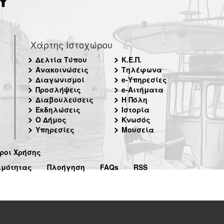
Χάρτης Ιστοχώρου
Δελτία Τύπου
Κ.Ε.Π.
Ανακοινώσεις
Τηλέφωνα
Διαγωνισμοί
e-Υπηρεσίες
Προσλήψεις
e-Αιτήματα
Διαβουλεύσεις
Η Πόλη
Εκδηλώσεις
Ιστορία
Ο Δήμος
Κνωσός
Υπηρεσίες
Μουσεία
ροι Χρήσης
ιμότητας
Πλοήγηση
FAQs
RSS