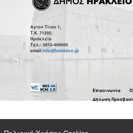
Αγίου Τίτου 1,
Τ.Κ. 71202,
Ηράκλειο
Τηλ.: 2813-409000
email:
info@heraklion.gr
Επικοινωνία
Ό
Δήλωση Προσβασ
Πολιτική Χρήσης Cookies