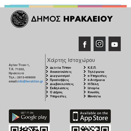
Χάρτης Ιστοχώρου
Αγίου Τίτου 1,
Δελτία Τύπου
Κ.Ε.Π.
Τ.Κ. 71202,
Ανακοινώσεις
Τηλέφωνα
Ηράκλειο
Διαγωνισμοί
e-Υπηρεσίες
Τηλ.: 2813-409000
Προσλήψεις
e-Αιτήματα
email:
info@heraklion.gr
Διαβουλεύσεις
Η Πόλη
Εκδηλώσεις
Ιστορία
Ο Δήμος
Κνωσός
Υπηρεσίες
Μουσεία