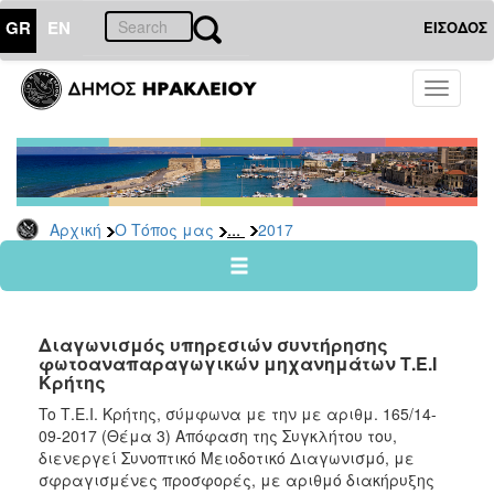
GR
EN
ΕΙΣΟΔΟΣ
Ο
Toggle
ΤΟΠΟΣ
navigati
ΜΑΣ
Ανακοινώσεις
Αρχείο
2026
...
Αρχική
Ο Τόπος μας
2017
2025
2024
2023
Διαγωνισμός υπηρεσιών συντήρησης
2022
φωτοαναπαραγωγικών μηχανημάτων Τ.Ε.Ι
Κρήτης
2021
To Τ.Ε.Ι. Κρήτης, σύμφωνα με την με αριθμ. 165/14-
2020
09-2017 (Θέμα 3) Απόφαση της Συγκλήτου του,
2019
διενεργεί Συνοπτικό Μειοδοτικό Διαγωνισμό, με
σφραγισμένες προσφορές, με αριθμό διακήρυξης
2018