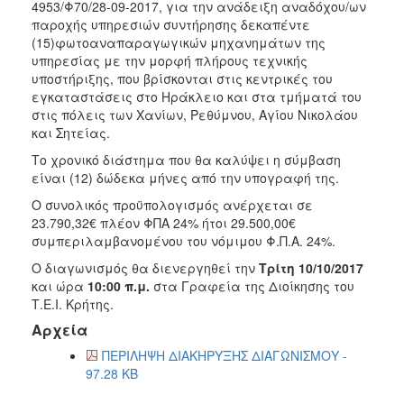
4953/Φ70/28-09-2017, για την ανάδειξη αναδόχου/ων
2017
παροχής υπηρεσιών συντήρησης δεκαπέντε
(15)φωτοαναπαραγωγικών μηχανημάτων της
2016
υπηρεσίας με την μορφή πλήρους τεχνικής
2015
υποστήριξης, που βρίσκονται στις κεντρικές του
εγκαταστάσεις στο Ηράκλειο και στα τμήματά του
2012
στις πόλεις των Χανίων, Ρεθύμνου, Αγίου Νικολάου
2011
και Σητείας.
Το χρονικό διάστημα που θα καλύψει η σύμβαση
είναι (12) δώδεκα μήνες από την υπογραφή της.
Ο συνολικός προϋπολογισμός ανέρχεται σε
Ο
23.790,32€ πλέον ΦΠΑ 24% ήτοι 29.500,00€
ΔΗΜΟΣ
συμπεριλαμβανομένου του νόμιμου Φ.Π.Α. 24%.
Ο διαγωνισμός θα διενεργηθεί την
Τρίτη 10/10/2017
ΠΟΛΙΤΙΣΜΟΣ
και ώρα
10:00 π.μ.
στα Γραφεία της Διοίκησης του
Τ.Ε.Ι. Κρήτης.
ΑΝΘΕΚΤΙΚΗ
Αρχεία
ΠΟΛΗ
ΠΕΡΙΛΗΨΗ ΔΙΑΚΗΡΥΞΗΣ ΔΙΑΓΩΝΙΣΜΟΥ -
97.28 KB