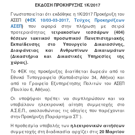
ΕΚΔΟΣΗ ΠΡΟΚΗΡΥΞΗΣ 1Κ/2017
2017
Γνωστοποιείται ότι εκδόθηκε η 1Κ/2017 Προκήρυξη του
2016
ΑΣΕΠ
(
ΦΕΚ 10/03-03-2017, Τεύχος Προκηρύξεων
ΑΣΕΠ
)
που αφορά στην πλήρωση με σειρά
2015
προτεραιότητας
τετρακοσίων τεσσάρων (404)
2012
θέσεων τακτικού
προσωπικού Πανεπιστημιακής
Εκπαίδευσης στο Υπουργείο Δικαιοσύνης,
2011
Διαφάνειας και Ανθρωπίνων Δικαιωμάτων
(Δικαστήρια και Δικαστικές Υπηρεσίες της
χώρας).
Το ΦΕΚ της προκήρυξης διατίθεται δωρεάν από το
Ο
Εθνικό Τυπογραφείο (Καποδιστρίου 34, Αθήνα) και
ΔΗΜΟΣ
από το Γραφείο Εξυπηρέτησης Πολιτών του ΑΣΕΠ
(Πουλίου 6, Αθήνα).
ΠΟΛΙΤΙΣΜΟΣ
Οι υποψήφιοι πρέπει να συμπληρώσουν και να
υποβάλουν ηλεκτρονική αίτηση συμμετοχής στο
ΑΝΘΕΚΤΙΚΗ
ΠΟΛΗ
Α.Σ.Ε.Π., ακολουθώντας τις οδηγίες που παρέχονται
στην Προκήρυξη (Παράρτημα ΣΤ΄).
Η προθεσμία υποβολής των
ηλεκτρονικών αιτήσεων
συμμετοχής στη διαδικασία αρχίζει στις
20 Μαρτίου