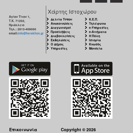
Χάρτης Ιστοχώρου
Αγίου Τίτου 1,
Δελτία Τύπου
Κ.Ε.Π.
Τ.Κ. 71202,
Ανακοινώσεις
Τηλέφωνα
Ηράκλειο
Διαγωνισμοί
e-Υπηρεσίες
Τηλ.: 2813-409000
Προσλήψεις
e-Αιτήματα
email:
info@heraklion.gr
Διαβουλεύσεις
Η Πόλη
Εκδηλώσεις
Ιστορία
Ο Δήμος
Κνωσός
Υπηρεσίες
Μουσεία
Επικοινωνία
Copyright © 2026