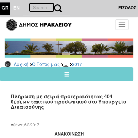
GR
EN
ΕΙΣΟΔΟΣ
Ο
Toggle
ΤΟΠΟΣ
navigati
ΜΑΣ
Ανακοινώσεις
Αρχείο
2026
...
Αρχική
Ο Τόπος μας
2017
2025
2024
2023
Πλήρωση με σειρά προτεραιότητας 404
2022
θέσεων τακτικού προσωπικού στο Υπουργείο
Δικαιοσύνης
2021
2020
Αθήνα, 6/3/2017
2019
ΑΝΑΚΟΙΝΩΣΗ
2018