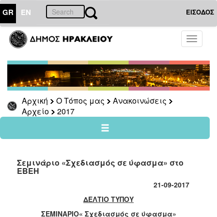
GR
EN
ΕΙΣΟΔΟΣ
Ο
Toggle
ΤΟΠΟΣ
navigati
ΜΑΣ
Ανακοινώσεις
Αρχείο
2026
Αρχική
Ο Τόπος μας
Ανακοινώσεις
Αρχείο
2017
2025
2024
2023
2022
Σεμινάριο «Σχεδιασμός σε ύφασμα» στο
ΕΒΕΗ
2021
21-09-2017
2020
ΔΕΛΤΙΟ ΤΥΠΟΥ
2019
ΣΕΜΙΝΑΡΙΟ« Σχεδιασμός σε ύφασμα»
2018