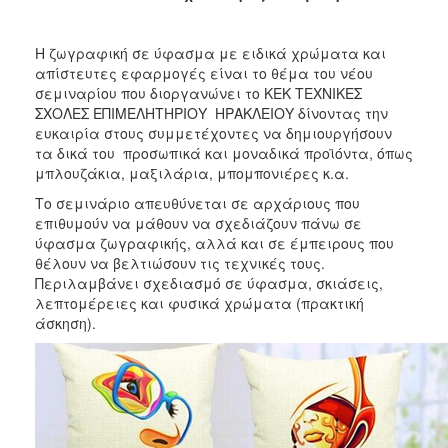
2017
Η ζωγραφική σε ύφασμα με ειδικά χρώματα και
2016
απίστευτες εφαρμογές είναι το θέμα του νέου
2015
σεμιναρίου που διοργανώνει το ΚΕΚ ΤΕΧΝΙΚΕΣ
ΣΧΟΛΕΣ ΕΠΙΜΕΛΗΤΗΡΙΟΥ ΗΡΑΚΛΕΙΟΥ δίνοντας την
2012
ευκαιρία στους συμμετέχοντες να δημιουργήσουν
2011
τα δικά του προσωπικά και μοναδικά προϊόντα, όπως
μπλουζάκια, μαξιλάρια, μπομπονιέρες κ.α.
Το σεμινάριο απευθύνεται σε αρχάριους που
επιθυμούν να μάθουν να σχεδιάζουν πάνω σε
ύφασμα ζωγραφικής, αλλά και σε έμπειρους που
Ο
ΔΗΜΟΣ
θέλουν να βελτιώσουν τις τεχνικές τους.
Περιλαμβάνει σχεδιασμό σε ύφασμα, σκιάσεις,
λεπτομέρειες και φυσικά χρώματα (πρακτική
ΠΟΛΙΤΙΣΜΟΣ
άσκηση).
ΑΝΘΕΚΤΙΚΗ
ΠΟΛΗ