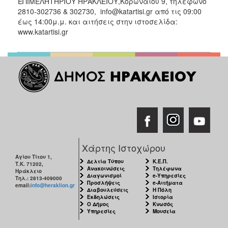
ΕΠΙΜΕΛΗΤΗΡΙΟΥ ΗΡΑΚΛΕΙΟΥ,Κορωναίου 9, τηλέφωνο
2810-302736 & 302730, info@katartisi.gr από τις 09:00
έως 14:00μ.μ. και αιτήσεις στην ιστοσελίδα:
www.katartisi.gr
Χάρτης Ιστοχώρου
Αγίου Τίτου 1,
Δελτία Τύπου
Κ.Ε.Π.
Τ.Κ. 71202,
Ανακοινώσεις
Τηλέφωνα
Ηράκλειο
Διαγωνισμοί
e-Υπηρεσίες
Τηλ.: 2813-409000
Προσλήψεις
e-Αιτήματα
email:
info@heraklion.gr
Διαβουλεύσεις
Η Πόλη
Εκδηλώσεις
Ιστορία
Ο Δήμος
Κνωσός
Υπηρεσίες
Μουσεία