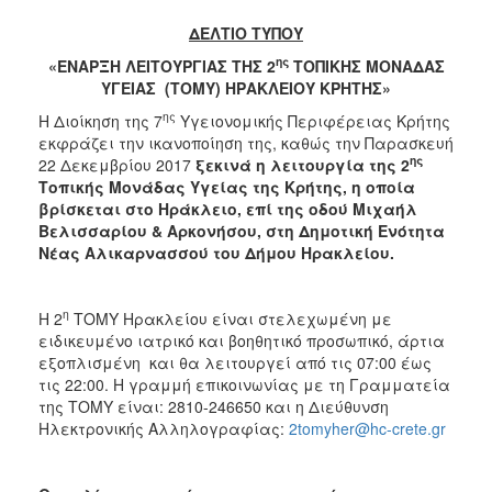
2017
ΔΕΛΤΙΟ ΤΥΠΟΥ
2016
ης
«ΕΝΑΡΞΗ ΛΕΙΤΟΥΡΓΙΑΣ ΤΗΣ 2
ΤΟΠΙΚΗΣ ΜΟΝΑΔΑΣ
ΥΓΕΙΑΣ (ΤΟΜΥ) ΗΡΑΚΛΕΙΟΥ ΚΡΗΤΗΣ»
2015
ης
Η Διοίκηση της 7
Υγειονομικής Περιφέρειας Κρήτης
2012
εκφράζει την ικανοποίηση της, καθώς την Παρασκευή
2011
ης
22 Δεκεμβρίου 2017
ξεκινά η λειτουργία της
2
Τοπικής Μονάδας Υγείας της Κρήτης, η οποία
βρίσκεται στο Ηράκλειο, επί της οδού Μιχαήλ
Βελισσαρίου & Αρκονήσου, στη Δημοτική Ενότητα
Νέας Αλικαρνασσού του Δήμου Ηρακλείου.
Ο
ΔΗΜΟΣ
η
Η 2
ΤΟΜΥ Ηρακλείου είναι στελεχωμένη με
ΠΟΛΙΤΙΣΜΟΣ
ειδικευμένο ιατρικό και βοηθητικό προσωπικό, άρτια
εξοπλισμένη και θα λειτουργεί από τις 07:00 έως
ΑΝΘΕΚΤΙΚΗ
τις 22:00. Η γραμμή επικοινωνίας με τη Γραμματεία
ΠΟΛΗ
της ΤΟΜΥ είναι: 2810-246650 και η Διεύθυνση
Ηλεκτρονικής Αλληλογραφίας:
2tomyher@hc-crete.gr