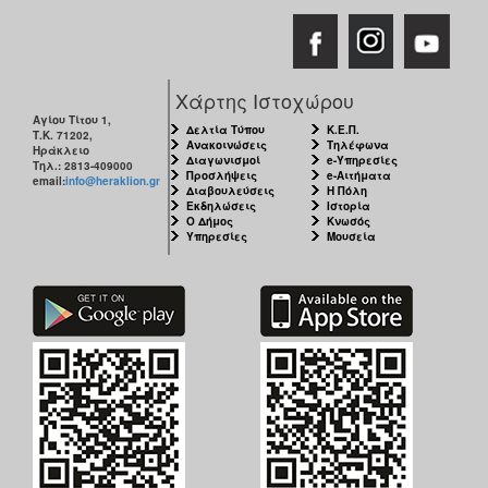
Χάρτης Ιστοχώρου
Αγίου Τίτου 1,
Δελτία Τύπου
Κ.Ε.Π.
Τ.Κ. 71202,
Ανακοινώσεις
Τηλέφωνα
Ηράκλειο
Διαγωνισμοί
e-Υπηρεσίες
Τηλ.: 2813-409000
Προσλήψεις
e-Αιτήματα
email:
info@heraklion.gr
Διαβουλεύσεις
Η Πόλη
Εκδηλώσεις
Ιστορία
Ο Δήμος
Κνωσός
Υπηρεσίες
Μουσεία