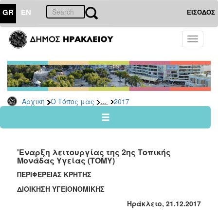
GR
EN
ΕΙΣΟΔΟΣ
Ο
Toggle
ΤΟΠΟΣ
navigati
ΜΑΣ
Ανακοινώσεις
Αρχείο
2026
...
Αρχική
Ο Τόπος μας
2017
2025
2024
2023
'Εναρξη λειτουργίας της 2ης Τοπικής
2022
Μονάδας Υγείας (ΤΟΜΥ)
2021
ΠΕΡΙΦΕΡΕΙΑΣ ΚΡΗΤΗΣ
2020
ΔΙΟΙΚΗΣΗ ΥΓΕΙΟΝΟΜΙΚΗΣ
2019
Ηράκλειο, 21.1
2
.2017
2018