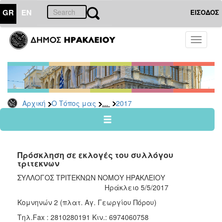
GR
EN
ΕΙΣΟΔΟΣ
Ο
Toggle
ΤΟΠΟΣ
navigati
ΜΑΣ
Ανακοινώσεις
Αρχείο
2026
...
Αρχική
Ο Τόπος μας
2017
2025
2024
2023
Πρόσκληση σε εκλογές του συλλόγου
2022
τριτεκνων
2021
ΣΥΛΛΟΓΟΣ ΤΡΙΤΕΚΝΩΝ ΝΟΜΟΥ ΗΡΑΚΛΕΙΟΥ
Ηράκλειο 5/5/2017
2020
Κομνηνών 2 (πλατ. Αγ. Γεωργίου Πόρου)
2019
Τηλ.Fax : 2810280191 Κιν.: 6974060758
2018