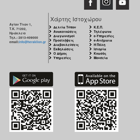
Χάρτης Ιστοχώρου
Αγίου Τίτου 1,
Δελτία Τύπου
Κ.Ε.Π.
Τ.Κ. 71202,
Ανακοινώσεις
Τηλέφωνα
Ηράκλειο
Διαγωνισμοί
e-Υπηρεσίες
Τηλ.: 2813-409000
Προσλήψεις
e-Αιτήματα
email:
info@heraklion.gr
Διαβουλεύσεις
Η Πόλη
Εκδηλώσεις
Ιστορία
Ο Δήμος
Κνωσός
Υπηρεσίες
Μουσεία