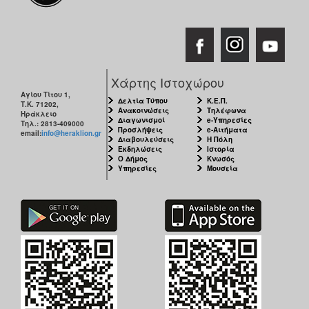
Χάρτης Ιστοχώρου
Αγίου Τίτου 1,
Δελτία Τύπου
Κ.Ε.Π.
Τ.Κ. 71202,
Ανακοινώσεις
Τηλέφωνα
Ηράκλειο
Διαγωνισμοί
e-Υπηρεσίες
Τηλ.: 2813-409000
Προσλήψεις
e-Αιτήματα
email:
info@heraklion.gr
Διαβουλεύσεις
Η Πόλη
Εκδηλώσεις
Ιστορία
Ο Δήμος
Κνωσός
Υπηρεσίες
Μουσεία