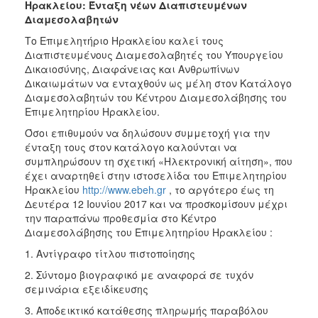
Ηρακλείου: Ένταξη νέων Διαπιστευμένων
2017
Διαμεσολαβητών
2016
Το Επιμελητήριο Ηρακλείου καλεί τους
Διαπιστευμένους Διαμεσολαβητές του Υπουργείου
2015
Δικαιοσύνης, Διαφάνειας και Ανθρωπίνων
2012
Δικαιωμάτων να ενταχθούν ως μέλη στον Κατάλογο
Διαμεσολαβητών του Κέντρου Διαμεσολάβησης του
2011
Επιμελητηρίου Ηρακλείου.
Όσοι επιθυμούν να δηλώσουν συμμετοχή για την
ένταξη τους στον κατάλογο καλούνται να
συμπληρώσουν τη σχετική «Ηλεκτρονική αίτηση», που
Ο
έχει αναρτηθεί στην ιστοσελίδα του Επιμελητηρίου
ΔΗΜΟΣ
Ηρακλείου
http://www.ebeh.gr
, το αργότερο έως τη
Δευτέρα 12 Ιουνίου 2017 και να προσκομίσουν μέχρι
ΠΟΛΙΤΙΣΜΟΣ
την παραπάνω προθεσμία στο Κέντρο
Διαμεσολάβησης του Επιμελητηρίου Ηρακλείου :
ΑΝΘΕΚΤΙΚΗ
1. Αντίγραφο τίτλου πιστοποίησης
ΠΟΛΗ
2. Σύντομο βιογραφικό με αναφορά σε τυχόν
σεμινάρια εξειδίκευσης
3. Αποδεικτικό κατάθεσης πληρωμής παραβόλου