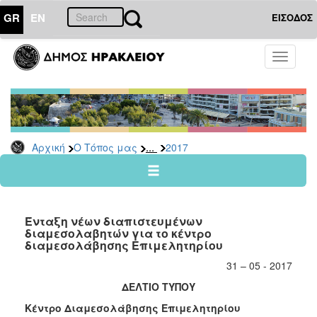
GR
EN
ΕΙΣΟΔΟΣ
Ο
Toggle
ΤΟΠΟΣ
navigati
ΜΑΣ
Ανακοινώσεις
Αρχείο
2026
...
Αρχική
Ο Τόπος μας
2017
2025
2024
2023
Ένταξη νέων διαπιστευμένων
2022
διαμεσολαβητών για το κέντρο
διαμεσολάβησης Επιμελητηρίου
2021
31 – 05 - 2017
2020
ΔΕΛΤΙΟ ΤΥΠΟΥ
2019
Κέντρο Διαμεσολάβησης Επιμελητηρίου
2018