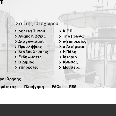
Χάρτης Ιστοχώρου
Δελτία Τύπου
Κ.Ε.Π.
Ανακοινώσεις
Τηλέφωνα
Διαγωνισμοί
e-Υπηρεσίες
Προσλήψεις
e-Αιτήματα
Διαβουλεύσεις
Η Πόλη
Εκδηλώσεις
Ιστορία
Ο Δήμος
Κνωσός
Υπηρεσίες
Μουσεία
ροι Χρήσης
ιμότητας
Πλοήγηση
FAQs
RSS