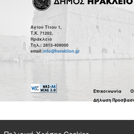
Αγίου Τίτου 1,
Τ.Κ. 71202,
Ηράκλειο
Τηλ.: 2813-409000
email:
info@heraklion.gr
Επικοινωνία
Ό
Δήλωση Προσβασ
Πολιτική Χρήσης Cookies