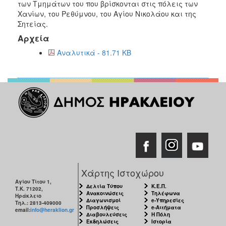
των Τμημάτων του που βρίσκονται στις πόλεις των
2017
Χανίων, του Ρεθύμνου, του Αγίου Νικολάου και της
Σητείας.
2016
Αρχεία
2015
Αναλυτικά - 81.71 KB
2012
2011
Ο
ΔΗΜΟΣ
ΠΟΛΙΤΙΣΜΟΣ
Χάρτης Ιστοχώρου
ΑΝΘΕΚΤΙΚΗ
Αγίου Τίτου 1,
ΠΟΛΗ
Δελτία Τύπου
Κ.Ε.Π.
Τ.Κ. 71202,
Ανακοινώσεις
Τηλέφωνα
Ηράκλειο
Διαγωνισμοί
e-Υπηρεσίες
Τηλ.: 2813-409000
Προσλήψεις
e-Αιτήματα
email:
info@heraklion.gr
Διαβουλεύσεις
Η Πόλη
Εκδηλώσεις
Ιστορία