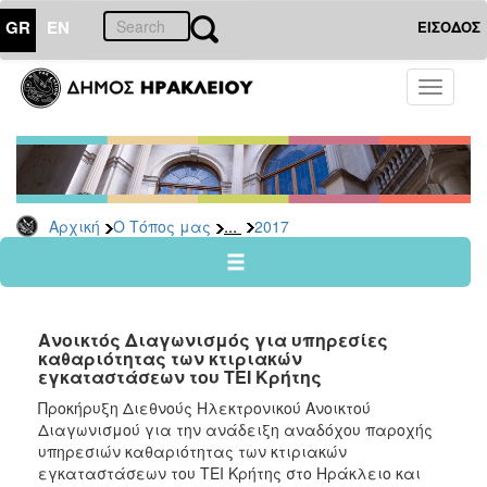
GR
EN
ΕΙΣΟΔΟΣ
Ο
Toggle
ΤΟΠΟΣ
navigati
ΜΑΣ
Ανακοινώσεις
Αρχείο
2026
...
Αρχική
Ο Τόπος μας
2017
2025
2024
2023
Ανοικτός Διαγωνισμός για υπηρεσίες
2022
καθαριότητας των κτιριακών
εγκαταστάσεων του ΤΕΙ Κρήτης
2021
Προκήρυξη Διεθνούς Ηλεκτρονικού Ανοικτού
2020
Διαγωνισμού για την ανάδειξη αναδόχου παροχής
2019
υπηρεσιών καθαριότητας των κτιριακών
εγκαταστάσεων του ΤΕΙ Κρήτης στο Ηράκλειο και
2018