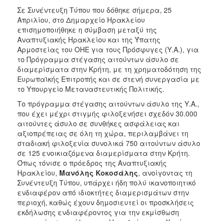
Σε Συνέντευξη Τύπου που δόθηκε σήμερα, 25
2017
Απριλίου, στο Δημαρχείο Ηρακλείου
2016
επισημοποιήθηκε η σύμβαση μεταξύ της
Αναπτυξιακής Ηρακλείου και της Ύπατης
2015
Αρμοστείας του ΟΗΕ για τους Πρόσφυγες (Υ.Α.), για
2012
το Πρόγραμμα στέγασης αιτούντων άσυλο σε
διαμερίσματα στην Κρήτη, με τη χρηματοδότηση της
2011
Ευρωπαϊκής Επιτροπής και σε στενή συνεργασία με
το Υπουργείο Μεταναστευτικής Πολιτικής.
Το πρόγραμμα στέγασης αιτούντων άσυλο της Υ.Α.,
που έχει μέχρι στιγμής φιλοξενήσει σχεδόν 30.000
Ο
αιτούντες άσυλο σε συνθήκες ασφάλειας και
ΔΗΜΟΣ
αξιοπρέπειας σε όλη τη χώρα, περιλαμβάνει τη
σταδιακή φιλοξενία συνολικά 750 αιτούντων άσυλο
ΠΟΛΙΤΙΣΜΟΣ
σε 125 ενοικιαζόμενα διαμερίσματα στην Κρήτη.
Όπως τόνισε ο πρόεδρος της Αναπτυξιακής
ΑΝΘΕΚΤΙΚΗ
Ηρακλείου,
Μανόλης Κοκοσάλης
, ανοίγοντας τη
ΠΟΛΗ
Συνέντευξη Τύπου, υπάρχει ήδη πολύ ικανοποιητικό
ενδιαφέρον από ιδιοκτήτες διαμερισμάτων στην
περιοχή, καθώς έχουν δημοσιευτεί οι προσκλήσεις
εκδήλωσης ενδιαφέροντος για την εκμίσθωση