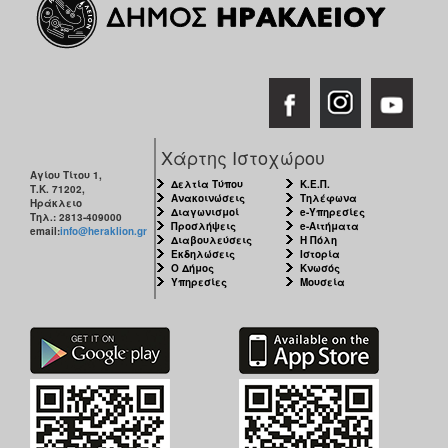
Χάρτης Ιστοχώρου
Αγίου Τίτου 1,
Δελτία Τύπου
Κ.Ε.Π.
Τ.Κ. 71202,
Ανακοινώσεις
Τηλέφωνα
Ηράκλειο
Διαγωνισμοί
e-Υπηρεσίες
Τηλ.: 2813-409000
Προσλήψεις
e-Αιτήματα
email:
info@heraklion.gr
Διαβουλεύσεις
Η Πόλη
Εκδηλώσεις
Ιστορία
Ο Δήμος
Κνωσός
Υπηρεσίες
Μουσεία