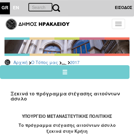
GR
EN
ΕΙΣΟΔΟΣ
Ο
Toggle
ΤΟΠΟΣ
navigati
ΜΑΣ
Ανακοινώσεις
Αρχείο
2026
...
Αρχική
Ο Τόπος μας
2017
2025
2024
2023
Ξεκινά το πρόγραμμα στέγασης αιτούντων
2022
άσυλο
2021
2020
ΥΠΟΥΡΓΕΙΟ ΜΕΤΑΝΑΣΤΕΥΤΙΚΗΣ ΠΟΛΙΤΙΚΗΣ
2019
Το πρόγραμμα στέγασης αιτούντων άσυλο
ξεκινά στην Κρήτη
2018