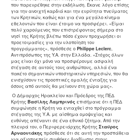
που παρευρέθηκε στην εκδήλωση. Έκανε λόγο επίσης
για την ανοιχτή καρδιά και την ευρύτητα πνεύματος
των Κρητικών, καθώς και για ένα μεγάλο κίνημα
εθελοντών που είναι έτοιμο να προσφέρει. «Είμαι
πολύ χαρούμενος που επιστρέφοντας σήμερα στο
νησί της Κρήτης βλέπω πόσο έχουν προχωρήσει οι
προετοιμασίες για την υλοποίηση του
προγράμματος», πρόσθεσε ο
Philippe Leclerc
,
Αντιπρόσωπος της Y.Α. στην Ελλάδα. «Στόχος όλων
μας είναι όχι μόνο να προσφέρουμε ασφαλή
στέγαση σε αυτούς τους ανθρώπους, αλλά ένα
πακέτο σημαντικών υποστηρικτών υπηρεσιών, που θα
ενισχύσουν τις προοπτικές ομαλής ένταξης για
όσους από αυτούς θα μείνουν στη χώρα μας».
Ο Δήμαρχος Ηρακλείου και Πρόεδρος της ΠΕΔ
Κρήτης
Βασίλης Λαμπρινός
επισήμανε ότι η ΠΕΔ
συμφώνησε η Κρήτη να ενταχθεί στο πρόγραμμα
στέγασης της Υ.Α. με αίσθημα ομοψυχίας και
ευθύνης απέναντι σε ένα εθνικό ζήτημα. Από την
πλευρά του, ο Περιφερειάρχης Κρήτης
Σταύρος
Αρναουτάκης
πρόσθεσε ότι σε αυτή την προσπάθεια
για αξιοπρεπείς συνθήκες διαβίωσης στους