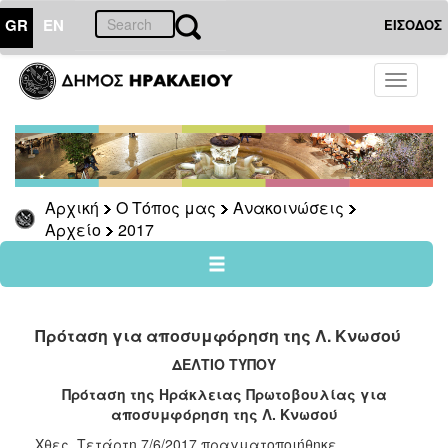
GR
EN
ΕΙΣΟΔΟΣ
Ο
Toggle
ΤΟΠΟΣ
navigati
ΜΑΣ
Ανακοινώσεις
Αρχείο
2026
Αρχική
Ο Τόπος μας
Ανακοινώσεις
Αρχείο
2017
2025
2024
2023
2022
Πρόταση για αποσυμφόρηση της Λ. Κνωσού
2021
ΔΕΛΤΙΟ ΤΥΠΟΥ
2020
Πρόταση της Ηράκλειας Πρωτοβουλίας για
αποσυμφόρηση της Λ. Κνωσού
2019
Χθες, Τετάρτη 7/6/2017 πραγματοποιήθηκε
2018