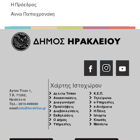
Η Πρόεδρος
Άννα Παπαχρονάκη
Χάρτης Ιστοχώρου
Αγίου Τίτου 1,
Δελτία Τύπου
Κ.Ε.Π.
Τ.Κ. 71202,
Ανακοινώσεις
Τηλέφωνα
Ηράκλειο
Διαγωνισμοί
e-Υπηρεσίες
Τηλ.: 2813-409000
Προσλήψεις
e-Αιτήματα
email:
info@heraklion.gr
Διαβουλεύσεις
Η Πόλη
Εκδηλώσεις
Ιστορία
Ο Δήμος
Κνωσός
Υπηρεσίες
Μουσεία