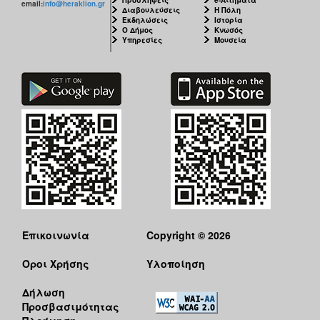
email:
info@heraklion.gr
Διαβουλεύσεις
Η Πόλη
Εκδηλώσεις
Ιστορία
Ο Δήμος
Κνωσός
Υπηρεσίες
Μουσεία
Επικοινωνία
Copyright © 2026
Όροι Χρήσης
Υλοποίηση
Δήλωση
Προσβασιμότητας