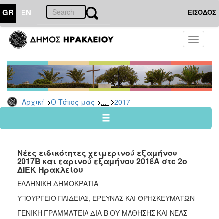
GR
EN
ΕΙΣΟΔΟΣ
Ο
Toggle
ΤΟΠΟΣ
navigati
ΜΑΣ
Ανακοινώσεις
Αρχείο
2026
...
Αρχική
Ο Τόπος μας
2017
2025
2024
2023
Νέες ειδικότητες χειμερινού εξαμήνου
2022
2017Β και εαρινού εξαμήνου 2018Α στο 2ο
ΔΙΕΚ Ηρακλείου
2021
ΕΛΛΗΝΙΚΗ ΔΗΜΟΚΡΑΤΙΑ
2020
ΥΠΟΥΡΓΕΙΟ ΠΑΙΔΕΙΑΣ, ΕΡΕΥΝΑΣ ΚΑΙ ΘΡΗΣΚΕΥΜΑΤΩΝ
2019
ΓΕΝΙΚΗ ΓΡΑΜΜΑΤΕΙΑ ΔΙΑ ΒΙΟΥ ΜΑΘΗΣΗΣ ΚΑΙ ΝΕΑΣ
2018