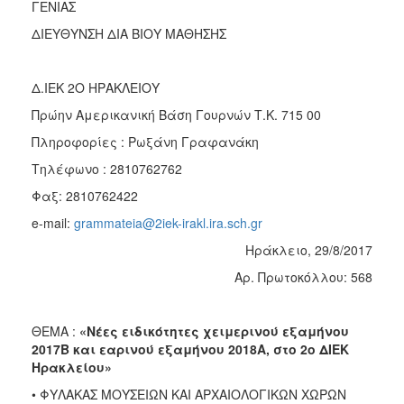
ΓΕΝΙΑΣ
2017
ΔΙΕΥΘΥΝΣΗ ΔΙΑ ΒΙΟΥ ΜΑΘΗΣΗΣ
2016
2015
Δ.ΙΕΚ 2Ο ΗΡΑΚΛΕΙΟΥ
2012
Πρώην Αμερικανική Βάση Γουρνών Τ.Κ. 715 00
2011
Πληροφορίες : Ρωξάνη Γραφανάκη
Τηλέφωνο : 2810762762
Φαξ: 2810762422
Ο
e-mail:
grammateia@2iek-irakl.ira.sch.gr
ΔΗΜΟΣ
Ηράκλειο, 29/8/2017
ΠΟΛΙΤΙΣΜΟΣ
Αρ. Πρωτοκόλλου: 568
ΑΝΘΕΚΤΙΚΗ
ΠΟΛΗ
ΘΕΜΑ :
«Νέες ειδικότητες χειμερινού εξαμήνου
2017Β και εαρινού εξαμήνου 2018Α, στο 2ο ΔΙΕΚ
Ηρακλείου»
• ΦΥΛΑΚΑΣ ΜΟΥΣΕΙΩΝ ΚΑΙ ΑΡΧΑΙΟΛΟΓΙΚΩΝ ΧΩΡΩΝ