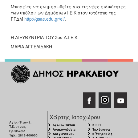
Μπορείτε να ενημερωθείτε για τις νέες ειδικότητες
των υπόλοιπων Δημόσιων Ι.Ε.Κ.στον ιστότοπο της
ΓΓΔΜ
http://gsae.edu.gr/el/
.
Η ΔΙΕΥΘΥΝΤΡΙΑ ΤΟΥ 2ου Δ.Ι.Ε.Κ.
ΜΑΡΙΑ ΑΓΓΕΛΙΔΑΚΗ
Χάρτης Ιστοχώρου
Αγίου Τίτου 1,
Δελτία Τύπου
Κ.Ε.Π.
Τ.Κ. 71202,
Ανακοινώσεις
Τηλέφωνα
Ηράκλειο
Διαγωνισμοί
e-Υπηρεσίες
Τηλ.: 2813-409000
Προσλήψεις
e-Αιτήματα