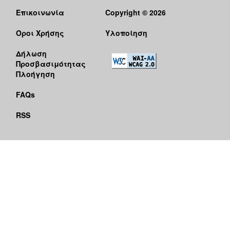
Επικοινωνία
Copyright © 2026
Όροι Χρήσης
Υλοποίηση
Δήλωση
Προσβασιμότητας
Πλοήγηση
FAQs
RSS