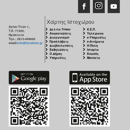
Χάρτης Ιστοχώρου
Αγίου Τίτου 1,
Δελτία Τύπου
Κ.Ε.Π.
Τ.Κ. 71202,
Ανακοινώσεις
Τηλέφωνα
Ηράκλειο
Διαγωνισμοί
e-Υπηρεσίες
Τηλ.: 2813-409000
Προσλήψεις
e-Αιτήματα
email:
info@heraklion.gr
Διαβουλεύσεις
Η Πόλη
Εκδηλώσεις
Ιστορία
Ο Δήμος
Κνωσός
Υπηρεσίες
Μουσεία