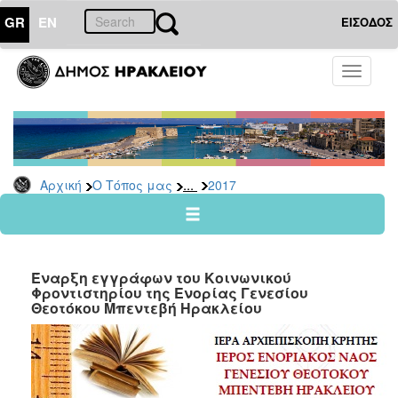
GR
EN
ΕΙΣΟΔΟΣ
Ο
Toggle
ΤΟΠΟΣ
navigati
ΜΑΣ
Ανακοινώσεις
Αρχείο
2026
...
Αρχική
Ο Τόπος μας
2017
2025
2024
2023
Έναρξη εγγράφων του Κοινωνικού
2022
Φροντιστηρίου της Ενορίας Γενεσίου
Θεοτόκου Μπεντεβή Ηρακλείου
2021
2020
2019
2018