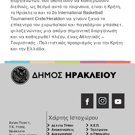
διοργανωτών, που σκοπεύουν να καθιερώσουν
διεθνώς, ως θεσμό αυτό το τουρνουά, είναι η Κρήτη,
το Ηράκλειο και το 2ο International Basketball
Tournament Crete/Heraklion να γίνουν ξανά το
επίκεντρο του ευρωπαϊκού και παγκόσμιου μπάσκετ,
φιλοξενώντας μια ακόμα σημαντική διοργάνωση
και να καθιερωθεί πλέον, ένας Αθλητικός –
Τουριστικός - Πολιτιστικός προορισμός για την Κρήτη
και την Ελλάδα.
Χάρτης Ιστοχώρου
Αγίου Τίτου 1,
Δελτία Τύπου
Κ.Ε.Π.
Τ.Κ. 71202,
Ανακοινώσεις
Τηλέφωνα
Ηράκλειο
Διαγωνισμοί
e-Υπηρεσίες