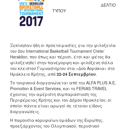
ΔΕΛΤΙΟ
2017
ΤΥΠΟΥ
2016
2015
2012
2011
Ξεκίνησαν ήδη οι προετοιμασίες για την φιλοξενία
του 2ου International Basketball Tournament Crete/
Ηeraklion, που όπως και πέρυσι, έτσι και φέτος θα
φιλοξενηθεί στην πανέμορφη και φιλόξενη σάλα
του κλειστού Γυμναστηρίου στα «Δύο Αοράκια» στο
Ο
Ηράκλειο Κρήτης, από
22-24 Σεπτεμβρίου
.
ΔΗΜΟΣ
Το τουρνουά διοργανώνεται από την ALFA PLUS A.E,
ΠΟΛΙΤΙΣΜΟΣ
Promotion & Event Services, και το FERIAS TRAVEL
έχοντας την αμέριστη συμπαράσταση της
Περιφέρειας Κρήτης και του Δήμου Ηρακλείου, οι
ΑΝΘΕΚΤΙΚΗ
ΠΟΛΗ
οποίοι πάντα είναι αρωγοί σε τέτοιου είδους
διοργανώσεις.
Η παρουσία κορυφαίων ομάδων της Ευρώπης,
προεξάρχοντος του Ολυμπιακού, περυσινού