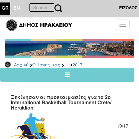
GR
EN
ΕΙΣΟΔΟΣ
Ο
Toggle
ΤΟΠΟΣ
navigati
ΜΑΣ
Ανακοινώσεις
Αρχείο
2026
...
Αρχική
Ο Τόπος μας
2017
2025
2024
2023
Ξεκίνησαν οι προετοιμασίες για το 2ο
2022
International Basketball Tournament Crete/
Ηeraklion
2021
2020
1/9/17
2019
2018