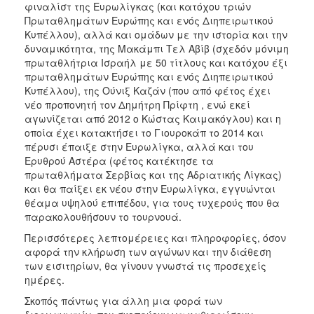
φιναλίστ της Ευρωλίγκας (και κατόχου τριών
Πρωταθλημάτων Ευρώπης και ενός Διηπειρωτικού
Κυπέλλου), αλλά και ομάδων με την ιστορία και την
δυναμικότητα, της Μακάμπι Τελ Αβίβ (σχεδόν μόνιμη
πρωταθλήτρια Ισραήλ με 50 τίτλους και κατόχου έξι
πρωταθλημάτων Ευρώπης και ενός Διηπειρωτικού
Κυπέλλου), της Ούνιξ Καζάν (που από φέτος έχει
νέο προπονητή τον Δημήτρη Πρίφτη , ενώ εκεί
αγωνίζεται από 2012 ο Κώστας Καιμακόγλου) και η
οποία έχει κατακτήσει το Γιουροκάπ το 2014 και
πέρυσι έπαιξε στην Ευρωλίγκα, αλλά και του
Ερυθρού Αστέρα (φέτος κατέκτησε τα
πρωταθλήματα Σερβίας και της Αδριατικής Λίγκας)
και θα παίξει εκ νέου στην Ευρωλίγκα, εγγυώνται
θέαμα υψηλού επιπέδου, για τους τυχερούς που θα
παρακολουθήσουν το τουρνουά.
Περισσότερες λεπτομέρειες και πληροφορίες, όσον
αφορά την κλήρωση των αγώνων και την διάθεση
των εισιτηρίων, θα γίνουν γνωστά τις προσεχείς
ημέρες.
Σκοπός πάντως για άλλη μια φορά των