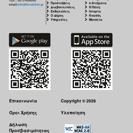
Τηλ.: 2813-409000
Προσλήψεις
e-Αιτήματα
email:
info@heraklion.gr
Διαβουλεύσεις
Η Πόλη
Εκδηλώσεις
Ιστορία
Ο Δήμος
Κνωσός
Υπηρεσίες
Μουσεία
Επικοινωνία
Copyright © 2026
Όροι Χρήσης
Υλοποίηση
Δήλωση
Προσβασιμότητας