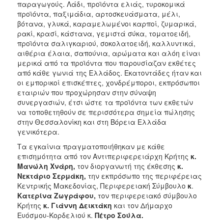
παραγωγούς. Λάδι, προϊόντα ελιάς, τυροκομικά
προϊόντα, παξιμάδια, αρτοσκευάσματα, μέλι,
βότανα, γλυκά, καραμελωμένοι καρποί, ζυμαρικά,
ρακί, κρασί, κάστανα, γεμιστά σύκα, τοματοειδή,
προϊόντα σαλιγκαριού, σοκολατοειδή, καλλυντικά,
αιθέρια έλαια, σαπούνια, αρώματα και αλόη είναι
μερικά από τα προϊόντα που παρουσίαζαν εκθέτες
από κάθε γωνιά της Ελλάδος. Εκατοντάδες ήταν και
οι εμπορικοί επισκέπτες, χονδρέμποροι, εκπρόσωποι
εταιριών που προχώρησαν στην σύναψη
συνεργασιών, έτσι ώστε τα προϊόντα των εκθετών
να τοποθετηθούν σε περισσότερα σημεία πώλησης
στην Θεσσαλονίκη και στη Βόρεια Ελλάδα
γενικότερα.
Τα εγκαίνια πραγματοποιήθηκαν με κάθε
επισημότητα από τον Αντιπεριφερειάρχη Κρήτης
κ.
Μανώλη Χνάρη,
τον διοργανωτή της έκθεσης
κ.
Νεκτάριο Σερμάκη,
την εκπρόσωπο της περιφέρειας
Κεντρικής Μακεδονίας, Περιφερειακή Σύμβουλο
κ
.
Κατερίνα Ζωγράφου,
τον περιφερειακό σύμβουλο
Κρήτης
κ. Γιάννη Δεικτάκη
και τον Δήμαρχο
Ευόσμου-Κορδελιού κ.
Πέτρο Σούλα.