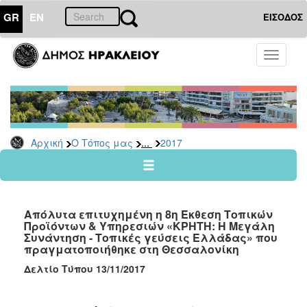
GR
EN
ΕΙΣΟΔΟΣ
Ο
Toggle
ΤΟΠΟΣ
navigati
ΜΑΣ
Ανακοινώσεις
Αρχείο
2026
...
Αρχική
Ο Τόπος μας
2017
2025
2024
2023
Απόλυτα επιτυχημένη η 8η Έκθεση Τοπικών
2022
Προϊόντων & Υπηρεσιών «ΚΡΗΤΗ: Η Μεγάλη
Συνάντηση - Τοπικές γεύσεις Ελλάδας» που
2021
πραγματοποιήθηκε στη Θεσσαλονίκη
2020
Δελτίο Τύπου 13/11/2017
2019
2018