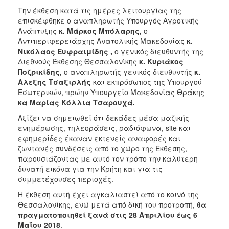
Την έκθεση κατά τις ημέρες λειτουργίας της
επισκέφθηκε ο αναπληρωτής Υπουργός Αγροτικής
Ανάπτυξης
κ. Μάρκος Μπόλαρης,
ο
Αντιπεριφερειάρχης Ανατολικής Μακεδονίας
κ.
Νικόλαος Ευφραιμίδης ,
ο γενικός διευθυντής της
Διεθνούς Έκθεσης Θεσσαλονίκης
κ. Κυριάκος
Ποζρικίδης,
ο αναπληρωτής γενικός διευθυντής
κ.
Αλεξης Τσαξιρλής
και εκπρόσωπος της Υπουργού
Εσωτερικών, πρώην Υπουργείο Μακεδονίας Θράκης
κα Μαρίας Κόλλια Τσαρουχά.
Αξίζει να σημειωθεί ότι δεκάδες μέσα μαζικής
ενημέρωσης, τηλεοράσεις, ραδιόφωνα, site και
εφημερίδες έκαναν εκτενείς αναφορές και
ζωντανές συνδέσεις από το χώρο της Έκθεσης,
παρουσιάζοντας με αυτό τον τρόπο την καλύτερη
δυνατή εικόνα για την Κρήτη και για τις
συμμετέχουσες περιοχές.
Η έκθεση αυτή έχει αγκαλιαστεί από το κοινό της
Θεσσαλονίκης, ενώ μετά από δική του προτροπή,
θα
πραγματοποιηθεί ξανά στις 28 Απριλίου έως 6
Μαΐου 2018
.