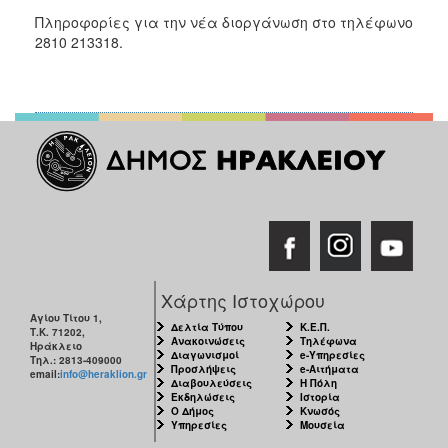
Πληροφορίες για την νέα διοργάνωση στο τηλέφωνο
2810 213318.
Χάρτης Ιστοχώρου
Αγίου Τίτου 1,
Δελτία Τύπου
Κ.Ε.Π.
Τ.Κ. 71202,
Ανακοινώσεις
Τηλέφωνα
Ηράκλειο
Διαγωνισμοί
e-Υπηρεσίες
Τηλ.: 2813-409000
Προσλήψεις
e-Αιτήματα
email:
info@heraklion.gr
Διαβουλεύσεις
Η Πόλη
Εκδηλώσεις
Ιστορία
Ο Δήμος
Κνωσός
Υπηρεσίες
Μουσεία