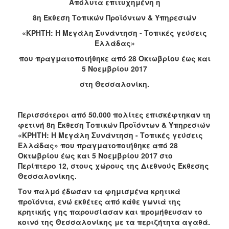
Απόλυτα επιτυχημένη η
2017
8η Έκθεση Τοπικών Προϊόντων & Υπηρεσιών
2016
«ΚΡΗΤΗ: Η Μεγάλη Συνάντηση - Τοπικές γεύσεις
Ελλάδας»
2015
που πραγματοποιήθηκε από 28 Οκτωβρίου έως και
2012
5 Νοεμβρίου 2017
2011
στη Θεσσαλονίκη.
Περισσότεροι από 50.000 πολίτες επισκέφτηκαν τη
φετινή
8η Έκθεση Τοπικών Προϊόντων & Υπηρεσιών
Ο
ΔΗΜΟΣ
«ΚΡΗΤΗ: Η Μεγάλη Συνάντηση - Τοπικές γεύσεις
Ελλάδας»
που πραγματοποιήθηκε
από 28
Οκτωβρίου έως και 5 Νοεμβρίου 2017
στο
ΠΟΛΙΤΙΣΜΟΣ
Περίπτερο 12, στους χώρους της Διεθνούς Έκθεσης
Θεσσαλονίκης.
ΑΝΘΕΚΤΙΚΗ
ΠΟΛΗ
Τον παλμό έδωσαν τα φημισμένα κρητικά
προϊόντα, ενώ εκθέτες από κάθε γωνιά της
κρητικής γης παρουσίασαν και προμήθευσαν το
κοινό της Θεσσαλονίκης με τα περιζήτητα αγαθά.