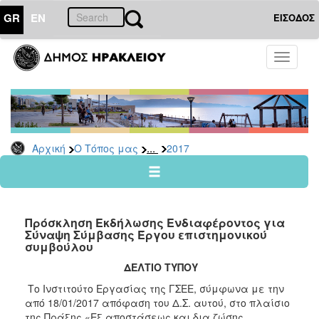
GR
EN
ΕΙΣΟΔΟΣ
Ο
Toggle
ΤΟΠΟΣ
navigati
ΜΑΣ
Ανακοινώσεις
Αρχείο
2026
...
Αρχική
Ο Τόπος μας
2017
2025
2024
2023
Πρόσκληση Εκδήλωσης Ενδιαφέροντος για
2022
Σύναψη Σύμβασης Έργου επιστημονικού
συμβούλου
2021
ΔΕΛΤΙΟ ΤΥΠΟΥ
2020
Το Ινστιτούτο Εργασίας της ΓΣΕΕ, σύμφωνα με την
2019
από 18/01/2017 απόφαση του Δ.Σ. αυτού, στο πλαίσιο
2018
της Πράξης «Εξ αποστάσεως και δια ζώσης