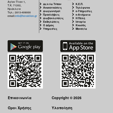
Αγίου Τίτου 1,
Δελτία Τύπου
Κ.Ε.Π.
Τ.Κ. 71202,
Ανακοινώσεις
Τηλέφωνα
Ηράκλειο
Διαγωνισμοί
e-Υπηρεσίες
Τηλ.: 2813-409000
Προσλήψεις
e-Αιτήματα
email:
info@heraklion.gr
Διαβουλεύσεις
Η Πόλη
Εκδηλώσεις
Ιστορία
Ο Δήμος
Κνωσός
Υπηρεσίες
Μουσεία
Επικοινωνία
Copyright © 2026
Όροι Χρήσης
Υλοποίηση