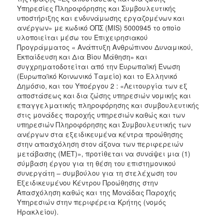
Υπηρεσίες Πληροφόρησης και Συμβουλευτικής
2017
υποστήριξης και ενδυνάμωσης εργαζομένων και
2016
ανέργων» με κωδικό ΟΠΣ (MIS) 5000945 το οποίο
υλοποιείται μέσω του Επιχειρησιακού
2015
Προγράμματος « Ανάπτυξη Ανθρώπινου Δυναμικού,
2012
Εκπαίδευση και Δια Βίου Μάθηση» και
συγχρηματοδοτείται από την Ευρωπαϊκή Ένωση
2011
(Ευρωπαϊκό Κοινωνικό Ταμείο) και το Ελληνικό
Δημόσιο, και του Υποέργου 2 : «Λειτουργία των εξ
αποστάσεως και δια ζώσης υπηρεσιών νομικής και
επαγγελματικής πληροφόρησης και συμβουλευτικής
στις μονάδες παροχής υπηρεσιών καθώς και των
Ο
υπηρεσιών Πληροφόρησης και Συμβουλευτικής των
ΔΗΜΟΣ
ανέργων στα εξειδικευμένα κέντρα προώθησης
στην απασχόληση στον άξονα των περιφερειών
ΠΟΛΙΤΙΣΜΟΣ
μετάβασης (ΜΕΤ)», προτίθεται να συνάψει μια (1)
σύμβαση έργου για τη θέση του επιστημονικού
ΑΝΘΕΚΤΙΚΗ
συνεργάτη – συμβούλου για τη στελέχωση του
ΠΟΛΗ
Εξειδικευμένου Κέντρου Προώθησης στην
Απασχόληση καθώς και της Μονάδας Παροχής
Υπηρεσιών στην περιφέρεια Κρήτης (νομός
Ηρακλείου).