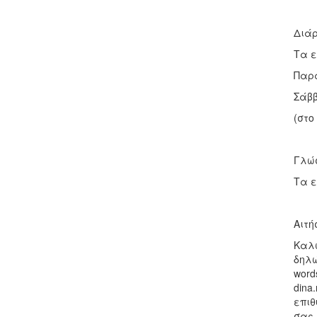
Διάρ
Τα ε
Παρα
Σάββ
(στο
Γλώ
Τα ε
Αιτή
Καλω
δηλώ
word
dina
επιθ
σας.