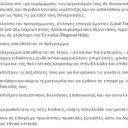
άλουν στη «μεταμόρφωση» των οργανισμών τους σε δυναμικά κ
νομικής και περιβαλλοντικής ανάπτυξης και να αποκτήσουν μία
και ως προς τις μεταξύ τους συνεργασίες.
πλαίσιο του προγράμματος, έλληνες επαγγελματίες (Local Tra
σειρά σεμιναρίων στους προαναφερόμενους θεματικούς τομείς
υς σε ολόκληρη την Ελλάδα (Regional Hubs).
οιους απευθύνεται το πρόγραμμα:
ρόγραμμα απευθύνεται σε νέους – αλλά και πιο έμπειρους –
ορες ειδικότητες (ενδεικτικά αρχαιολόγοι, επιμελητές, μουσειο
είων και της πολιτιστικής κληρονομιάς στην Ελλάδα και επιθυ
απτύξουν τις δεξιότητές τους και να διευρύνουν τις γνώσεις το
οκτήσουν καινούρια τεχνογνωσία και να έρθουν σε επαφή με 
δίκευσής τους
απτύξουν ουσιαστικούς διαλόγους επικοινωνίας και να ανταλ
ημερωθούν για τις νέες διεθνείς τάσεις στον κλάδο των μουσεί
θουν σε επαφή με πρωτότυπες πρακτικές εργασίες ώστε να δημ
και εθνικό επίπεδο