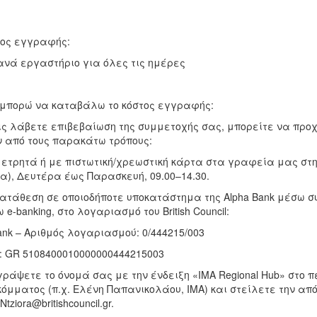
ος εγγραφής:
ανά εργαστήριο για όλες τις ημέρες
μπορώ να καταβάλω το κόστος εγγραφής:
ς λάβετε επιβεβαίωση της συμμετοχής σας, μπορείτε να προ
 από τους παρακάτω τρόπους:
ετρητά ή με πιστωτική/χρεωστική κάρτα στα γραφεία μας στη
α), Δευτέρα έως Παρασκευή, 09.00–14.30.
ατάθεση σε οποιοδήποτε υποκατάστημα της Alpha Bank μέσω
 e-banking, στο λογαριασμό του British Council:
bank – Αριθμός λογαριασμού: 0/444215/003
: GR 5108400010000000444215003
ράψετε το όνομά σας με την ένδειξη «IMA Regional Hub» στο π
όμματος (π.χ. Ελένη Παπανικολάου, IMA) και στείλετε την από
Ntziora@britishcouncil.gr.