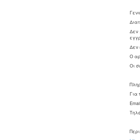
Γενι
Διατ
Δεν 
εγγρ
Δεν 
Ο αρ
Οι σ
Πληρ
Για 
Email
Τηλέ
Περι