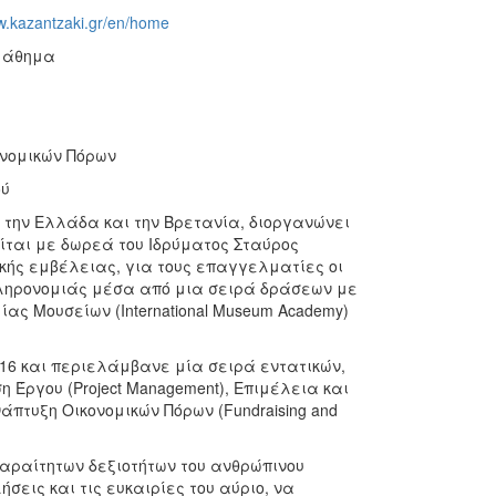
w.kazantzaki.gr/en/home
 μάθημα
ονομικών Πόρων
ού
πό την Ελλάδα και την Βρετανία, διοργανώνει
είται με δωρεά του Ιδρύματος Σταύρος
ής εμβέλειας, για τους επαγγελματίες οι
 κληρονομιάς μέσα από μια σειρά δράσεων με
ας Μουσείων (International Museum Academy)
016 και περιελάμβανε μία σειρά εντατικών,
η Έργου (Project Management), Επιμέλεια και
νάπτυξη Οικονομικών Πόρων (Fundraising and
παραίτητων δεξιοτήτων του ανθρώπινου
σεις και τις ευκαιρίες του αύριο, να