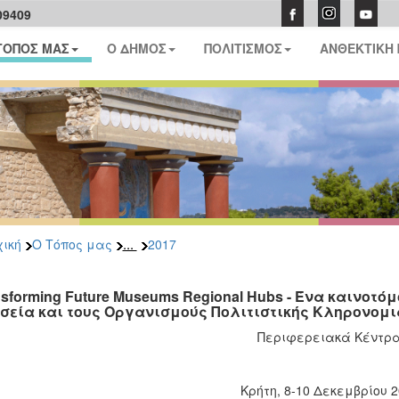
09409
ΤΟΠΟΣ ΜΑΣ
Ο ΔΗΜΟΣ
ΠΟΛΙΤΙΣΜΟΣ
ΑΝΘΕΚΤΙΚΗ
...
ική
Ο Τόπος μας
2017
nsforming Future Museums Regional Hubs - Ένα καινο
σεία και τους Οργανισμούς Πολιτιστικής Κληρονομι
Περιφερειακά Κέντρ
Κρήτη, 8-10 Δεκεμβρίου 