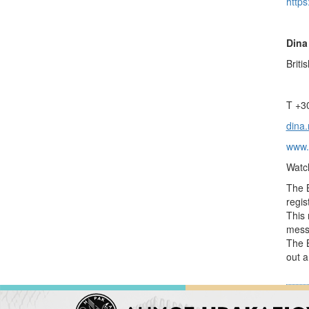
https
Dina
Briti
T +3
dina.
www.b
Watc
The B
regis
This 
messa
The B
out a