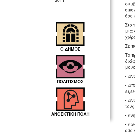
2011
συμβ
οικο
όσο 
Στο 
μια 
χώρο
Σε π
Ο ΔΗΜΟΣ
Το π
διάφ
μουσ
• αν
ΠΟΛΙΤΙΣΜΟΣ
• απ
εξει
• αν
τους
ΑΝΘΕΚΤΙΚΗ ΠΟΛΗ
• εν
• έρ
όσο 