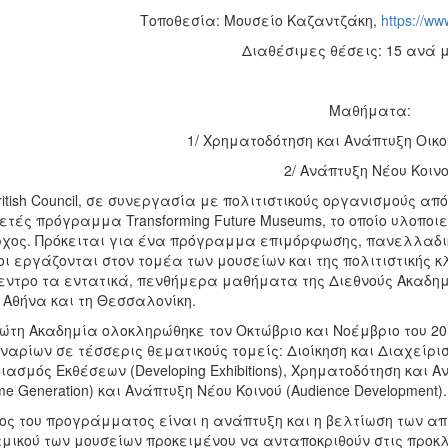
Τοποθεσία: Μουσείο Καζαντζάκη,
https://ww
Διαθέσιμες θέσεις: 15 ανά
Μαθήματα:
1/ Χρηματοδότηση και Ανάπτυξη Οικ
2/ Ανάπτυξη Νέου Κοιν
ritish Council, σε συνεργασία με πολιτιστικούς οργανισμούς α
ιετές πρόγραμμα Transforming Future Museums, το οποίο υλοποι
χος. Πρόκειται για ένα πρόγραμμα επιμόρφωσης, πανελλαδικ
οι εργάζονται στον τομέα των μουσείων και της πολιτιστικής
εντρο τα εντατικά, πενθήμερα μαθήματα της Διεθνούς Ακαδημί
 Αθήνα και τη Θεσσαλονίκη.
ώτη Ακαδημία ολοκληρώθηκε τον Οκτώβριο και Νοέμβριο του 2
ναρίων σε τέσσερις θεματικούς τομείς: Διοίκηση και Διαχείρισ
ιασμός Εκθέσεων (Developing Exhibitions), Χρηματοδότηση και Α
me Generation) και Ανάπτυξη Νέου Κοινού (Audience Development).
ος του προγράμματος είναι η ανάπτυξη και η βελτίωση των α
μικού των μουσείων προκειμένου να ανταποκριθούν στις προκλή