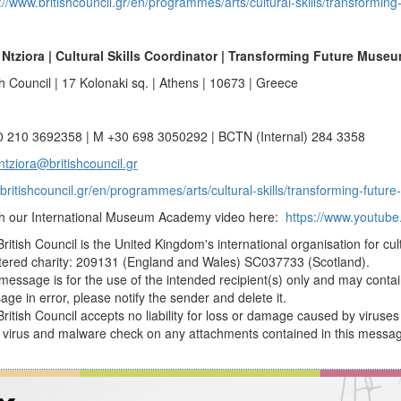
://www.britishcouncil.gr/en/programmes/arts/cultural-skills/transformi
 Ntziora | Cultural Skills Coordinator | Transforming Future Muse
sh Council | 17 Kolonaki sq. | Athens | 10673 | Greece
0 210 3692358 | M +30 698 3050292 | BCTN (Internal) 284 3358
ntziora@britishcouncil.gr
ritishcouncil.gr/en/programmes/arts/cultural-skills/transforming-futu
h our International Museum Academy video here:
https://www.youtu
ritish Council is the United Kingdom's international organisation for cul
tered charity: 209131 (England and Wales) SC037733 (Scotland).
message is for the use of the intended recipient(s) only and may contain
ge in error, please notify the sender and delete it.
ritish Council accepts no liability for loss or damage caused by virus
 virus and malware check on any attachments contained in this messa