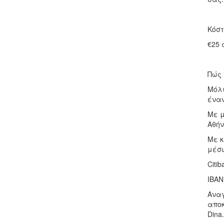
Κόστ
€25 
Πώς 
Μόλι
έναν
Mε μ
Αθήν
Mε κ
μέσω
Citi
IBAN
Αναγ
αποκ
Dina.