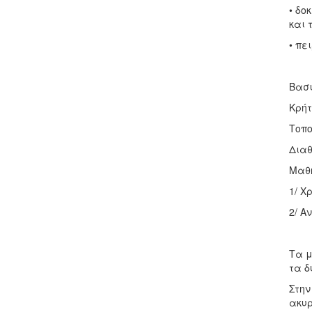
• δο
και 
• πε
Βασι
Κρήτ
Τοπο
Διαθ
Μαθ
1/ Χ
2/ Α
Τα μ
τα δ
Στην
ακυρ