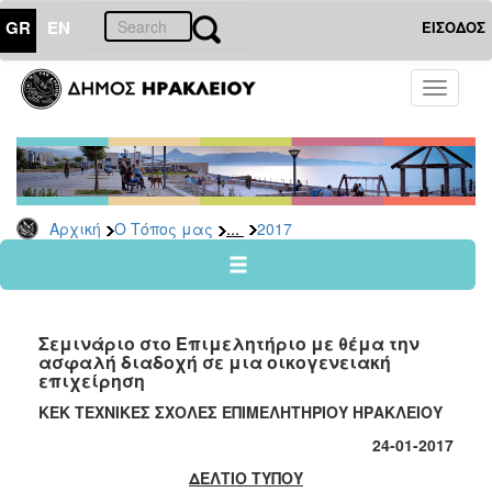
GR
EN
ΕΙΣΟΔΟΣ
Ο
Toggle
ΤΟΠΟΣ
navigati
ΜΑΣ
Ανακοινώσεις
Αρχείο
2026
...
Αρχική
Ο Τόπος μας
2017
2025
2024
2023
Σεμινάριο στο Επιμελητήριο με θέμα την
2022
ασφαλή διαδοχή σε μια οικογενειακή
επιχείρηση
2021
ΚΕΚ ΤΕΧΝΙΚΕΣ ΣΧΟΛΕΣ ΕΠΙΜΕΛΗΤΗΡΙΟΥ ΗΡΑΚΛΕΙΟΥ
2020
24
-01-2017
2019
ΔΕΛΤΙΟ ΤΥΠΟΥ
2018