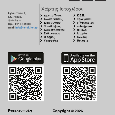
Χάρτης Ιστοχώρου
Αγίου Τίτου 1,
Δελτία Τύπου
Κ.Ε.Π.
Τ.Κ. 71202,
Ανακοινώσεις
Τηλέφωνα
Ηράκλειο
Διαγωνισμοί
e-Υπηρεσίες
Τηλ.: 2813-409000
Προσλήψεις
e-Αιτήματα
email:
info@heraklion.gr
Διαβουλεύσεις
Η Πόλη
Εκδηλώσεις
Ιστορία
Ο Δήμος
Κνωσός
Υπηρεσίες
Μουσεία
Επικοινωνία
Copyright © 2026