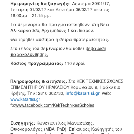
Ημερομηνίες διεξαγωγής:
Δευτέρα 30/01/17,
Τετάρτη 01/02/17 και Δευτέρα 06/02/17 από τις
18:00μμ – 21:15 μμ.
Τα σεμινάρια θα πραγματοποιηθούν, στη Νέα
Αλικαρνασσό, Αρχιμήδους 1 και Ικάρου.
Θα τηρηθεί αυστηρά η σειρά προτεραιότητας.
Στο τέλος του σεμιναρίου θα δοθεί
βεβαίωση
παρακολούθησης.
Κόστος προγράμματος:
110 ευρώ.
Πληροφορίες & αιτήσεις:
Στο ΚΕΚ ΤΕΧΝΙΚΕΣ ΣΧΟΛΕΣ
ΕΠΙΜΕΛΗΤΗΡΙΟΥ ΗΡΑΚΛΕΙΟΥ Κορωναίου 9, Ηράκλειο
Κρήτης, Τηλ: 2810 302730,
info
@
katartisi
.
gr
web:
www.katartisi.gr
fb:
www
.
facebook
.
com
/
KekTechnikesScholes
Εισηγητής:
Κωνσταντίνος Μανασάκης,
Οικονομολόγος (ΜΒΑ, PhD), Επίκουρος Καθηγητής του