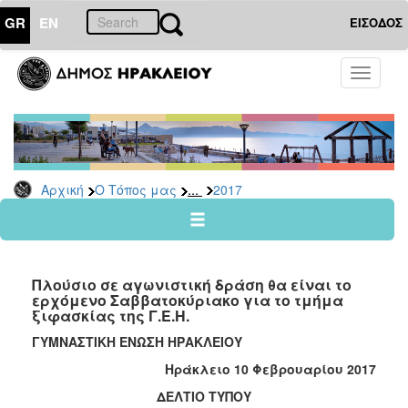
GR
EN
ΕΙΣΟΔΟΣ
Ο
Toggle
ΤΟΠΟΣ
navigati
ΜΑΣ
Ανακοινώσεις
Αρχείο
2026
...
Αρχική
Ο Τόπος μας
2017
2025
2024
2023
Πλούσιο σε αγωνιστική δράση θα είναι το
2022
ερχόμενο Σαββατοκύριακο για το τμήμα
ξιφασκίας της Γ.Ε.Η.
2021
ΓΥΜΝΑΣΤΙΚΗ ΕΝΩΣΗ ΗΡΑΚΛΕΙΟΥ
2020
Ηράκλειο 10 Φεβρουαρίου 2017
2019
ΔΕΛΤΙΟ ΤΥΠΟΥ
2018