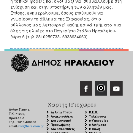
ή τοπικοί φορείς και όλοι μαζί να συμβάλλουμε στη
ενίσχυση και στην υποστήριξη των αθλητών μας.
Επίσης, ενημερώνουμε, όσους επιθυμούν να
γνωρίσουν το άθλημα της Ξιφασκίας, ότι ο
σύλλογος μας λειτουργεί καθημερινά τμήματα για
όλες τις ηλικίες στο Παγκρήτιο Στάδιο Ηρακλείου-
θύρα 6 (τηλ.2810259733- 6938634060)
Χάρτης Ιστοχώρου
Αγίου Τίτου 1,
Δελτία Τύπου
Κ.Ε.Π.
Τ.Κ. 71202,
Ανακοινώσεις
Τηλέφωνα
Ηράκλειο
Διαγωνισμοί
e-Υπηρεσίες
Τηλ.: 2813-409000
Προσλήψεις
e-Αιτήματα
email:
info@heraklion.gr
Διαβουλεύσεις
Η Πόλη
Εκδηλώσεις
Ιστορία