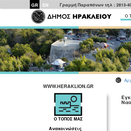
GR
EN
Γραμμή Παραπόνων τηλ : 2813-4
Ο 
Αρχ
WWW.HERAKLION.GR
Εγκ
Να
Ο ΤΟΠΟΣ ΜΑΣ
Ανακοινώσεις