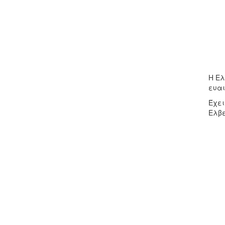
Η Ελ
ευαι
Έχει
Ελβε