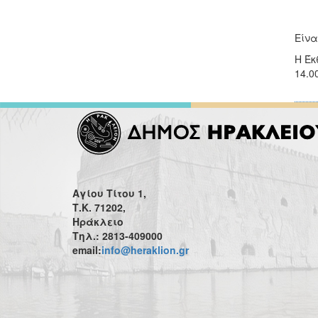
Είνα
Η Έκ
14.0
Αγίου Τίτου 1,
Τ.Κ. 71202,
Ηράκλειο
Τηλ.: 2813-409000
email:
info@heraklion.gr