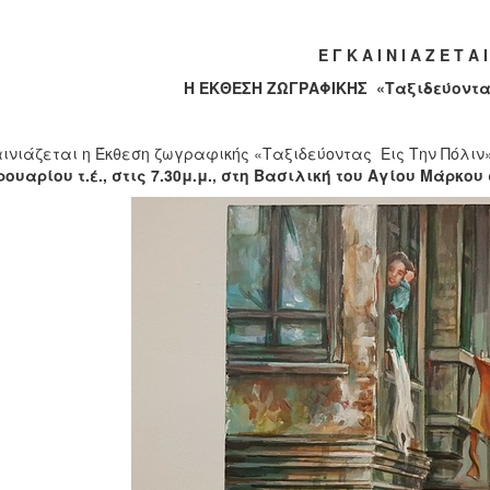
Ε Γ Κ Α Ι Ν Ι Α Ζ Ε Τ Α 
Η ΕΚΘΕΣΗ ΖΩΓΡΑΦΙΚΗΣ «Ταξιδεύοντας
ινιάζεται η Έκθεση ζωγραφικής «Ταξιδεύοντας Εις Την Πόλιν
ουαρίου τ.έ., στις 7.30μ.μ., στη Βασιλική του Αγίου Μάρκου