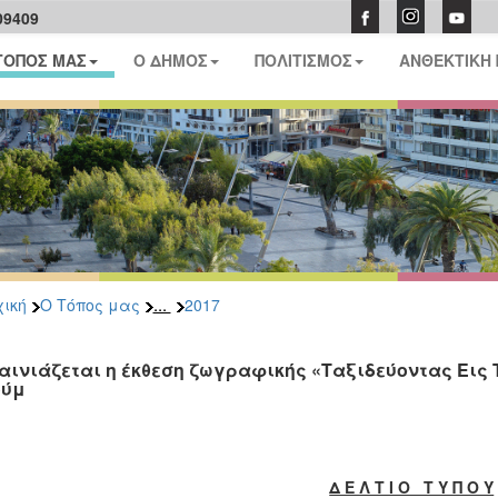
09409
ΤΟΠΟΣ ΜΑΣ
Ο ΔΗΜΟΣ
ΠΟΛΙΤΙΣΜΟΣ
ΑΝΘΕΚΤΙΚΗ
...
ική
Ο Τόπος μας
2017
αινιάζεται η έκθεση ζωγραφικής «Ταξιδεύοντας Εις 
ούμ
Δ Ε Λ Τ Ι Ο Τ Υ Π Ο Υ