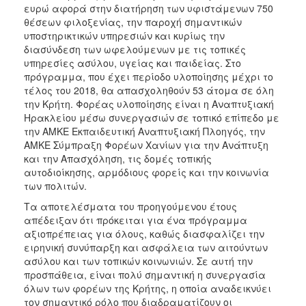
ευρώ αφορά στην διατήρηση των υφιστάμενων 750
θέσεων φιλοξενίας, την παροχή σημαντικών
υποστηρικτικών υπηρεσιών και κυρίως την
διασύνδεση των ωφελούμενων με τις τοπικές
υπηρεσίες ασύλου, υγείας και παιδείας. Στο
πρόγραμμα, που έχει περίοδο υλοποίησης μέχρι το
τέλος του 2018, θα απασχοληθούν 53 άτομα σε όλη
την Κρήτη. Φορέας υλοποίησης είναι η Αναπτυξιακή
Ηρακλείου μέσω συνεργασιών σε τοπικό επίπεδο με
την ΑΜΚΕ Εκπαιδευτική Αναπτυξιακή Πλοηγός, την
ΑΜΚΕ Σύμπραξη Φορέων Χανίων για την Ανάπτυξη
και την Απασχόληση, τις δομές τοπικής
αυτοδιοίκησης, αρμόδιους φορείς και την κοινωνία
των πολιτών.
Τα αποτελέσματα του προηγούμενου έτους
απέδειξαν ότι πρόκειται για ένα πρόγραμμα
αξιοπρέπειας για όλους, καθώς διασφαλίζει την
ειρηνική συνύπαρξη και ασφάλεια των αιτούντων
ασύλου και των τοπικών κοινωνιών. Σε αυτή την
προσπάθεια, είναι πολύ σημαντική η συνεργασία
όλων των φορέων της Κρήτης, η οποία αναδεικνύει
τον σημαντικό ρόλο που διαδραματίζουν οι