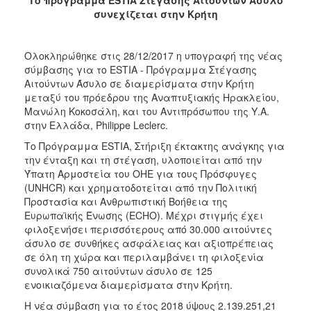
συνεχίζεται στην Κρήτη
2017
2016
Ολοκληρώθηκε στις 28/12/2017 η υπογραφή της νέας
2015
σύμβασης για το ESTIA - Πρόγραμμα Στέγασης
2012
Αιτούντων Άσυλο σε διαμερίσματα στην Κρήτη
μεταξύ του πρόεδρου της Αναπτυξιακής Ηρακλείου,
2011
Μανώλη Κοκοσάλη, και του Αντιπρόσωπου της Υ.Α.
στην Ελλάδα, Philippe Leclerc.
Το Πρόγραμμα ESTIA, Στήριξη έκτακτης ανάγκης για
την ένταξη και τη στέγαση, υλοποιείται από την
Ο
Ύπατη Αρμοστεία του ΟΗΕ για τους Πρόσφυγες
ΔΗΜΟΣ
(UNHCR) και χρηματοδοτείται από την Πολιτική
Προστασία και Ανθρωπιστική Βοήθεια της
ΠΟΛΙΤΙΣΜΟΣ
Ευρωπαϊκής Ένωσης (ECHO). Μέχρι στιγμής έχει
φιλοξενήσει περισσότερους από 30.000 αιτούντες
ΑΝΘΕΚΤΙΚΗ
άσυλο σε συνθήκες ασφάλειας και αξιοπρέπειας
ΠΟΛΗ
σε όλη τη χώρα και περιλαμβάνει τη φιλοξενία
συνολικά 750 αιτούντων άσυλο σε 125
ενοικιαζόμενα διαμερίσματα στην Κρήτη.
Η νέα σύμβαση για το έτος 2018 ύψους 2.139.251,21