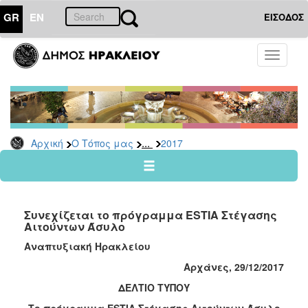
GR
EN
ΕΙΣΟΔΟΣ
Ο
Toggle
ΤΟΠΟΣ
navigati
ΜΑΣ
Ανακοινώσεις
Αρχείο
2026
...
Αρχική
Ο Τόπος μας
2017
2025
2024
2023
Συνεχίζεται το πρόγραμμα ESTIA Στέγασης
2022
Αιτούντων Άσυλο
2021
Αναπτυξιακή Ηρακλείου
2020
Αρχάνες, 29/12/2017
2019
ΔΕΛΤΙΟ ΤΥΠΟΥ
2018
Το πρόγραμμα
ESTIA
Στέγασης Αιτούντων Άσυλο