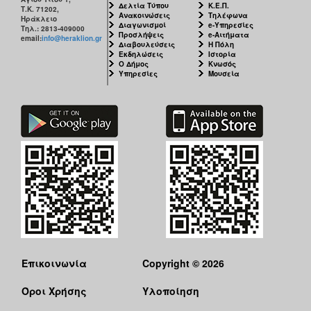
Δελτία Τύπου
Κ.Ε.Π.
Τ.Κ. 71202,
Ανακοινώσεις
Τηλέφωνα
Ηράκλειο
Διαγωνισμοί
e-Υπηρεσίες
Τηλ.: 2813-409000
Προσλήψεις
e-Αιτήματα
email:
info@heraklion.gr
Διαβουλεύσεις
Η Πόλη
Εκδηλώσεις
Ιστορία
Ο Δήμος
Κνωσός
Υπηρεσίες
Μουσεία
Επικοινωνία
Copyright © 2026
Όροι Χρήσης
Υλοποίηση