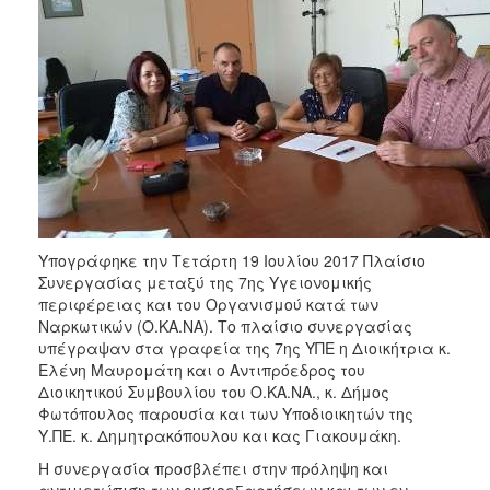
2017
2016
2015
2012
2011
Υπογράφηκε την Τετάρτη 19 Ιουλίου 2017 Πλαίσιο
Ο
Συνεργασίας μεταξύ της 7ης Υγειονομικής
ΔΗΜΟΣ
περιφέρειας και του Οργανισμού κατά των
Ναρκωτικών (Ο.ΚΑ.ΝΑ). Το πλαίσιο συνεργασίας
ΠΟΛΙΤΙΣΜΟΣ
υπέγραψαν στα γραφεία της 7ης ΥΠΕ η Διοικήτρια κ.
Ελένη Μαυρομάτη και ο Αντιπρόεδρος του
ΑΝΘΕΚΤΙΚΗ
Διοικητικού Συμβουλίου του Ο.ΚΑ.ΝΑ., κ. Δήμος
ΠΟΛΗ
Φωτόπουλος παρουσία και των Υποδιοικητών της
Υ.ΠΕ. κ. Δημητρακόπουλου και κας Γιακουμάκη.
Η συνεργασία προσβλέπει στην πρόληψη και
αντιμετώπιση των ουσιοεξαρτήσεων και των εν