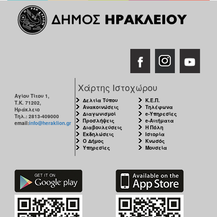
Χάρτης Ιστοχώρου
Αγίου Τίτου 1,
Δελτία Τύπου
Κ.Ε.Π.
Τ.Κ. 71202,
Ανακοινώσεις
Τηλέφωνα
Ηράκλειο
Διαγωνισμοί
e-Υπηρεσίες
Τηλ.: 2813-409000
Προσλήψεις
e-Αιτήματα
email:
info@heraklion.gr
Διαβουλεύσεις
Η Πόλη
Εκδηλώσεις
Ιστορία
Ο Δήμος
Κνωσός
Υπηρεσίες
Μουσεία