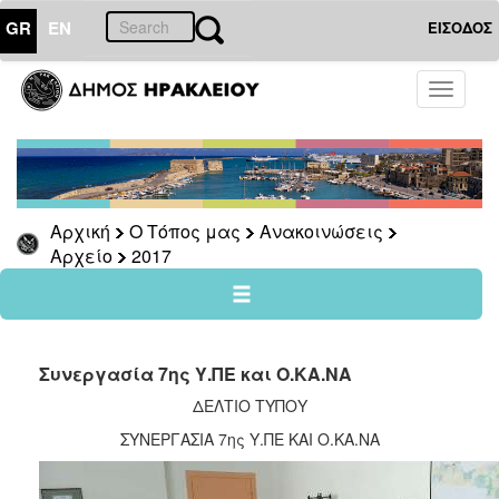
GR
EN
ΕΙΣΟΔΟΣ
Ο
Toggle
ΤΟΠΟΣ
navigati
ΜΑΣ
Ανακοινώσεις
Αρχείο
2026
Αρχική
Ο Τόπος μας
Ανακοινώσεις
Αρχείο
2017
2025
2024
2023
2022
Συνεργασία 7ης Υ.ΠΕ και Ο.ΚΑ.ΝΑ
2021
ΔΕΛΤΙΟ ΤΥΠΟΥ
2020
ΣΥΝΕΡΓΑΣΙΑ 7ης Υ.ΠΕ ΚΑΙ Ο.ΚΑ.ΝΑ
2019
2018