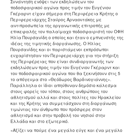
Συνάντηση ενόψει των εκδηλώσεων του
ποδοσφαιρικού αγώνα προς τιμήν του Ευγένιου
Γκέραρντ είχαν σήμερα στη Περιφέρεια Κρήτης ο
Περιφερειάρχης Σταύρος Αρναουτάκης με
αντιπροσωπεία της οργανωτικής επιτροπής με
επικεφαλής τον παλαίμαχο ποδοσφαιριστή του ΟΦΗ
Ηλία Πουρσανίδη ο οποίος και ήταν ο εμπνευστής της
ιδέας της τιμητικής διοργάνωσης. Ο Ηλίας
Πουρσανίδης και οι παριστάμενοι εκπρόσωποι
ευχαρίστησαν τον Περιφερειάρχη για την στήριξη
της Περιφέρειας που είναι συνδιοργανωτής των
εκδηλώσεων προς τιμήν του Ευγένιου Γκέραρντ και
του ποδοσφαιρικού αγώνα που θα ξεκινήσουν στις 5
το απόγευμα στο «Θεόδωρος Βαρδινογιάννης».
Παράλληλα οι ίδιοι απηύθυναν δημόσιο κάλεσμα
στους φορείς του τόπου, στους ανθρώπους του
αθλητισμού αλλά και στους πολίτες του Ηρακλείου
και της Κρήτης να συμμετάσχουν στη διοργάνωση
τιμώντας τον άνθρωπο που πρόσφερε στον
αθλητισμό και στην προβολή του νησιού στην
Ελλάδα και στο εξωτερικό.
«Αξίζει να πούμε ένα μεγάλο εύγε και ένα μεγάλο