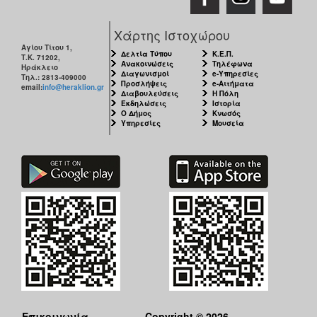
Χάρτης Ιστοχώρου
Αγίου Τίτου 1,
Δελτία Τύπου
Κ.Ε.Π.
Τ.Κ. 71202,
Ανακοινώσεις
Τηλέφωνα
Ηράκλειο
Διαγωνισμοί
e-Υπηρεσίες
Τηλ.: 2813-409000
Προσλήψεις
e-Αιτήματα
email:
info@heraklion.gr
Διαβουλεύσεις
Η Πόλη
Εκδηλώσεις
Ιστορία
Ο Δήμος
Κνωσός
Υπηρεσίες
Μουσεία
Επικοινωνία
Copyright © 2026