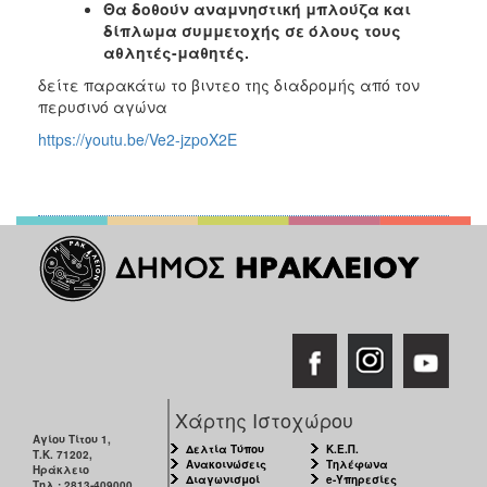
Θα δοθούν αναμνηστική μπλούζα και
δίπλωμα συμμετοχής σε όλους τους
αθλητές-μαθητές.
δείτε παρακάτω το βιντεο της διαδρομής από τον
περυσινό αγώνα
https://youtu.be/Ve2-jzpoX2E
Χάρτης Ιστοχώρου
Αγίου Τίτου 1,
Δελτία Τύπου
Κ.Ε.Π.
Τ.Κ. 71202,
Ανακοινώσεις
Τηλέφωνα
Ηράκλειο
Διαγωνισμοί
e-Υπηρεσίες
Τηλ.: 2813-409000