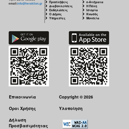
Προσλήψεις
e-Αιτήματα
email:
info@heraklion.gr
Διαβουλεύσεις
Η Πόλη
Εκδηλώσεις
Ιστορία
Ο Δήμος
Κνωσός
Υπηρεσίες
Μουσεία
Επικοινωνία
Copyright © 2026
Όροι Χρήσης
Υλοποίηση
Δήλωση
Προσβασιμότητας