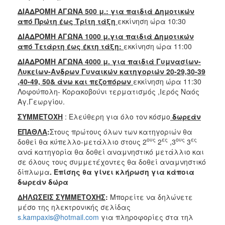
ΔΙΑΔΡΟΜΗ ΑΓΩΝΑ 500 μ.: για παιδιά Δημοτικών
από Πρώτη έως Τρίτη τάξη
εκκίνηση ώρα 10:30
ΔΙΑΔΡΟΜΗ ΑΓΩΝΑ 1000 μ.για παιδιά Δημοτικών
από Τετάρτη έως έκτη τάξη:
εκκίνηση ώρα 11:00
ΔΙΑΔΡΟΜΗ ΑΓΩΝΑ 4000 μ. για παιδιά Γυμνασίων-
Λυκείων-Ανδρων Γυναικών κατηγοριών 20-29,30-39
,40-49, 50& άνω και πεζοπόρων
εκκίνηση ώρα 11:30
Λοφούπολη- Κορακοβούνι τερματισμός ,Ιερός Ναός
Αγ.Γεωργίου.
ΣΥΜΜΕΤΟΧΗ
: Ελεύθερη για όλο τον κόσμο
δωρεάν
ΕΠΑΘΛΑ
:
Στους πρώτους όλων των κατηγοριών θα
ους
ες
ους
ες
δοθεί θα κύπελλο-μετάλλιο στους 2
2
,3
3
ανά κατηγορία θα δοθεί αναμνηστικό μετάλλιο και
σε όλους τους συμμετέχοντες θα δοθεί αναμνηστικό
δίπλωμα
. Επίσης θα γίνει κλήρωση για κάποια
δωρεάν δώρα
ΔΗΛΩΣΕΙΣ ΣΥΜΜΕΤΟΧΗΣ
:
Μπορείτε να δηλώνετε
μέσο της ηλεκτρονικής σελίδας
s.kampaxis@hotmail.com
για πληροφορίες στα τηλ