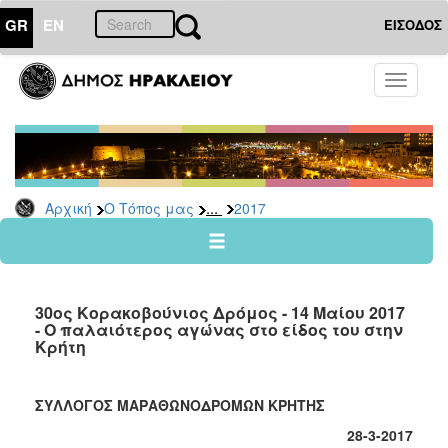
GR
EN
ΕΙΣΟΔΟΣ
Ο
Toggle
ΤΟΠΟΣ
navigati
ΜΑΣ
Ανακοινώσεις
Αρχείο
2026
...
Αρχική
Ο Τόπος μας
2017
2025
2024
2023
30ος Κορακοβούνιος Δρόμος - 14 Μαίου 2017
2022
- Ο παλαιότερος αγώνας στο είδος του στην
Κρήτη
2021
2020
ΣΥΛΛΟΓΟΣ ΜΑΡΑΘΩΝΟΔΡΟΜΩΝ ΚΡΗΤΗΣ
2019
28-3-2017
2018