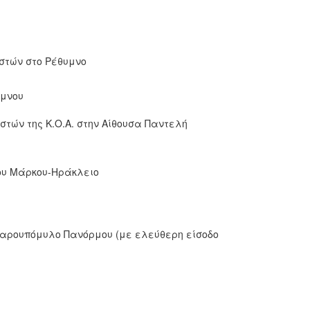
στών στο Ρέθυμνο
ύμνου
υστών της Κ.Ο.Α. στην Αίθουσα Παντελή
ίου Μάρκου-Ηράκλειο
ο Χαρουπόμυλο Πανόρμου (με ελεύθερη είσοδο