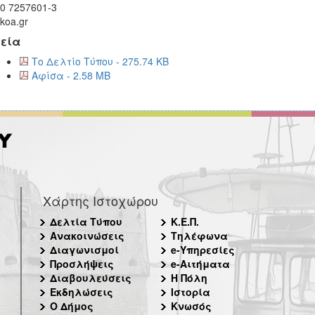
10 7257601-3
koa.gr
εία
Το Δελτίο Τύπου - 275.74 KB
Αφίσα - 2.58 MB
Χάρτης Ιστοχώρου
Δελτία Τύπου
Κ.Ε.Π.
Ανακοινώσεις
Τηλέφωνα
Διαγωνισμοί
e-Υπηρεσίες
Προσλήψεις
e-Αιτήματα
Διαβουλεύσεις
Η Πόλη
Εκδηλώσεις
Ιστορία
Ο Δήμος
Κνωσός