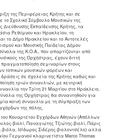
ριξη της Περιφέρειας Κρήτης και σε
 το Σχολικό Σύμβουλο Μουσικών της
 Διεύθυνσης Εκπαίδευσης Κρήτης, τα
σια Ρεθύμνου και Ηρακλείου, τη
αι το Δήμο Ηρακλείου και το Αυτοτελές
ισμού και Μουσικής Παιδείας Δήμου
σύνολα της Κ.Ο.Α., που απαρτίζονται από
υσικούς της Ορχήστρας, έχουν διττή
ν πραγματοποίηση σεμιναρίων στους
ων τοπικών μουσικών φορέων και
 δράσεις σε σχολεία της Κρήτης καθώς και
οίηση τριών συναυλιών, με κεντρική
υναυλία την Τρίτη 21 Μαρτίου στο Ηράκλειο,
σύνολα της Ορχήστρας θα συναντηθούν για
μία κοινή συναυλία με τη σύμπραξη των
γχόρδων της πόλης.
 του Κουαρτέτου Εγχόρδων Αθηνών (Απόλλων
λος-βιολί, Παναγιώτης Τζιώτης-βιολί, Πάρις
-βιόλα, Ισίδωρος Σιδέρης-βιολοντσέλο) αλλά
αίου Γερμανού κλαρινετίστα Marco Thomas