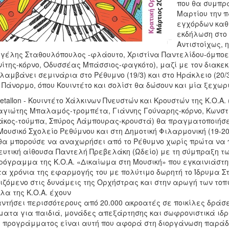
που θα συμπρά
Μαρτίου την 
εγχόρδων καθώ
εκδήλωση στο 
Αντιστοίχως, 
γέλης Σταθουλόπουλος -φλάουτο, Χριστίνα Παντελίδου-όμποε,
ίτης-κόρνο, Οδυσσέας Μπάσσιος-φαγκότο), μαζί με τον διακε
λαμβάνει σεμινάρια στο Ρέθυμνο (19/3) και στο Ηράκλειο (20/
 Πάνορμο, όπου Κουιντέτο και σολίστ θα δώσουν και μία ξεχωρ
etallon - Κουιντέτο Χάλκινων Πνευστών και Κρουστών της Κ.Ο.
γιώτης Μπαλαμός-τρομπέτα, Γιάννης Γούναρης-κόρνο, Κωνστα
κος-τούμπα, Σπύρος Λάμπουρας-κρουστά) θα πραγματοποιήσει
Μουσικό Σχολείο Ρεθύμνου και στη Δημοτική Φιλαρμονική (19-20/
θα μπορούσε να αναχωρήσει από το Ρέθυμνο χωρίς πρώτα να 
υτική αίθουσα Παντελή Πρεβελάκη (Ωδείο) με τη σύμπραξη τ
ρόγραμμα της Κ.Ο.Α. «Δικαίωμα στη Μουσική» που εγκαινιάστη
α χρόνια της εφαρμογής του με πολύτιμο δωρητή το Ίδρυμα Σ
ιζόμενο στις δυνάμεις της Ορχήστρας και στην αρωγή των τοπ
λα της Κ.Ο.Α. έχουν
ντήσει περισσότερους από 20.000 ακροατές σε ποικίλες δράσε
ματα για παιδιά, μονάδες απεξάρτησης και σωφρονιστικά ιδρ
υ προγράμματος είναι αυτή που αφορά στη διοργάνωση παράδ