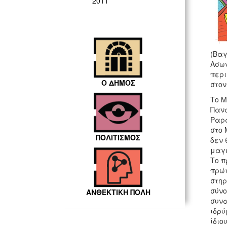
2011
(Βαγ
Ασων
περι
Ο ΔΗΜΟΣ
στον
Το M
Πανα
Ραρά
στο 
ΠΟΛΙΤΙΣΜΟΣ
δεν 
μαγε
Το π
πρώτ
στηρ
σύνο
ΑΝΘΕΚΤΙΚΗ ΠΟΛΗ
συνα
ιδρύ
ίδιο