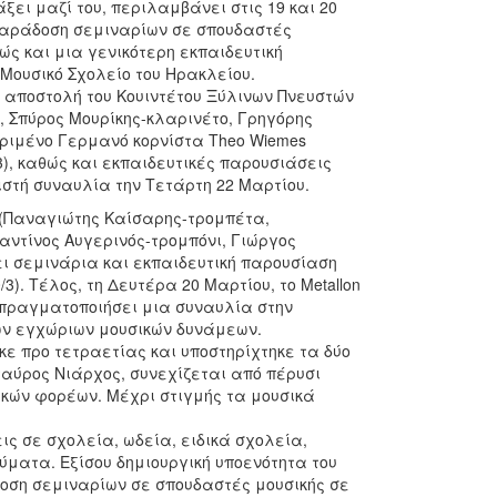
ξει μαζί του, περιλαμβάνει στις 19 και 20
παράδοση σεμιναρίων σε σπουδαστές
ς και μια γενικότερη εκπαιδευτική
Μουσικό Σχολείο του Ηρακλείου.
η αποστολή του Κουιντέτου Ξύλινων Πνευστών
 Σπύρος Μουρίκης-κλαρινέτο, Γρηγόρης
κριμένο Γερμανό κορνίστα Theo Wiemes
3), καθώς και εκπαιδευτικές παρουσιάσεις
ιστή συναυλία την Τετάρτη 22 Μαρτίου.
Α. (Παναγιώτης Καίσαρης-τρομπέτα,
ντίνος Αυγερινός-τρομπόνι, Γιώργος
 σεμινάρια και εκπαιδευτική παρουσίαση
3). Τέλος, τη Δευτέρα 20 Μαρτίου, το Metallon
πραγματοποιήσει μια συναυλία στην
ων εγχώριων μουσικών δυνάμεων.
κε προ τετραετίας και υποστηρίχτηκε τα δύο
ταύρος Νιάρχος, συνεχίζεται από πέρυσι
ικών φορέων. Μέχρι στιγμής τα μουσικά
ις σε σχολεία, ωδεία, ειδικά σχολεία,
ύματα. Εξίσου δημιουργική υποενότητα του
οση σεμιναρίων σε σπουδαστές μουσικής σε