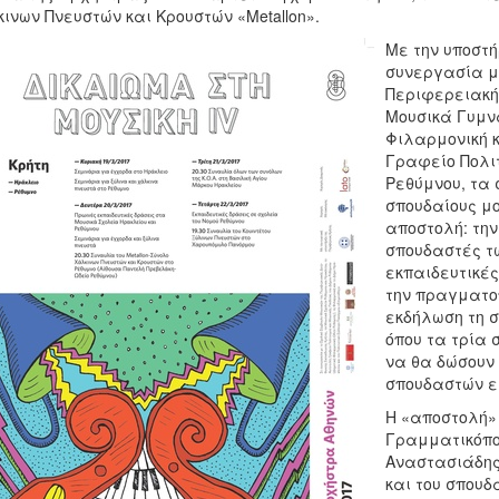
ινων Πνευστών και Κρουστών «Metallon».
Mε την υποστή
συνεργασία με
Περιφερειακής
Μουσικά Γυμνά
Φιλαρμονική κ
Γραφείο Πολιτ
Ρεθύμνου, τα 
σπουδαίους μο
αποστολή: τη
σπουδαστές τ
εκπαιδευτικές
την πραγματοπ
εκδήλωση τη σ
όπου τα τρία 
να θα δώσουν 
σπουδαστών ε
Η «αποστολή»
Γραμματικόπου
Αναστασιάδης
και του σπουδ