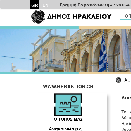
GR
EN
Γραμμή Παραπόνων τηλ : 2813-4
Ο 
Αρ
WWW.HERAKLION.GR
Δικ
Το «
Αθην
Ο ΤΟΠΟΣ ΜΑΣ
Ηράκ
Ανακοινώσεις
σύνο