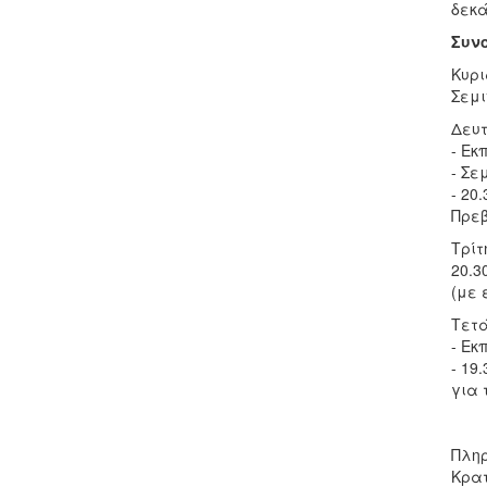
δεκά
Συν
Κυρι
Σεμι
Δευτ
- Εκ
- Σε
- 20
Πρεβ
Τρίτ
20.3
(με 
Τετά
- Εκ
- 19
για 
Πληρ
Κρατ