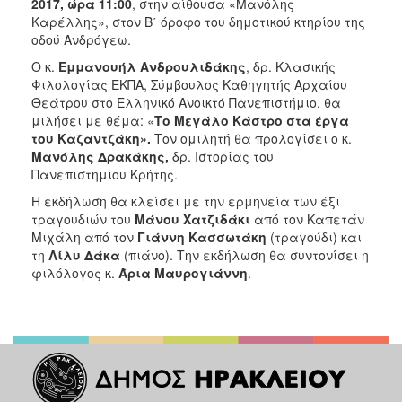
2017, ώρα 11:00
, στην αίθουσα «Μανόλης
Καρέλλης», στον Β΄ όροφο του δημοτικού κτηρίου της
οδού Ανδρόγεω.
Ο κ.
Εμμανουήλ Ανδρουλιδάκης
, δρ. Κλασικής
Φιλολογίας ΕΚΠΑ, Σύμβουλος Καθηγητής Αρχαίου
Θεάτρου στο Ελληνικό Ανοικτό Πανεπιστήμιο, θα
μιλήσει με θέμα: «
Το Μεγάλο Κάστρο στα έργα
του Καζαντζάκη».
Τον ομιλητή θα προλογίσει ο κ.
Μανόλης Δρακάκης,
δρ. Ιστορίας του
Πανεπιστημίου Κρήτης.
Η εκδήλωση θα κλείσει με την ερμηνεία των έξι
τραγουδιών του
Μάνου Χατζιδάκι
από τον Καπετάν
Μιχάλη από τον
Γιάννη Κασσωτάκη
(τραγούδι) και
τη
Λίλυ Δάκα
(πιάνο). Την εκδήλωση θα συντονίσει η
φιλόλογος κ.
Άρια Μαυρογιάννη
.