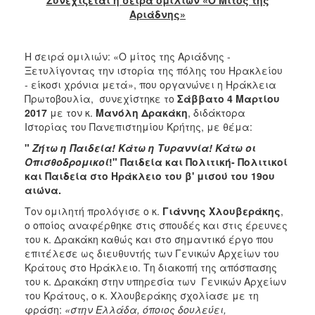
Αριάδνης»
2017
2016
Η σειρά ομιλιών: «Ο μίτος της Αριάδνης -
2015
Ξετυλίγοντας την ιστορία της πόλης του Ηρακλείου
2012
- είκοσι χρόνια μετά», που οργανώνει η Ηράκλεια
Πρωτοβουλία, συνεχίστηκε το
Σάββατο 4 Μαρτίου
2011
2017
με τον κ.
Μανόλη Δρακάκη
, διδάκτορα
Ιστορίας του Πανεπιστημίου Κρήτης, με θέμα:
"
Ζήτω η Παιδεία! Κάτω η Τυραννία! Κάτω οι
Οπισθοδρομικοί
!" Παιδεία και Πολιτική- Πολιτικοί
Ο
και Παιδεία στο Ηράκλειο του β' μισού του 19ου
ΔΗΜΟΣ
αιώνα.
Τον ομιλητή προλόγισε ο κ.
Γιάννης Χλουβεράκης
,
ΠΟΛΙΤΙΣΜΟΣ
ο οποίος αναφέρθηκε στις σπουδές και στις έρευνες
του κ. Δρακάκη καθώς και στο σημαντικό έργο που
ΑΝΘΕΚΤΙΚΗ
επιτέλεσε ως διευθυντής των Γενικών Αρχείων του
ΠΟΛΗ
Κράτους στο Ηράκλειο. Τη διακοπή της απόσπασης
του κ. Δρακάκη στην υπηρεσία των Γενικών Αρχείων
του Κράτους, ο κ. Χλουβεράκης σχολίασε με τη
φράση:
«στην Ελλάδα, όποιος δουλεύει,