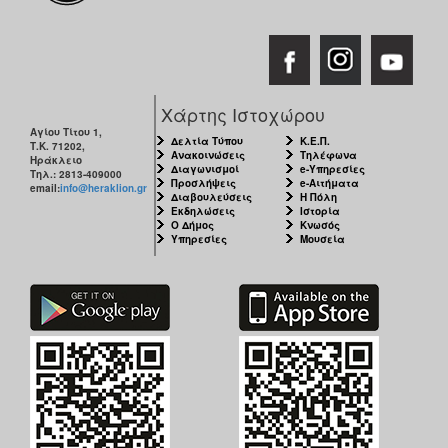
Χάρτης Ιστοχώρου
Αγίου Τίτου 1,
Δελτία Τύπου
Κ.Ε.Π.
Τ.Κ. 71202,
Ανακοινώσεις
Τηλέφωνα
Ηράκλειο
Διαγωνισμοί
e-Υπηρεσίες
Τηλ.: 2813-409000
Προσλήψεις
e-Αιτήματα
email:
info@heraklion.gr
Διαβουλεύσεις
Η Πόλη
Εκδηλώσεις
Ιστορία
Ο Δήμος
Κνωσός
Υπηρεσίες
Μουσεία