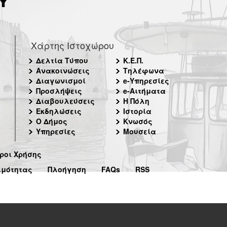
Χάρτης Ιστοχώρου
Δελτία Τύπου
Κ.Ε.Π.
Ανακοινώσεις
Τηλέφωνα
Διαγωνισμοί
e-Υπηρεσίες
Προσλήψεις
e-Αιτήματα
Διαβουλεύσεις
Η Πόλη
Εκδηλώσεις
Ιστορία
Ο Δήμος
Κνωσός
Υπηρεσίες
Μουσεία
ροι Χρήσης
ιμότητας
Πλοήγηση
FAQs
RSS