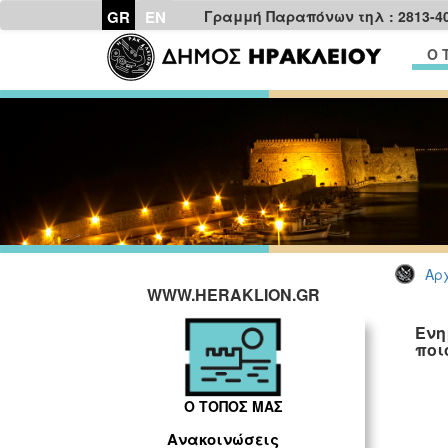
GR
EN
Γραμμή Παραπόνων τηλ : 2813-4
Ο 
Αρχ
WWW.HERAKLION.GR
Ενη
ποι
Ο ΤΟΠΟΣ ΜΑΣ
Ανακοινώσεις