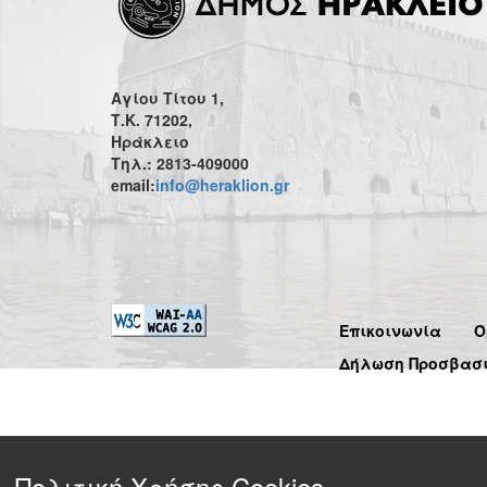
Αγίου Τίτου 1,
Τ.Κ. 71202,
Ηράκλειο
Τηλ.: 2813-409000
email:
info@heraklion.gr
Επικοινωνία
Ό
Δήλωση Προσβασ
Πολιτική Χρήσης Cookies