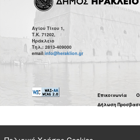
Αγίου Τίτου 1,
Τ.Κ. 71202,
Ηράκλειο
Τηλ.: 2813-409000
email:
info@heraklion.gr
Επικοινωνία
Ό
Δήλωση Προσβασ
Πολιτική Χρήσης Cookies