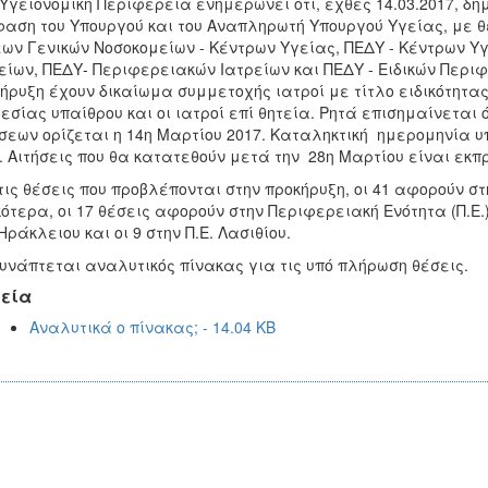
Υγειονομική Περιφέρεια ενημερώνει ότι, εχθές 14.03.2017, δημ
αση του Υπουργού και του Αναπληρωτή Υπουργού Υγείας, με θ
ων Γενικών Νοσοκομείων - Κέντρων Υγείας, ΠΕΔΥ - Κέντρων 
είων, ΠΕΔΥ- Περιφερειακών Ιατρείων και ΠΕΔΥ - Ειδικών Περι
ήρυξη έχουν δικαίωμα συμμετοχής ιατροί με τίτλο ειδικότητας 
εσίας υπαίθρου και οι ιατροί επί θητεία. Ρητά επισημαίνεται
σεων ορίζεται η 14η Μαρτίου 2017. Καταληκτική ημερομηνία υ
. Αιτήσεις που θα κατατεθούν μετά την 28η Μαρτίου είναι εκ
τις θέσεις που προβλέπονται στην προκήρυξη, οι 41 αφορούν στ
κότερα, οι 17 θέσεις αφορούν στην Περιφερειακή Ενότητα (Π.Ε.) 
 Ηράκλειου και οι 9 στην Π.Ε. Λασιθίου.
υνάπτεται αναλυτικός πίνακας για τις υπό πλήρωση θέσεις.
εία
Αναλυτικά ο πίνακας; - 14.04 KB