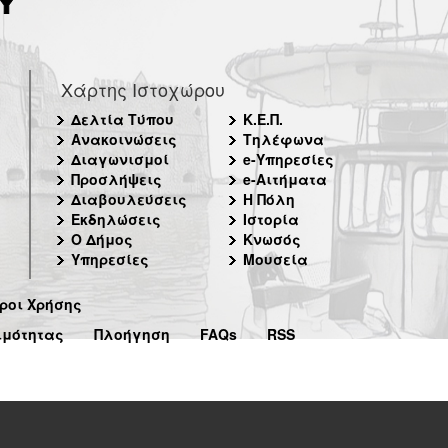
Χάρτης Ιστοχώρου
Δελτία Τύπου
Κ.Ε.Π.
Ανακοινώσεις
Τηλέφωνα
Διαγωνισμοί
e-Υπηρεσίες
Προσλήψεις
e-Αιτήματα
Διαβουλεύσεις
Η Πόλη
Εκδηλώσεις
Ιστορία
Ο Δήμος
Κνωσός
Υπηρεσίες
Μουσεία
ροι Χρήσης
ιμότητας
Πλοήγηση
FAQs
RSS