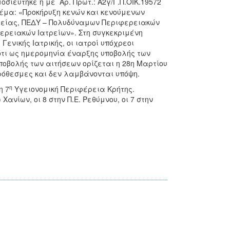
οσιεύτηκε η με Αρ. Πρωτ.: Α2γ/Γ.Π.ΟΙΚ.19572
έμα: «Προκήρυξη κενών και κενούμενων
Υγείας, ΠΕΔΥ – Πολυδύναμων Περιφερειακών
φερειακών Ιατρείων». Στη συγκεκριμένη
Γενικής Ιατρικής, οι ιατροί υπόχρεοι
 ότι ως ημερομηνία έναρξης υποβολής των
ποβολής των αιτήσεων ορίζεται η 28η Μαρτίου
πρόθεσμες και δεν λαμβάνονται υπόψη.
η
η 7
Υγειονομική Περιφέρεια Κρήτης.
Χανίων, οι 8 στην Π.Ε. Ρεθύμνου, οι 7 στην