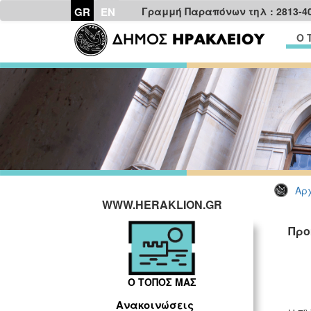
GR
EN
Γραμμή Παραπόνων τηλ : 2813-4
Ο 
Αρχ
WWW.HERAKLION.GR
Προ
Ο ΤΟΠΟΣ ΜΑΣ
Ανακοινώσεις
η