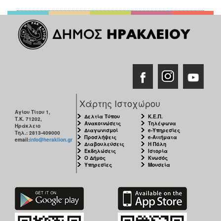
Χάρτης Ιστοχώρου
Αγίου Τίτου 1,
Δελτία Τύπου
Κ.Ε.Π.
Τ.Κ. 71202,
Ανακοινώσεις
Τηλέφωνα
Ηράκλειο
Διαγωνισμοί
e-Υπηρεσίες
Τηλ.: 2813-409000
Προσλήψεις
e-Αιτήματα
email:
info@heraklion.gr
Διαβουλεύσεις
Η Πόλη
Εκδηλώσεις
Ιστορία
Ο Δήμος
Κνωσός
Υπηρεσίες
Μουσεία