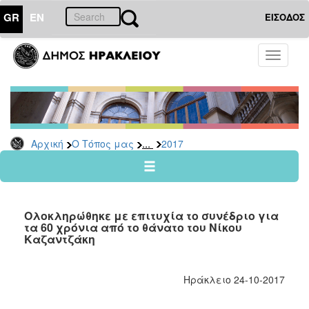
GR
EN
ΕΙΣΟΔΟΣ
Ο
Toggle
ΤΟΠΟΣ
navigati
ΜΑΣ
Ανακοινώσεις
Αρχείο
2026
...
Αρχική
Ο Τόπος μας
2017
2025
2024
2023
Ολοκληρώθηκε με επιτυχία το συνέδριο για
2022
τα 60 χρόνια από το θάνατο του Νίκου
Καζαντζάκη
2021
2020
Ηράκλειο 24-10-2017
2019
2018