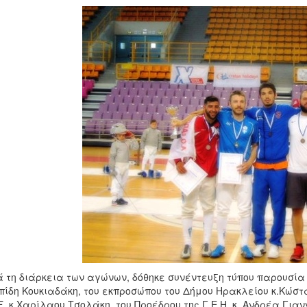
 τη διάρκεια των αγώνων, δόθηκε συνέντευξη τύπου παρουσία 
πίδη Κουκιαδάκη, του εκπροσώπου του Δήμου Ηρακλείου κ.Κώσ
Ξ. κ.Χαρίλαου Τσολάκη. του Προέδρου της Γ.Ε.Η. κ. Ανδρέα Για