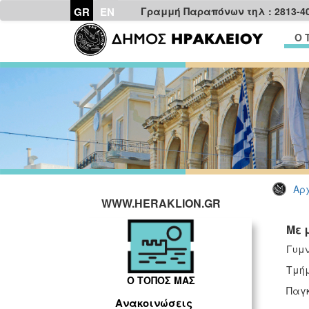
GR
EN
Γραμμή Παραπόνων τηλ : 2813-4
Ο 
Αρχ
WWW.HERAKLION.GR
Με 
Γυμν
Τμή
Ο ΤΟΠΟΣ ΜΑΣ
Παγκ
Ανακοινώσεις