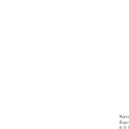
Κατά
Ευρι
Ε.Ο.