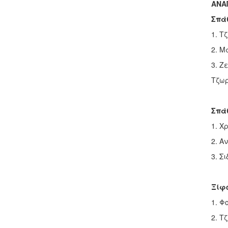
ΑΝΑ
Σπά
1. Τ
2. Μ
3. Ζ
Τζωρ
Σπά
1. Χ
2. Α
3. Σ
Ξίφ
1. Φ
2. Τ