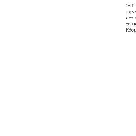
“Η Γ
μεγά
στον
του 
Κόσμ