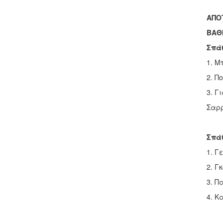
ΑΠΟ
ΒΑΘ
Σπά
1. Μ
2. Π
3. Γ
Σαρρ
Σπά
1. Γ
2. Γ
3. Π
4. Κ