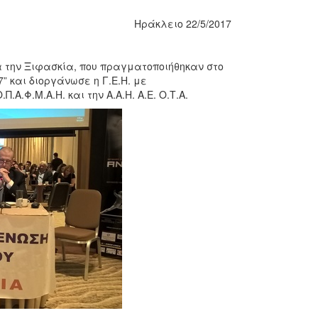
Ηράκλειο 22/5/2017
 την Ξιφασκία, που πραγματοποιήθηκαν στο
 και διοργάνωσε η Γ.Ε.Η. με
Α.Φ.Μ.Α.Η. και την Α.Α.Η. Α.Ε. Ο.Τ.Α.