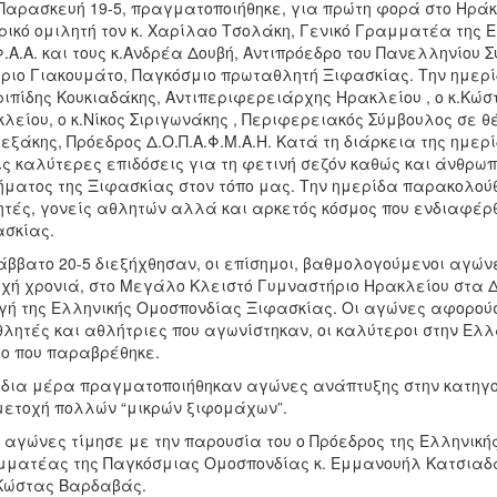
Παρασκευή 19-5, πραγματοποιήθηκε, για πρώτη φορά στο Ηράκ
ρικό ομιλητή τον κ. Χαρίλαο Τσολάκη, Γενικό Γραμματέα της 
Φ.Α.Α. και τους κ.Ανδρέα Δουβή, Αντιπρόεδρο του Πανελληνίου 
ριο Γιακουμάτο, Παγκόσμιο πρωταθλητή Ξιφασκίας. Την ημερί
ριπίδης Κουκιαδάκης, Αντιπεριφερειάρχης Ηρακλείου , ο κ.Κώ
λείου, ο κ.Νίκος Σιριγωνάκης , Περιφερειακός Σύμβουλος σε θ
εξάκης, Πρόεδρος Δ.Ο.Π.Α.Φ.Μ.Α.Η. Κατά τη διάρκεια της ημε
ις καλύτερες επιδόσεις για τη φετινή σεζόν καθώς και άνθρω
ματος της Ξιφασκίας στον τόπο μας. Την ημερίδα παρακολο
τές, γονείς αθλητών αλλά και αρκετός κόσμος που ενδιαφέρ
σκίας.
άββατο 20-5 διεξήχθησαν, οι επίσημοι, βαθμολογούμενοι αγών
χή χρονιά, στο Μεγάλο Κλειστό Γυμναστήριο Ηρακλείου στα Δ
ή της Ελληνικής Ομοσπονδίας Ξιφασκίας. Οι αγώνες αφορούσ
θλητές και αθλήτριες που αγωνίστηκαν, οι καλύτεροι στην Ε
ο που παραβρέθηκε.
ίδια μέρα πραγματοποιήθηκαν αγώνες ανάπτυξης στην κατηγ
ετοχή πολλών “μικρών ξιφομάχων”.
 αγώνες τίμησε με την παρουσία του ο Πρόεδρος της Ελληνική
ματέας της Παγκόσμιας Ομοσπονδίας κ. Εμμανουήλ Κατσιαδάκη
Κώστας Βαρδαβάς.