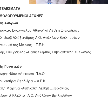
ΤΕΛΕΣΜΑΤΑ
ΜΟΛΟΓΟΥΜΕΝΟΙ ΑΓΩΝΕΣ
θη Ανδρών
πούκας Ευάγγελος-Αθηναϊκή Λέσχη Ξιφασκίας
ολιάκοβ Αλέξανδρος-Α.Ο. Απόλλων Βριλησσίων
ιακουμάτος Μάριος – Γ.Ε.Η.
ής Ευάγγελος –Πανελλήνιος Γυμναστικός Σύλλογος
θη Γυναικών
εωργιάδου Δέσποινα-Π.Α.Ο.
κουντούρα Θεοδώρα – Α.Ε.Κ.
αϊζη Μαρίνα -Αθηναϊκή Λέσχη Ξιφασκίας
αλουτά Κλέλια- Α.Ο. Απόλλων Βριλησσίων