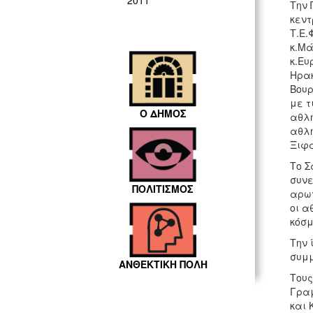
2011
Την 
κεντ
Τ.Ε.
κ.Μά
κ.Ευ
Ηρακ
Βουρ
με τ
Ο ΔΗΜΟΣ
αθλή
αθλη
Ξιφα
Το Σ
συνε
ΠΟΛΙΤΙΣΜΟΣ
αρωγ
οι α
κόσμ
Την 
συμμ
ΑΝΘΕΚΤΙΚΗ ΠΟΛΗ
Τους
Γραμ
και 