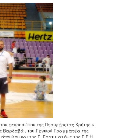
του εκπροσώπου της Περιφέρειας Κρήτης κ.
τα Βαρδαβά , του Γενικού Γραμματέα της
ννόπουλου και της Γ. Γραμματέως της Γ.Ε.Η.