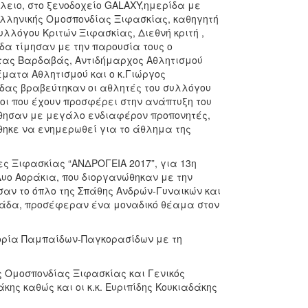
λειο, στο ξενοδοχείο GALAXY,ημερίδα με
Ελληνικής Ομοσπονδίας Ξιφασκίας, καθηγητή
Συλλόγου Κριτών Ξιφασκίας, Διεθνή κριτή ,
δα τίμησαν με την παρουσία τους ο
στας Βαρδαβάς, Αντιδήμαρχος Αθλητισμού
έματα Αθλητισμού και ο κ.Γιώργος
ρίδας βραβεύτηκαν οι αθλητές του συλλόγου
ποι που έχουν προσφέρει στην ανάπτυξη του
ύθησαν με μεγάλο ενδιαφέρον προπονητές,
θηκε να ενημερωθεί για το άθλημα της
ες Ξιφασκίας “ΑΝΔΡΟΓΕΙΑ 2017”, για 13η
υο Αοράκια, που διοργανώθηκαν με την
αν το όπλο της Σπάθης Ανδρών-Γυναικών και
λλάδα, προσέφεραν ένα μοναδικό θέαμα στον
ορία Παμπαίδων-Παγκορασίδων με τη
ς Ομοσπονδίας Ξιφασκίας και Γενικός
ς καθώς και οι κ.κ. Ευριπίδης Κουκιαδάκης