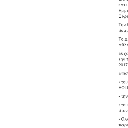
και 
Εμμα
Ξίφ
Την 
συμμ
Το Δ
αθλη
Ευχα
την 
2017
Επίσ
• το
HOLI
• τη
• το
στου
• Όλ
παρ