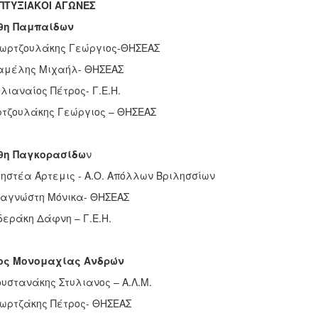
ΠΤΥΞΙΑΚΟΙ ΑΓΩΝΕΣ
θη Παμπαίδων
ζωρτζουλάκης Γεώργιος-ΘΗΣΕΑΣ
αμέλης Μιχαήλ- ΘΗΣΕΑΣ
ελιαναίος Πέτρος- Γ.Ε.Η.
τζουλάκης Γεώργιος – ΘΗΣΕΑΣ
θη Παγκορασίδω
ν
ρηστέα Άρτεμις - Α.Ο. Απόλλων Βριλησσίων
ναγνώστη Μόνικα- ΘΗΣΕΑΣ
ιδεράκη Δάφνη – Γ.Ε.Η.
ος Μονομαχίας Ανδρών
ουστανάκης Στυλιανος – Α.Λ.Μ.
ζωρτζάκης Πέτρος- ΘΗΣΕΑΣ