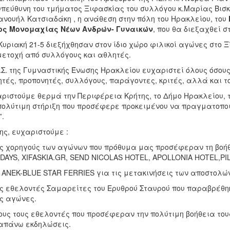
υπεύθυνη του τμήματος Ξιφασκίας του συλλόγου κ.Μαρίας Βισκ
νουήλ Κατσιαδάκη , η ανάθεση στην πόλη του Ηρακλείου, του
ος Μονομαχίας Νέων Ανδρών- Γυναικών
, που θα διεξαχθεί σ
Κυριακή 21-5 διεξήχθησαν στον ίδιο χώρο φιλικοί αγώνες στο
ετοχή από συλλόγους και αθλητές.
.Σ. της Γυμναστικής Ένωσης Ηρακλείου ευχαριστεί όλους όσους
τές, προπονητές, συλλόγους, παράγοντες, κριτές, αλλά και τ
ριστούμε θερμά την Περιφέρεια Κρήτης, το Δήμο Ηρακλείου, τον 
πολύτιμη στήριξη που προσέφερε προκειμένου να πραγματοπο
”.
ης, ευχαριστούμε :
υς χορηγούς των αγώνων που πρόθυμα μας προσέφεραν τη βοήθ
DAYS, XIFASKIA.GR, SEND NICOLAS HOTEL, APOLLONIA HOTEL,P
ν ANEK-BLUE STAR FERRIES για τις μετακινήσεις των αποστολών
υς εθελοντές Σαμαρείτες του Ερυθρού Σταυρού που παραβρέθη
ς αγώνες.
ους τους εθελοντές που προσέφεραν την πολύτιμη βοήθεια του
απάνω εκδηλώσεις.