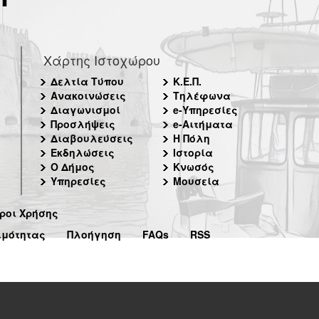
Χάρτης Ιστοχώρου
Δελτία Τύπου
Κ.Ε.Π.
Ανακοινώσεις
Τηλέφωνα
Διαγωνισμοί
e-Υπηρεσίες
Προσλήψεις
e-Αιτήματα
Διαβουλεύσεις
Η Πόλη
Εκδηλώσεις
Ιστορία
Ο Δήμος
Κνωσός
Υπηρεσίες
Μουσεία
ροι Χρήσης
ιμότητας
Πλοήγηση
FAQs
RSS