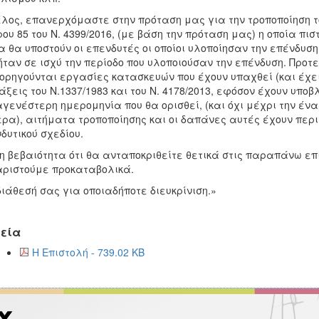
έλος, επανερχόμαστε στην πρόταση μας για την τροποποίηση 
ου 85 του Ν. 4399/2016, (με βάση την πρόταση μας) η οποία πισ
α θα υποστούν οι επενδυτές οι οποίοι υλοποίησαν την επένδυσ
ήταν σε ισχύ την περίοδο που υλοποιούσαν την επένδυση. Προτ
ορηγούνται εργασίες κατασκευών που έχουν υπαχθεί (και έχει 
άξεις του Ν.1337/1983 και του Ν. 4178/2013, εφόσον έχουν υποβλ
γενέστερη ημερομηνία που θα ορισθεί, (και όχι μέχρι την έναρ
ρα), αιτήματα τροποποίησης και οι δαπάνες αυτές έχουν περι
δυτικού σχεδίου.
η βεβαιότητα ότι θα ανταποκριθείτε θετικά στις παραπάνω επ
ριστούμε προκαταβολικά.
διάθεσή σας για οποιαδήποτε διευκρίνιση.»
εία
Η Επιστολή - 739.02 KB