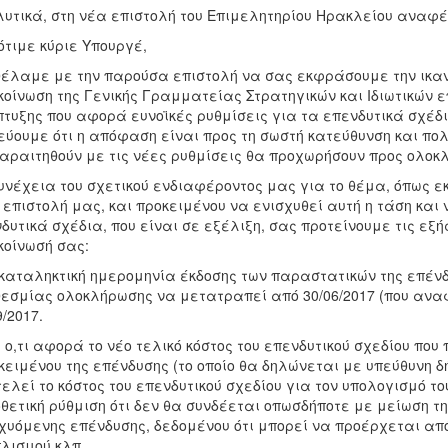
υτικά, στη νέα επιστολή του Επιμελητηρίου Ηρακλείου αναφέ
ότιμε κύριε Υπουργέ,
έλαμε με την παρούσα επιστολή να σας εκφράσουμε την ικανο
οίνωση της Γενικής Γραμματείας Στρατηγικών και Ιδιωτικών ε
τυξης που αφορά ευνοϊκές ρυθμίσεις για τα επενδυτικά σχέδια
εύουμε ότι η απόφαση είναι προς τη σωστή κατεύθυνση και πο
αραιτηθούν με τις νέες ρυθμίσεις θα προχωρήσουν προς ολοκ
υνέχεια του σχετικού ενδιαφέροντος μας για το θέμα, όπως ε
 επιστολή μας, και προκειμένου να ενισχυθεί αυτή η τάση και
δυτικά σχέδια, που είναι σε εξέλιξη, σας προτείνουμε τις εξ
οίνωσή σας:
 καταληκτική ημερομηνία έκδοσης των παραστατικών της επέν
εσμίας ολοκλήρωσης να μετατραπεί από 30/06/2017 (που αναφ
9/2017.
ε ο,τι αφορά το νέο τελικό κόστος του επενδυτικού σχεδίου που
κειμένου της επένδυσης (το οποίο θα δηλώνεται με υπεύθυνη 
ελεί το κόστος του επενδυτικού σχεδίου για τον υπολογισμό το
θετική ρύθμιση ότι δεν θα συνδέεται οπωσδήποτε με μείωση τ
χυόμενης επένδυσης, δεδομένου ότι μπορεί να προέρχεται από
λισμού κλπ.