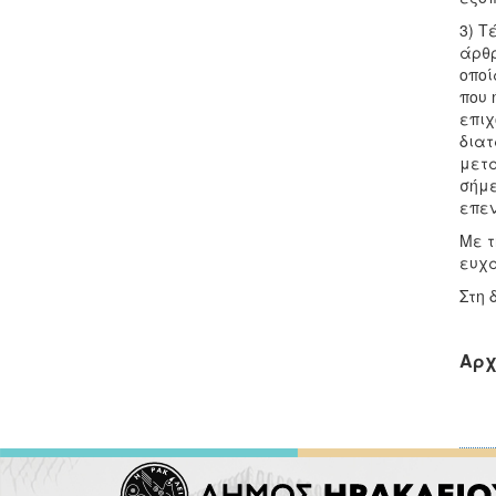
3) Τ
άρθρ
οποί
που 
επιχ
διατ
μετα
σήμε
επεν
Με τ
ευχα
Στη 
Αρχ