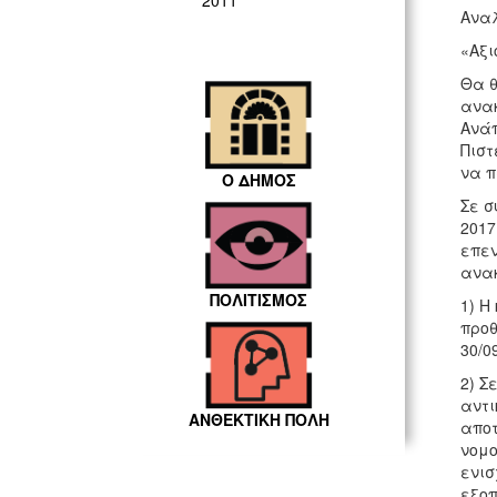
2011
Αναλ
«Αξι
Θα θ
ανακ
Ανάπ
Πιστ
να π
Ο ΔΗΜΟΣ
Σε σ
2017
επεν
ανακ
ΠΟΛΙΤΙΣΜΟΣ
1) Η
προθ
30/0
2) Σ
αντι
ΑΝΘΕΚΤΙΚΗ ΠΟΛΗ
αποτ
νομο
ενισ
εξοπ