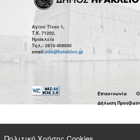
Αγίου Τίτου 1,
Τ.Κ. 71202,
Ηράκλειο
Τηλ.: 2813-409000
email:
info@heraklion.gr
Επικοινωνία
Ό
Δήλωση Προσβασ
Πολιτική Χρήσης Cookies