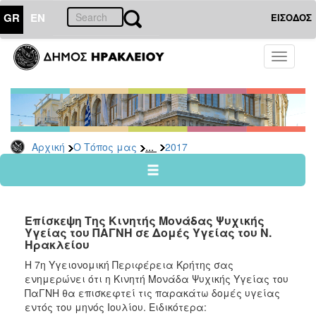
GR
EN
ΕΙΣΟΔΟΣ
Ο
Toggle
ΤΟΠΟΣ
navigati
ΜΑΣ
Ανακοινώσεις
Αρχείο
2026
...
Αρχική
Ο Τόπος μας
2017
2025
2024
2023
Επίσκεψη Της Κινητής Μονάδας Ψυχικής
2022
Υγείας του ΠΑΓΝΗ σε Δομές Υγείας του Ν.
Ηρακλείου
2021
Η 7η Υγειονομική Περιφέρεια Κρήτης σας
2020
ενημερώνει ότι η Κινητή Μονάδα Ψυχικής Υγείας του
2019
ΠαΓΝΗ θα επισκεφτεί τις παρακάτω δομές υγείας
εντός του μηνός Ιουλίου. Ειδικότερα:
2018