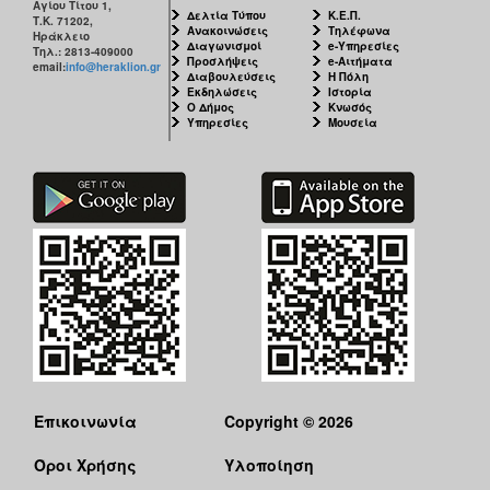
Αγίου Τίτου 1,
Δελτία Τύπου
Κ.Ε.Π.
Τ.Κ. 71202,
Ανακοινώσεις
Τηλέφωνα
Ηράκλειο
Διαγωνισμοί
e-Υπηρεσίες
Τηλ.: 2813-409000
Προσλήψεις
e-Αιτήματα
email:
info@heraklion.gr
Διαβουλεύσεις
Η Πόλη
Εκδηλώσεις
Ιστορία
Ο Δήμος
Κνωσός
Υπηρεσίες
Μουσεία
Επικοινωνία
Copyright © 2026
Όροι Χρήσης
Υλοποίηση